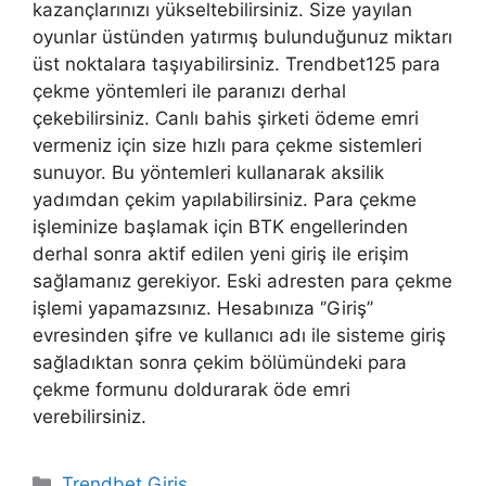
kazançlarınızı yükseltebilirsiniz. Size yayılan
oyunlar üstünden yatırmış bulunduğunuz miktarı
üst noktalara taşıyabilirsiniz. Trendbet125 para
çekme yöntemleri ile paranızı derhal
çekebilirsiniz. Canlı bahis şirketi ödeme emri
vermeniz için size hızlı para çekme sistemleri
sunuyor. Bu yöntemleri kullanarak aksilik
yadımdan çekim yapılabilirsiniz. Para çekme
işleminize başlamak için BTK engellerinden
derhal sonra aktif edilen yeni giriş ile erişim
sağlamanız gerekiyor. Eski adresten para çekme
işlemi yapamazsınız. Hesabınıza ‘’Giriş’’
evresinden şifre ve kullanıcı adı ile sisteme giriş
sağladıktan sonra çekim bölümündeki para
çekme formunu doldurarak öde emri
verebilirsiniz.
Kategoriler
Trendbet Giriş