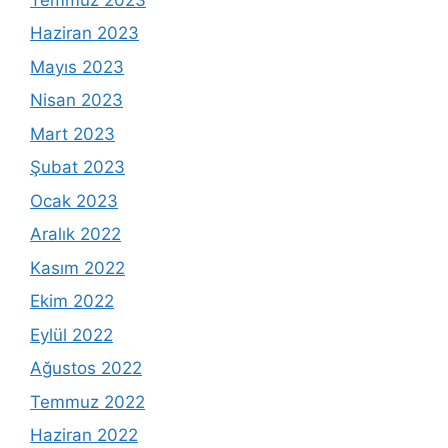
Haziran 2023
Mayıs 2023
Nisan 2023
Mart 2023
Şubat 2023
Ocak 2023
Aralık 2022
Kasım 2022
Ekim 2022
Eylül 2022
Ağustos 2022
Temmuz 2022
Haziran 2022