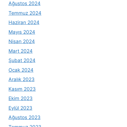
Ağustos 2024
Temmuz 2024
Haziran 2024
Mayıs 2024
Nisan 2024
Mart 2024
Şubat 2024
Ocak 2024
Aralık 2023
Kasım 2023
Ekim 2023
Eylül 2023
Ağustos 2023
Temmuz 2023