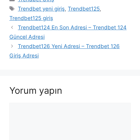
Etiketler
Trendbet yeni giriş
,
Trendbet125
,
Trendbet125 giriş
Trendbet124 En Son Adresi – Trendbet 124
Güncel Adresi
Trendbet126 Yeni Adresi – Trendbet 126
Giriş Adresi
Yorum yapın
Yorum