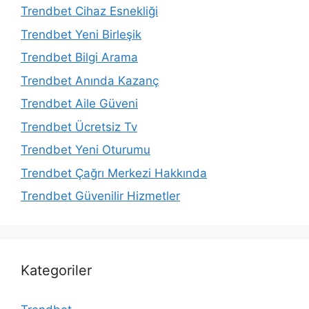
Trendbet Cihaz Esnekliği
Trendbet Yeni Birleşik
Trendbet Bilgi Arama
Trendbet Anında Kazanç
Trendbet Aile Güveni
Trendbet Ücretsiz Tv
Trendbet Yeni Oturumu
Trendbet Çağrı Merkezi Hakkında
Trendbet Güvenilir Hizmetler
Kategoriler