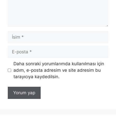
İsim
E-
posta
İnternet
Daha sonraki yorumlarımda kullanılması için
sitesi
adım, e-posta adresim ve site adresim bu
tarayıcıya kaydedilsin.