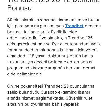
Bonusu
Sürekli olarak kazancı belirleme edilen ve bunun
için para yatırımı gerekmeyen
Trendbet
deneme
bonusu, kullanıcılar ilk üyelik ile elde
edebilmektedir. Üye olmak için Trendbet125
giriş gerçekleştirme ve üye ol butonundan üyelik
formunu doldurmak bonus kullanımı için yeterli
olmaktadır. 18 yaşını doldurmuş bütün bahis
tutkunları için geçerli belirleme edilen bonus
programında kazançlar günün her zam derhâl
elde edilmektedir.
Online poker sitesi Trendbet125 oyuncularına
sahip bulunduğu Curaçao e-gaming lisansı
altında hizmet sağlamaktadır. Güvenilir rulet
sitesinin bu oyunlarına bahis yaparak