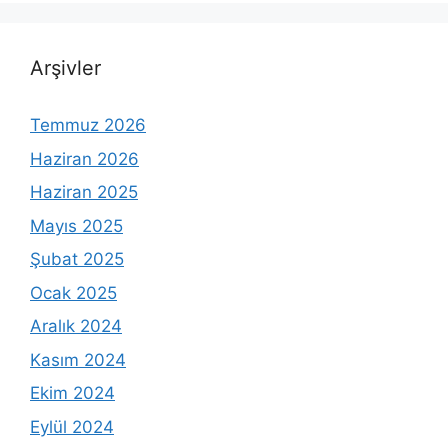
Arşivler
Temmuz 2026
Haziran 2026
Haziran 2025
Mayıs 2025
Şubat 2025
Ocak 2025
Aralık 2024
Kasım 2024
Ekim 2024
Eylül 2024