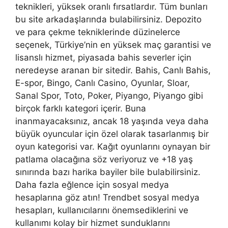
teknikleri, yüksek oranlı fırsatlardır. Tüm bunları
bu site arkadaşlarında bulabilirsiniz. Depozito
ve para çekme tekniklerinde düzinelerce
seçenek, Türkiye’nin en yüksek maç garantisi ve
lisanslı hizmet, piyasada bahis severler için
neredeyse aranan bir sitedir. Bahis, Canlı Bahis,
E-spor, Bingo, Canlı Casino, Oyunlar, Sloar,
Sanal Spor, Toto, Poker, Piyango, Piyango gibi
birçok farklı kategori içerir. Buna
inanmayacaksınız, ancak 18 yaşında veya daha
büyük oyuncular için özel olarak tasarlanmış bir
oyun kategorisi var. Kağıt oyunlarını oynayan bir
patlama olacağına söz veriyoruz ve +18 yaş
sınırında bazı harika bayiler bile bulabilirsiniz.
Daha fazla eğlence için sosyal medya
hesaplarına göz atın! Trendbet sosyal medya
hesapları, kullanıcılarını önemsediklerini ve
kullanımı kolay bir hizmet sunduklarını