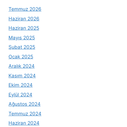
Temmuz 2026
Haziran 2026
Haziran 2025
Mayıs 2025
Şubat 2025
Ocak 2025
Aralık 2024
Kasım 2024
Ekim 2024
Eylül 2024
Ağustos 2024
Temmuz 2024
Haziran 2024