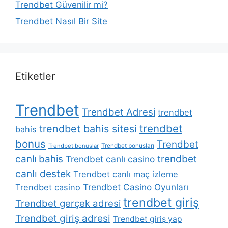
Trendbet Güvenilir mi?
Trendbet Nasıl Bir Site
Etiketler
Trendbet
Trendbet Adresi
trendbet
trendbet
trendbet bahis sitesi
bahis
bonus
Trendbet
Trendbet bonuslar
Trendbet bonusları
trendbet
canlı bahis
Trendbet canlı casino
canlı destek
Trendbet canlı maç izleme
Trendbet Casino Oyunları
Trendbet casino
trendbet giriş
Trendbet gerçek adresi
Trendbet giriş adresi
Trendbet giriş yap