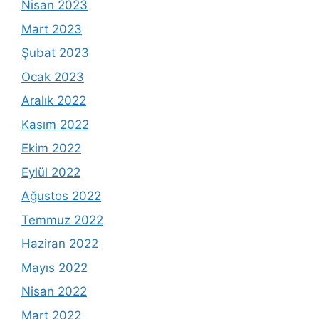
Nisan 2023
Mart 2023
Şubat 2023
Ocak 2023
Aralık 2022
Kasım 2022
Ekim 2022
Eylül 2022
Ağustos 2022
Temmuz 2022
Haziran 2022
Mayıs 2022
Nisan 2022
Mart 2022