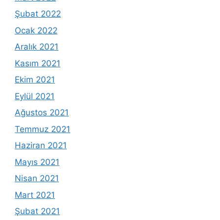
Şubat 2022
Ocak 2022
Aralık 2021
Kasım 2021
Ekim 2021
Eylül 2021
Ağustos 2021
Temmuz 2021
Haziran 2021
Mayıs 2021
Nisan 2021
Mart 2021
Şubat 2021