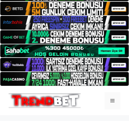
İçeriğe
atla
Menü