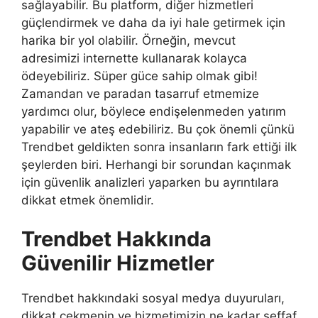
sağlayabilir. Bu platform, diğer hizmetleri
güçlendirmek ve daha da iyi hale getirmek için
harika bir yol olabilir. Örneğin, mevcut
adresimizi internette kullanarak kolayca
ödeyebiliriz. Süper güce sahip olmak gibi!
Zamandan ve paradan tasarruf etmemize
yardımcı olur, böylece endişelenmeden yatırım
yapabilir ve ateş edebiliriz. Bu çok önemli çünkü
Trendbet geldikten sonra insanların fark ettiği ilk
şeylerden biri. Herhangi bir sorundan kaçınmak
için güvenlik analizleri yaparken bu ayrıntılara
dikkat etmek önemlidir.
Trendbet Hakkında
Güvenilir Hizmetler
Trendbet hakkındaki sosyal medya duyuruları,
dikkat çekmenin ve hizmetimizin ne kadar şeffaf