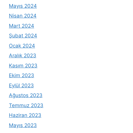
Mayıs 2024
Nisan 2024
Mart 2024
Şubat 2024
Ocak 2024
Aralık 2023
Kasım 2023
Ekim 2023
Eylül 2023
Ağustos 2023
Temmuz 2023
Haziran 2023
Mayıs 2023