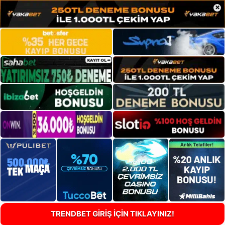
×
TRENDBET GİRİŞ İÇİN TIKLAYINIZ!