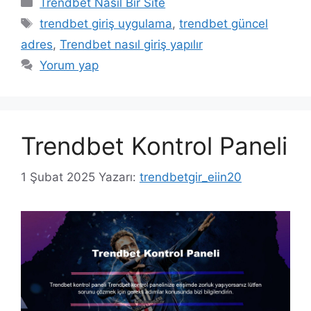
Kategoriler
Trendbet Nasıl Bir Site
Etiketler
trendbet giriş uygulama
,
trendbet güncel
adres
,
Trendbet nasıl giriş yapılır
Yorum yap
Trendbet Kontrol Paneli
1 Şubat 2025
Yazarı:
trendbetgir_eiin20