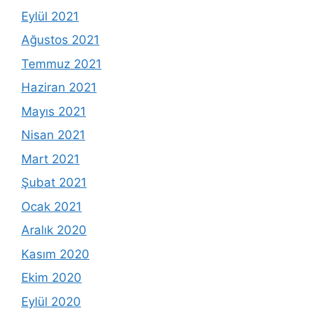
Eylül 2021
Ağustos 2021
Temmuz 2021
Haziran 2021
Mayıs 2021
Nisan 2021
Mart 2021
Şubat 2021
Ocak 2021
Aralık 2020
Kasım 2020
Ekim 2020
Eylül 2020