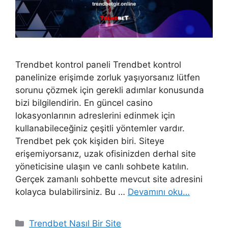
Trendbet kontrol paneli Trendbet kontrol
panelinize erişimde zorluk yaşıyorsanız lütfen
sorunu çözmek için gerekli adımlar konusunda
bizi bilgilendirin. En güncel casino
lokasyonlarının adreslerini edinmek için
kullanabileceğiniz çeşitli yöntemler vardır.
Trendbet pek çok kişiden biri. Siteye
erişemiyorsanız, uzak ofisinizden derhal site
yöneticisine ulaşın ve canlı sohbete katılın.
Gerçek zamanlı sohbette mevcut site adresini
kolayca bulabilirsiniz. Bu …
Devamını oku…
Kategoriler
Trendbet Nasıl Bir Site