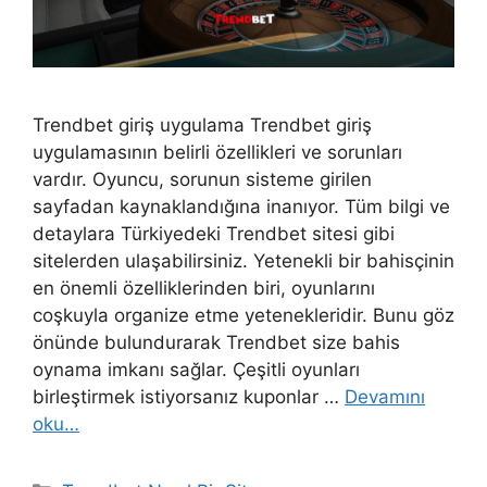
Trendbet giriş uygulama Trendbet giriş
uygulamasının belirli özellikleri ve sorunları
vardır. Oyuncu, sorunun sisteme girilen
sayfadan kaynaklandığına inanıyor. Tüm bilgi ve
detaylara Türkiyedeki Trendbet sitesi gibi
sitelerden ulaşabilirsiniz. Yetenekli bir bahisçinin
en önemli özelliklerinden biri, oyunlarını
coşkuyla organize etme yetenekleridir. Bunu göz
önünde bulundurarak Trendbet size bahis
oynama imkanı sağlar. Çeşitli oyunları
birleştirmek istiyorsanız kuponlar …
Devamını
oku…