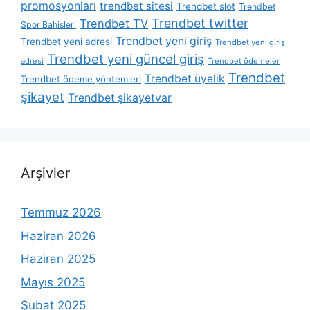
promosyonları
trendbet sitesi
Trendbet slot
Trendbet
Trendbet twitter
Trendbet TV
Spor Bahisleri
Trendbet yeni giriş
Trendbet yeni adresi
Trendbet yeni giriş
Trendbet yeni güncel giriş
adresi
Trendbet ödemeler
Trendbet
Trendbet üyelik
Trendbet ödeme yöntemleri
şikayet
Trendbet şikayetvar
Arşivler
Temmuz 2026
Haziran 2026
Haziran 2025
Mayıs 2025
Şubat 2025