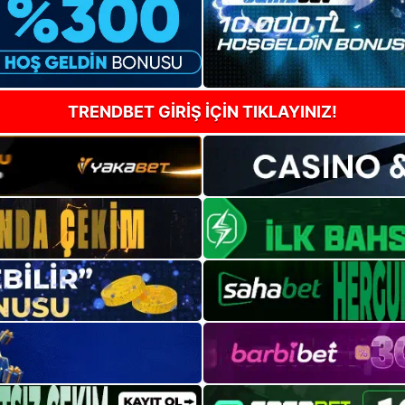
TRENDBET GİRİŞ İÇİN TIKLAYINIZ!