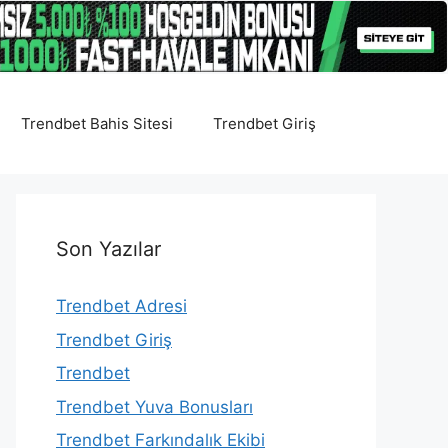
Trendbet Bahis Sitesi
Trendbet Giriş
Son Yazılar
Trendbet Adresi
Trendbet Giriş
Trendbet
Trendbet Yuva Bonusları
Trendbet Farkındalık Ekibi