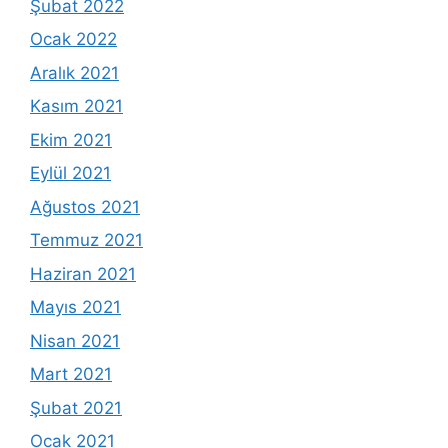
Şubat 2022
Ocak 2022
Aralık 2021
Kasım 2021
Ekim 2021
Eylül 2021
Ağustos 2021
Temmuz 2021
Haziran 2021
Mayıs 2021
Nisan 2021
Mart 2021
Şubat 2021
Ocak 2021