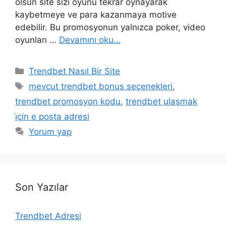
olsun site sizi oyunu tekrar oynayarak
kaybetmeye ve para kazanmaya motive
edebilir. Bu promosyonun yalnızca poker, video
oyunları …
Devamını oku…
Kategoriler
Trendbet Nasıl Bir Site
Etiketler
mevcut trendbet bonus seçenekleri
,
trendbet promosyon kodu
,
trendbet ulaşmak
i̇çin e posta adresi
Yorum yap
Son Yazılar
Trendbet Adresi