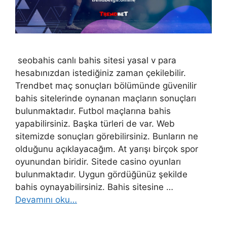
seobahis canlı bahis sitesi yasal v para
hesabınızdan istediğiniz zaman çekilebilir.
Trendbet maç sonuçları bölümünde güvenilir
bahis sitelerinde oynanan maçların sonuçları
bulunmaktadır. Futbol maçlarına bahis
yapabilirsiniz. Başka türleri de var. Web
sitemizde sonuçları görebilirsiniz. Bunların ne
olduğunu açıklayacağım. At yarışı birçok spor
oyunundan biridir. Sitede casino oyunları
bulunmaktadır. Uygun gördüğünüz şekilde
bahis oynayabilirsiniz. Bahis sitesine …
Devamını oku…