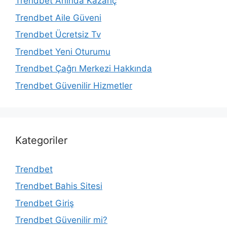
Trendbet Anında Kazanç
Trendbet Aile Güveni
Trendbet Ücretsiz Tv
Trendbet Yeni Oturumu
Trendbet Çağrı Merkezi Hakkında
Trendbet Güvenilir Hizmetler
Kategoriler
Trendbet
Trendbet Bahis Sitesi
Trendbet Giriş
Trendbet Güvenilir mi?