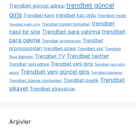
trendbet güncel
Trendbet güncel adresi
giriş
Trendbet kayıt
trendbet kaç oldu
Trendbet mobil
trendbet
Trendbet müşteri hizmetleri
Trendbet mobil giriş
nasıl bir site
Trendbet para yatırma
trendbet
para çekme
Trendbet
Trendbet promosyon
promosyonları
trendbet sitesi
Trendbet slot
Trendbet
Trendbet twitter
Trendbet TV
Spor Bahisleri
Trendbet yeni giriş
Trendbet yeni adresi
Trendbet yeni giriş
Trendbet yeni güncel giriş
adresi
Trendbet ödemeler
Trendbet
Trendbet üyelik
Trendbet ödeme yöntemleri
şikayet
Trendbet şikayetvar
Arşivler