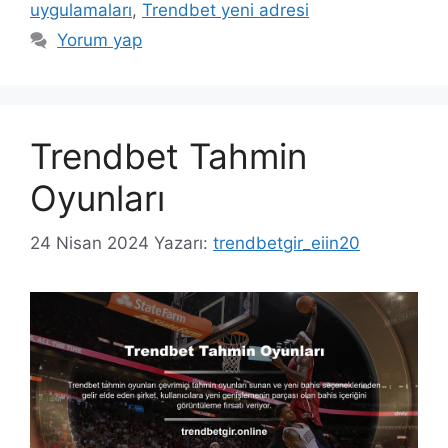
uygulamaları
,
Trendbet yeni adresi
Yorum yap
Trendbet Tahmin
Oyunları
24 Nisan 2024
Yazarı:
trendbetgir_eiin20