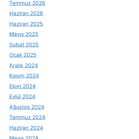
Temmuz 2026
Haziran 2026
Haziran 2025
Mayıs 2025
Şubat 2025
Ocak 2025
Aralık 2024
Kasım 2024
Ekim 2024
Eylül 2024
Ağustos 2024
Temmuz 2024
Haziran 2024
Mayıs 2024