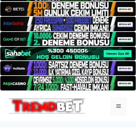
İçeriğe
atla
Menü