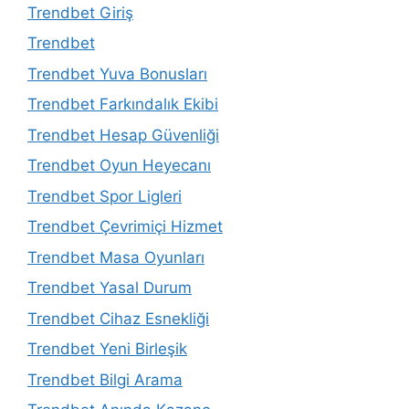
Trendbet Giriş
Trendbet
Trendbet Yuva Bonusları
Trendbet Farkındalık Ekibi
Trendbet Hesap Güvenliği
Trendbet Oyun Heyecanı
Trendbet Spor Ligleri
Trendbet Çevrimiçi Hizmet
Trendbet Masa Oyunları
Trendbet Yasal Durum
Trendbet Cihaz Esnekliği
Trendbet Yeni Birleşik
Trendbet Bilgi Arama