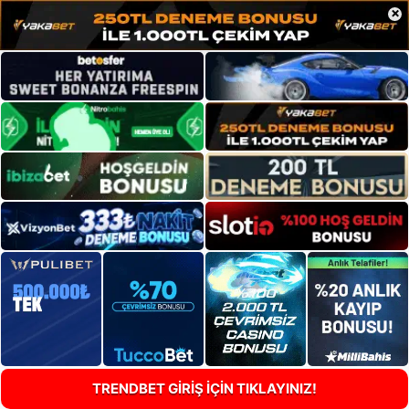
×
TRENDBET GİRİŞ İÇİN TIKLAYINIZ!