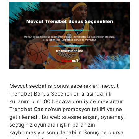
Mevcut seobahis bonus seçenekleri mevcut
Trendbet Bonus Seçenekleri arasında, ilk
kullanım için 100 bedava dönüş de mevcuttur.
Trendbet Casino’nun promosyon teklifi yerine
getirilemedi. Bu web sitesine erişim, oynamayı
seçtiğiniz oyunlara ilişkin paranızın
kaybolmasıyla sonuçlanabilir. Sonuç ne olursa