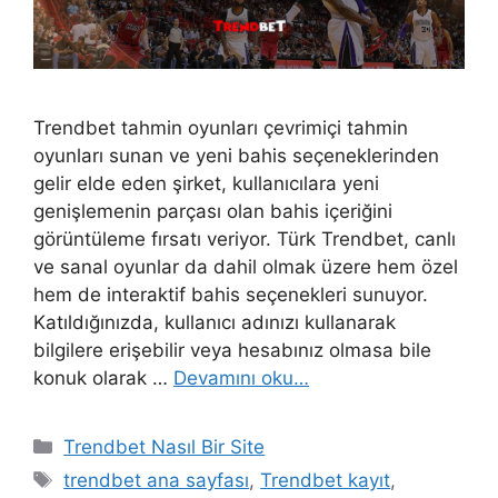
Trendbet tahmin oyunları çevrimiçi tahmin
oyunları sunan ve yeni bahis seçeneklerinden
gelir elde eden şirket, kullanıcılara yeni
genişlemenin parçası olan bahis içeriğini
görüntüleme fırsatı veriyor. Türk Trendbet, canlı
ve sanal oyunlar da dahil olmak üzere hem özel
hem de interaktif bahis seçenekleri sunuyor.
Katıldığınızda, kullanıcı adınızı kullanarak
bilgilere erişebilir veya hesabınız olmasa bile
konuk olarak …
Devamını oku…
Kategoriler
Trendbet Nasıl Bir Site
Etiketler
trendbet ana sayfası
,
Trendbet kayıt
,