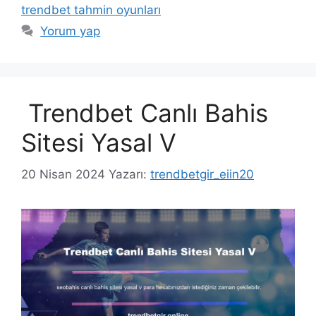
trendbet tahmin oyunları
Yorum yap
Trendbet Canlı Bahis
Sitesi Yasal V
20 Nisan 2024
Yazarı:
trendbetgir_eiin20