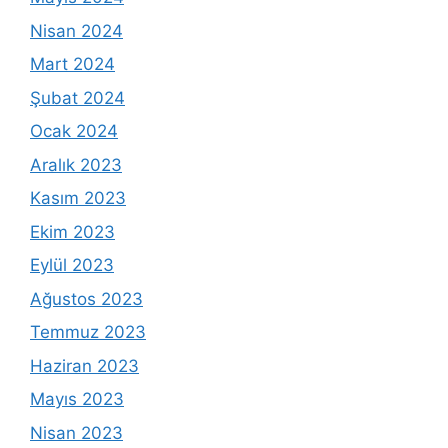
Nisan 2024
Mart 2024
Şubat 2024
Ocak 2024
Aralık 2023
Kasım 2023
Ekim 2023
Eylül 2023
Ağustos 2023
Temmuz 2023
Haziran 2023
Mayıs 2023
Nisan 2023