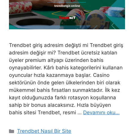
Trendbet giriş adresim değişti mi Trendbet giriş
adresim değişir mi? Trendbet ücretsiz katılan
üyeler premium altyapı üzerinden bahis
oynayabilirler. Kârlı bahis kategorilerini kullanan
oyuncular hızla kazanmaya başlar. Casino
sektörünün önde gelen ülkelerinden biri olarak
mükemmel bahis fırsatları sunmaktadır. İlk kez
kayıt olduğunuzda farklı rotasyon koşullarına
sahip bir bonus alacaksınız. Hızla büyüyen
bahis sitesi Trendbet, resmi …
Devamını oku…
Kategoriler
Trendbet Nasıl Bir Site