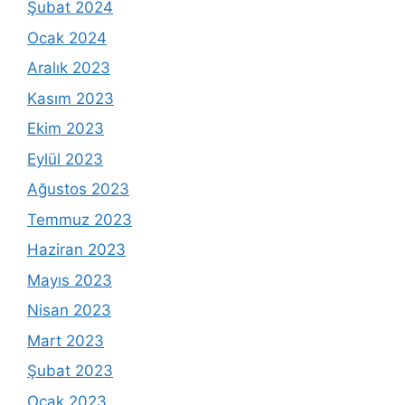
Şubat 2024
Ocak 2024
Aralık 2023
Kasım 2023
Ekim 2023
Eylül 2023
Ağustos 2023
Temmuz 2023
Haziran 2023
Mayıs 2023
Nisan 2023
Mart 2023
Şubat 2023
Ocak 2023