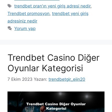
Etiketler
trendbet oran'ın yeni giriş adresi nedir
,
Trendbet promosyon
,
trendbet yeni giriş
adresiniz nedir
Yorum yap
Trendbet Casino Diğer
Oyunlar Kategorisi
7 Ekim 2023
Yazarı:
trendbetgir_eiin20