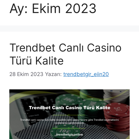
Ay:
Ekim 2023
Trendbet Canlı Casino
Türü Kalite
28 Ekim 2023
Yazarı:
trendbetgir_eiin20