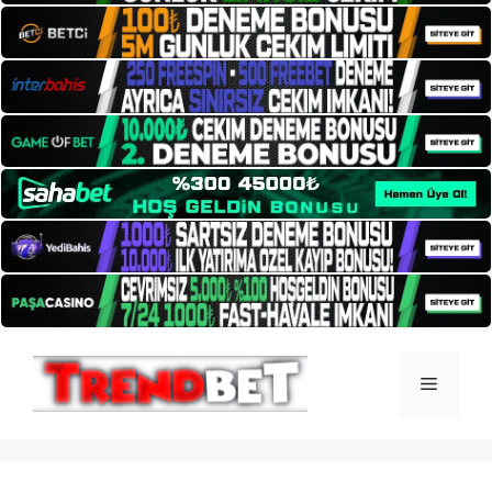
İçeriğe
atla
Menü