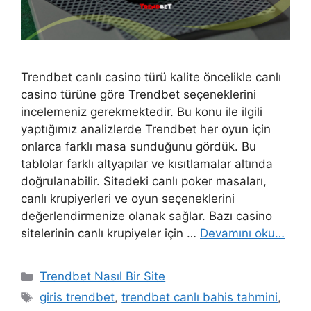
Trendbet canlı casino türü kalite öncelikle canlı
casino türüne göre Trendbet seçeneklerini
incelemeniz gerekmektedir. Bu konu ile ilgili
yaptığımız analizlerde Trendbet her oyun için
onlarca farklı masa sunduğunu gördük. Bu
tablolar farklı altyapılar ve kısıtlamalar altında
doğrulanabilir. Sitedeki canlı poker masaları,
canlı krupiyerleri ve oyun seçeneklerini
değerlendirmenize olanak sağlar. Bazı casino
sitelerinin canlı krupiyeler için …
Devamını oku…
Kategoriler
Trendbet Nasıl Bir Site
Etiketler
giris trendbet
,
trendbet canlı bahis tahmini
,