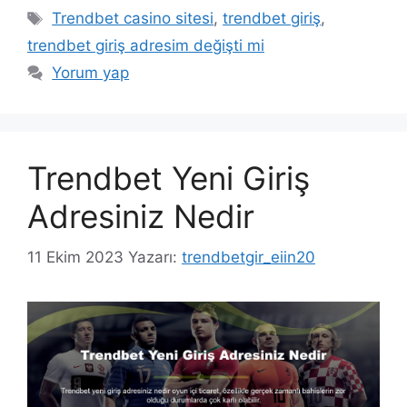
Etiketler
Trendbet casino sitesi
,
trendbet giriş
,
trendbet giriş adresim değişti mi
Yorum yap
Trendbet Yeni Giriş
Adresiniz Nedir
11 Ekim 2023
Yazarı:
trendbetgir_eiin20