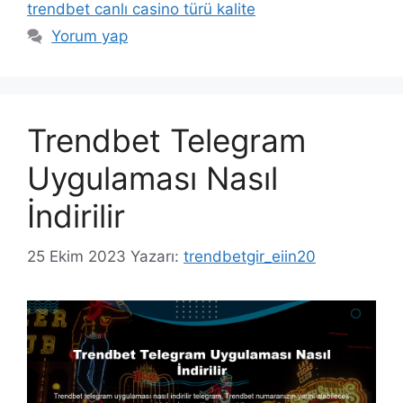
trendbet canlı casino türü kalite
Yorum yap
Trendbet Telegram
Uygulaması Nasıl
İndirilir
25 Ekim 2023
Yazarı:
trendbetgir_eiin20