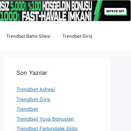
Trendbet Bahis Sitesi
Trendbet Giriş
Son Yazılar
Trendbet Adresi
Trendbet Giriş
Trendbet
Trendbet Yuva Bonusları
Trendbet Farkındalık Ekibi