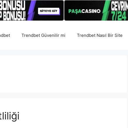
ndbet
Trendbet Güvenilir mi
Trendbet Nasıl Bir Site
iliği