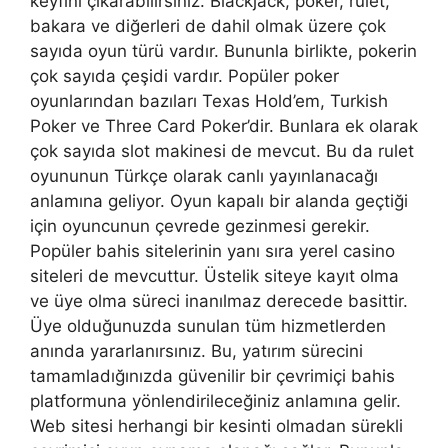
keyfini çıkarabilirsiniz. Blackjack, poker, rulet,
bakara ve diğerleri de dahil olmak üzere çok
sayıda oyun türü vardır. Bununla birlikte, pokerin
çok sayıda çeşidi vardır. Popüler poker
oyunlarından bazıları Texas Hold’em, Turkish
Poker ve Three Card Poker’dir. Bunlara ek olarak
çok sayıda slot makinesi de mevcut. Bu da rulet
oyununun Türkçe olarak canlı yayınlanacağı
anlamına geliyor. Oyun kapalı bir alanda geçtiği
için oyuncunun çevrede gezinmesi gerekir.
Popüler bahis sitelerinin yanı sıra yerel casino
siteleri de mevcuttur. Üstelik siteye kayıt olma
ve üye olma süreci inanılmaz derecede basittir.
Üye olduğunuzda sunulan tüm hizmetlerden
anında yararlanırsınız. Bu, yatırım sürecini
tamamladığınızda güvenilir bir çevrimiçi bahis
platformuna yönlendirileceğiniz anlamına gelir.
Web sitesi herhangi bir kesinti olmadan sürekli