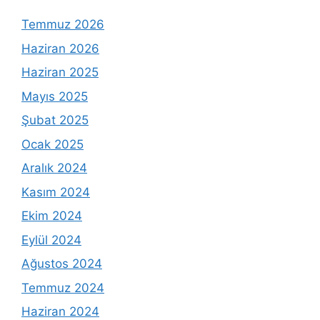
Temmuz 2026
Haziran 2026
Haziran 2025
Mayıs 2025
Şubat 2025
Ocak 2025
Aralık 2024
Kasım 2024
Ekim 2024
Eylül 2024
Ağustos 2024
Temmuz 2024
Haziran 2024