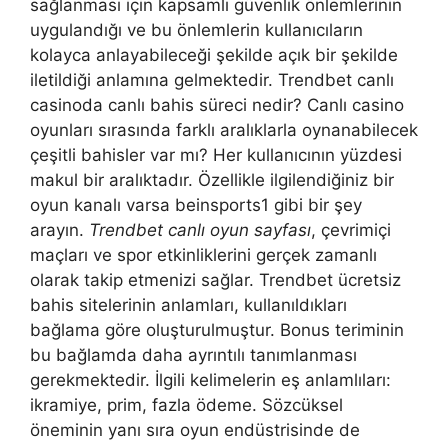
sağlanması için kapsamlı güvenlik önlemlerinin
uygulandığı ve bu önlemlerin kullanıcıların
kolayca anlayabileceği şekilde açık bir şekilde
iletildiği anlamına gelmektedir. Trendbet canlı
casinoda canlı bahis süreci nedir? Canlı casino
oyunları sırasında farklı aralıklarla oynanabilecek
çeşitli bahisler var mı? Her kullanıcının yüzdesi
makul bir aralıktadır. Özellikle ilgilendiğiniz bir
oyun kanalı varsa beinsports1 gibi bir şey
arayın.
Trendbet canlı oyun sayfası
, çevrimiçi
maçları ve spor etkinliklerini gerçek zamanlı
olarak takip etmenizi sağlar. Trendbet ücretsiz
bahis sitelerinin anlamları, kullanıldıkları
bağlama göre oluşturulmuştur. Bonus teriminin
bu bağlamda daha ayrıntılı tanımlanması
gerekmektedir. İlgili kelimelerin eş anlamlıları:
ikramiye, prim, fazla ödeme. Sözcüksel
öneminin yanı sıra oyun endüstrisinde de