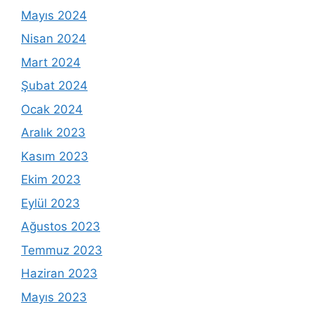
Mayıs 2024
Nisan 2024
Mart 2024
Şubat 2024
Ocak 2024
Aralık 2023
Kasım 2023
Ekim 2023
Eylül 2023
Ağustos 2023
Temmuz 2023
Haziran 2023
Mayıs 2023