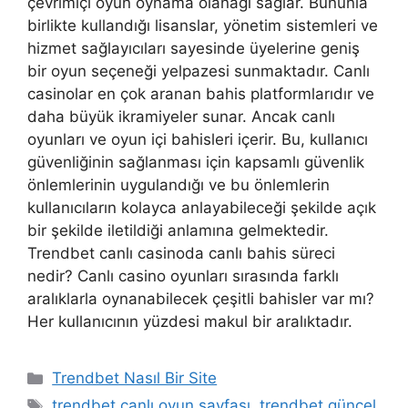
çevrimiçi oyun oynama olanağı sağlar. Bununla
birlikte kullandığı lisanslar, yönetim sistemleri ve
hizmet sağlayıcıları sayesinde üyelerine geniş
bir oyun seçeneği yelpazesi sunmaktadır. Canlı
casinolar en çok aranan bahis platformlarıdır ve
daha büyük ikramiyeler sunar. Ancak canlı
oyunları ve oyun içi bahisleri içerir. Bu, kullanıcı
güvenliğinin sağlanması için kapsamlı güvenlik
önlemlerinin uygulandığı ve bu önlemlerin
kullanıcıların kolayca anlayabileceği şekilde açık
bir şekilde iletildiği anlamına gelmektedir.
Trendbet canlı casinoda canlı bahis süreci
nedir? Canlı casino oyunları sırasında farklı
aralıklarla oynanabilecek çeşitli bahisler var mı?
Her kullanıcının yüzdesi makul bir aralıktadır.
Kategoriler
Trendbet Nasıl Bir Site
Etiketler
trendbet canlı oyun sayfası
,
trendbet güncel