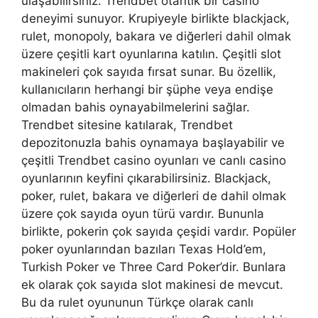
ulaşabilirsiniz. Trendbet otantik bir casino
deneyimi sunuyor. Krupiyeyle birlikte blackjack,
rulet, monopoly, bakara ve diğerleri dahil olmak
üzere çeşitli kart oyunlarına katılın. Çeşitli slot
makineleri çok sayıda fırsat sunar. Bu özellik,
kullanıcıların herhangi bir şüphe veya endişe
olmadan bahis oynayabilmelerini sağlar.
Trendbet sitesine katılarak, Trendbet
depozitonuzla bahis oynamaya başlayabilir ve
çeşitli Trendbet casino oyunları ve canlı casino
oyunlarının keyfini çıkarabilirsiniz. Blackjack,
poker, rulet, bakara ve diğerleri de dahil olmak
üzere çok sayıda oyun türü vardır. Bununla
birlikte, pokerin çok sayıda çeşidi vardır. Popüler
poker oyunlarından bazıları Texas Hold’em,
Turkish Poker ve Three Card Poker’dir. Bunlara
ek olarak çok sayıda slot makinesi de mevcut.
Bu da rulet oyununun Türkçe olarak canlı