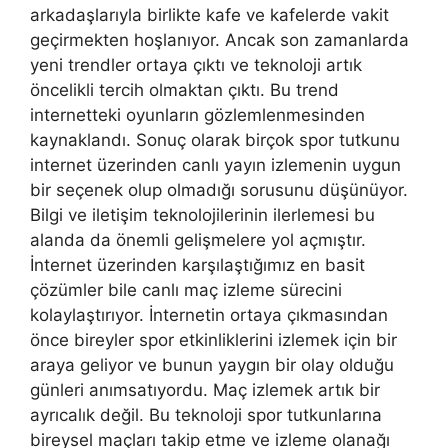
arkadaşlarıyla birlikte kafe ve kafelerde vakit
geçirmekten hoşlanıyor. Ancak son zamanlarda
yeni trendler ortaya çıktı ve teknoloji artık
öncelikli tercih olmaktan çıktı. Bu trend
internetteki oyunların gözlemlenmesinden
kaynaklandı. Sonuç olarak birçok spor tutkunu
internet üzerinden canlı yayın izlemenin uygun
bir seçenek olup olmadığı sorusunu düşünüyor.
Bilgi ve iletişim teknolojilerinin ilerlemesi bu
alanda da önemli gelişmelere yol açmıştır.
İnternet üzerinden karşılaştığımız en basit
çözümler bile canlı maç izleme sürecini
kolaylaştırıyor. İnternetin ortaya çıkmasından
önce bireyler spor etkinliklerini izlemek için bir
araya geliyor ve bunun yaygın bir olay olduğu
günleri anımsatıyordu. Maç izlemek artık bir
ayrıcalık değil. Bu teknoloji spor tutkunlarına
bireysel maçları takip etme ve izleme olanağı