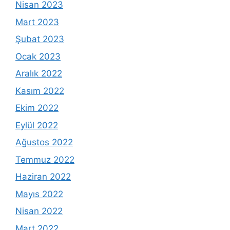
Nisan 2023
Mart 2023
Şubat 2023
Ocak 2023
Aralık 2022
Kasım 2022
Ekim 2022
Eylül 2022
Ağustos 2022
Temmuz 2022
Haziran 2022
Mayıs 2022
Nisan 2022
Mart 2022