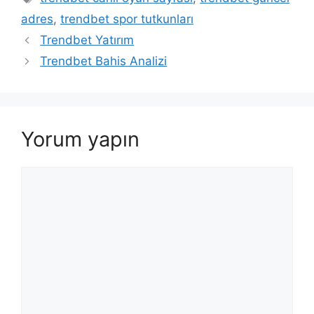
adres
,
trendbet spor tutkunları
Trendbet Yatırım
Trendbet Bahis Analizi
Yorum yapın
Yorum