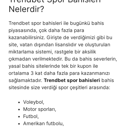
Nelerdir?
Trendbet spor bahisleri ile bugünkü bahis
piyasasında, çok daha fazla para
kazanabilirsiniz. Girişte de verdiğimizi gibi bu
site, vatan dışından lisanslıdır ve oluşturulan
miktarlama sistemi, rastgele bir aksilik
çıkmadan verilmektedir. Bu da bahis severlerin,
yasal bahis sitelerinde tek bir kupon ile
ortalama 3 kat daha fazla para kazanmanızı
sağlamaktadır.
Trendbet spor bahisleri
bahis
sitesinde size verdiği spor çeşitleri arasında:
Voleybol,
Motor sporları,
Futbol,
Amerikan futbolu,