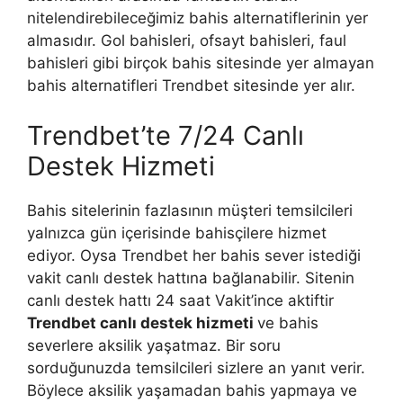
nitelendirebileceğimiz bahis alternatiflerinin yer
almasıdır. Gol bahisleri, ofsayt bahisleri, faul
bahisleri gibi birçok bahis sitesinde yer almayan
bahis alternatifleri Trendbet sitesinde yer alır.
Trendbet’te 7/24 Canlı
Destek Hizmeti
Bahis sitelerinin fazlasının müşteri temsilcileri
yalnızca gün içerisinde bahisçilere hizmet
ediyor. Oysa Trendbet her bahis sever istediği
vakit canlı destek hattına bağlanabilir. Sitenin
canlı destek hattı 24 saat Vakit’ince aktiftir
Trendbet canlı destek hizmeti
ve bahis
severlere aksilik yaşatmaz. Bir soru
sorduğunuzda temsilcileri sizlere an yanıt verir.
Böylece aksilik yaşamadan bahis yapmaya ve