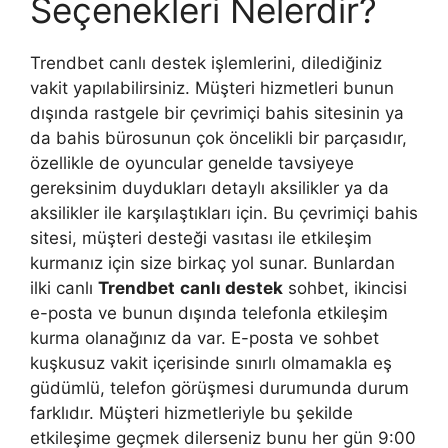
Seçenekleri Nelerdir?
Trendbet canlı destek işlemlerini, dilediğiniz
vakit yapılabilirsiniz. Müşteri hizmetleri bunun
dışında rastgele bir çevrimiçi bahis sitesinin ya
da bahis bürosunun çok öncelikli bir parçasıdır,
özellikle de oyuncular genelde tavsiyeye
gereksinim duydukları detaylı aksilikler ya da
aksilikler ile karşılaştıkları için. Bu çevrimiçi bahis
sitesi, müşteri desteği vasıtası ile etkileşim
kurmanız için size birkaç yol sunar. Bunlardan
ilki canlı
Trendbet
canlı destek
sohbet, ikincisi
e-posta ve bunun dışında telefonla etkileşim
kurma olanağınız da var. E-posta ve sohbet
kuşkusuz vakit içerisinde sınırlı olmamakla eş
güdümlü, telefon görüşmesi durumunda durum
farklıdır. Müşteri hizmetleriyle bu şekilde
etkileşime geçmek dilerseniz bunu her gün 9:00