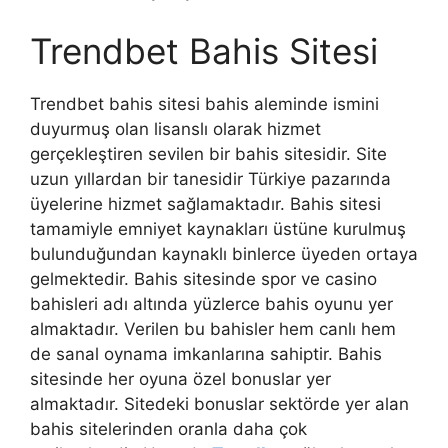
Trendbet Bahis Sitesi
Trendbet bahis sitesi bahis aleminde ismini
duyurmuş olan lisanslı olarak hizmet
gerçekleştiren sevilen bir bahis sitesidir. Site
uzun yıllardan bir tanesidir Türkiye pazarında
üyelerine hizmet sağlamaktadır. Bahis sitesi
tamamiyle emniyet kaynakları üstüne kurulmuş
bulunduğundan kaynaklı binlerce üyeden ortaya
gelmektedir. Bahis sitesinde spor ve casino
bahisleri adı altında yüzlerce bahis oyunu yer
almaktadır. Verilen bu bahisler hem canlı hem
de sanal oynama imkanlarına sahiptir. Bahis
sitesinde her oyuna özel bonuslar yer
almaktadır. Sitedeki bonuslar sektörde yer alan
bahis sitelerinden oranla daha çok