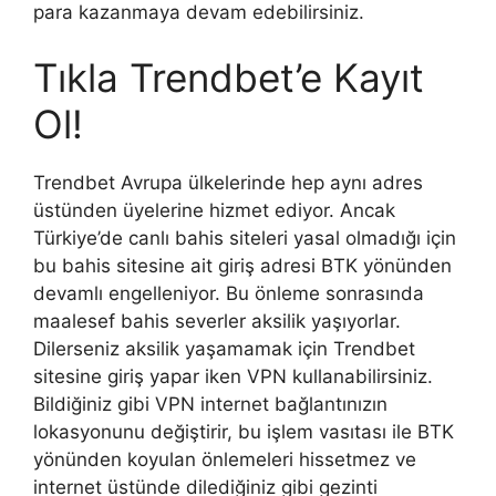
para kazanmaya devam edebilirsiniz.
Tıkla Trendbet’e Kayıt
Ol!
Trendbet Avrupa ülkelerinde hep aynı adres
üstünden üyelerine hizmet ediyor. Ancak
Türkiye’de canlı bahis siteleri yasal olmadığı için
bu bahis sitesine ait giriş adresi BTK yönünden
devamlı engelleniyor. Bu önleme sonrasında
maalesef bahis severler aksilik yaşıyorlar.
Dilerseniz aksilik yaşamamak için Trendbet
sitesine giriş yapar iken VPN kullanabilirsiniz.
Bildiğiniz gibi VPN internet bağlantınızın
lokasyonunu değiştirir, bu işlem vasıtası ile BTK
yönünden koyulan önlemeleri hissetmez ve
internet üstünde dilediğiniz gibi gezinti