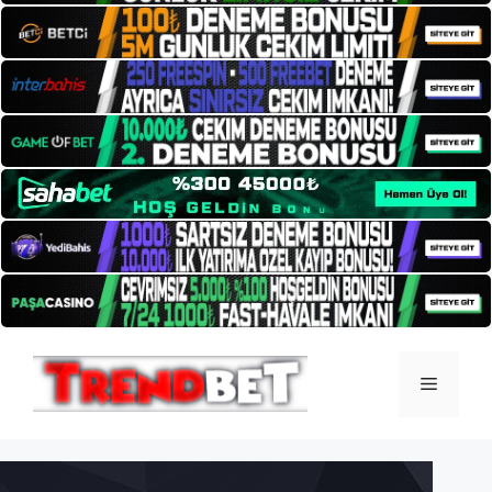
İçeriğe
atla
Menü