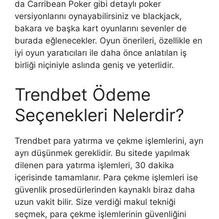
da Carribean Poker gibi detaylı poker
versiyonlarını oynayabilirsiniz ve blackjack,
bakara ve başka kart oyunlarını sevenler de
burada eğlenecekler. Oyun önerileri, özellikle en
iyi oyun yaratıcıları ile daha önce anlatılan iş
birliği niçiniyle aslında geniş ve yeterlidir.
Trendbet Ödeme
Seçenekleri Nelerdir?
Trendbet para yatırma ve çekme işlemlerini, ayrı
ayrı düşünmek gereklidir. Bu sitede yapılmak
dilenen para yatırma işlemleri, 30 dakika
içerisinde tamamlanır. Para çekme işlemleri ise
güvenlik prosedürlerinden kaynaklı biraz daha
uzun vakit bilir. Size verdiği makul tekniği
seçmek, para çekme işlemlerinin güvenliğini