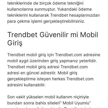
tekniklerinde de birçok ödeme tekniğini
kullanıcılarına sunmuştur. Yukarıdaki ödeme
tekniklerini kullanarak Trendbet hesaplarınızdan
para çekme işlemi gerçekleştirebilirsiniz.
Trendbet Güvenilir mi Mobil
Giriş
Trendbet mobil giriş için Trendbet.com adresine
mobil aygıt üzerinden giriş yapmanız yeterlidir.
Trendbet mobil giriş adresi Trendbet.com
adresi en güncel adrestir. Mobil giriş
gerçekleştirme isteyen herkes Trendbet.com
adresini kullanabilir.
Son vakit yükselen mobil kullanım niçiniyle
bundan sonra bahis siteleri” Mobil Uyumlu”