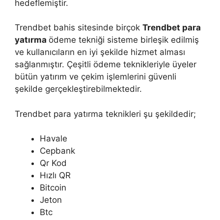
hedeflemiştir.
Trendbet bahis sitesinde birçok
Trendbet para
yatırma
ödeme tekniği sisteme birleşik edilmiş
ve kullanıcıların en iyi şekilde hizmet alması
sağlanmıştır. Çeşitli ödeme teknikleriyle üyeler
bütün yatırım ve çekim işlemlerini güvenli
şekilde gerçekleştirebilmektedir.
Trendbet para yatırma teknikleri şu şekildedir;
Havale
Cepbank
Qr Kod
Hızlı QR
Bitcoin
Jeton
Btc