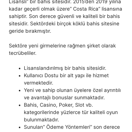
Lisanslı” bir bahis sitesidir. 2015’den 2019 yılına
kadar geçerli olmak üzere” Costa Rica” lisansına
sahiptir. Son derece güvenli ve kaliteli bir bahis
sitesidir. Sektördeki birçok köklü bahis sitesine
geride bırakmıştır.
Sektöre yeni girmelerine rağmen şirket olarak
tecrübeliler.
Lisanslandırılmış bir bahis sitesidir.
Kullanıcı Dostu bir alt yapı ile hizmet
vermektedir.
Yeni ve sahip olunan üyelere özel ayrıntılı
ve avantajlı bonuslar sunmaktadır.
Bahis, Casino, Poker, Slot vb.
kategorilerinde yüzlerce tür kaliteli oyun
bulunmaktadır.
Sunulan” Ödeme Yöntemleri” son derece