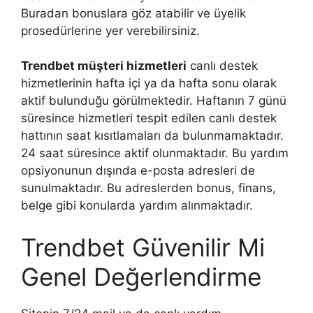
Buradan bonuslara göz atabilir ve üyelik
prosedürlerine yer verebilirsiniz.
Trendbet müşteri hizmetleri
canlı destek
hizmetlerinin hafta içi ya da hafta sonu olarak
aktif bulunduğu görülmektedir. Haftanın 7 günü
süresince hizmetleri tespit edilen canlı destek
hattının saat kısıtlamaları da bulunmamaktadır.
24 saat süresince aktif olunmaktadır. Bu yardım
opsiyonunun dışında e-posta adresleri de
sunulmaktadır. Bu adreslerden bonus, finans,
belge gibi konularda yardım alınmaktadır.
Trendbet Güvenilir Mi
Genel Değerlendirme