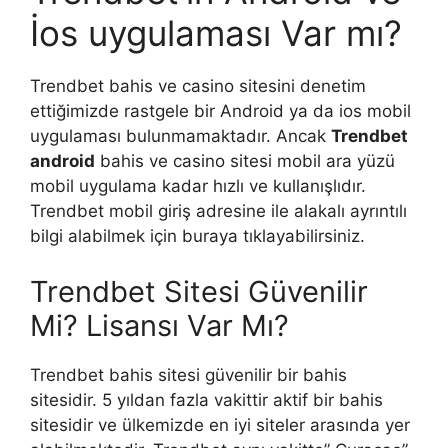
İos uygulaması Var mı?
Trendbet bahis ve casino sitesini denetim
ettiğimizde rastgele bir Android ya da ios mobil
uygulaması bulunmamaktadır. Ancak
Trendbet
android
bahis ve casino sitesi mobil ara yüzü
mobil uygulama kadar hızlı ve kullanışlıdır.
Trendbet mobil giriş adresine ile alakalı ayrıntılı
bilgi alabilmek için buraya tıklayabilirsiniz.
Trendbet Sitesi Güvenilir
Mi? Lisansı Var Mı?
Trendbet bahis sitesi güvenilir bir bahis
sitesidir. 5 yıldan fazla vakittir aktif bir bahis
sitesidir ve ülkemizde en iyi siteler arasında yer