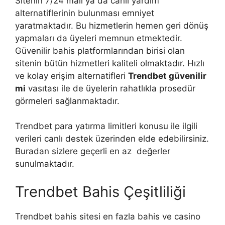
Sitenin 7/24 mail ya da canlı yardım
alternatiflerinin bulunması emniyet
yaratmaktadır. Bu hizmetlerin hemen geri dönüş
yapmaları da üyeleri memnun etmektedir.
Güvenilir bahis platformlarından birisi olan
sitenin bütün hizmetleri kaliteli olmaktadır. Hızlı
ve kolay erişim alternatifleri
Trendbet güvenilir
mi
vasıtası ile de üyelerin rahatlıkla prosedür
görmeleri sağlanmaktadır.
Trendbet para yatırma limitleri konusu ile ilgili
verileri canlı destek üzerinden elde edebilirsiniz.
Buradan sizlere geçerli en az değerler
sunulmaktadır.
Trendbet Bahis Çeşitliliği
Trendbet bahis sitesi en fazla bahis ve casino