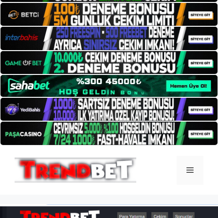
İçeriğe
atla
Menü