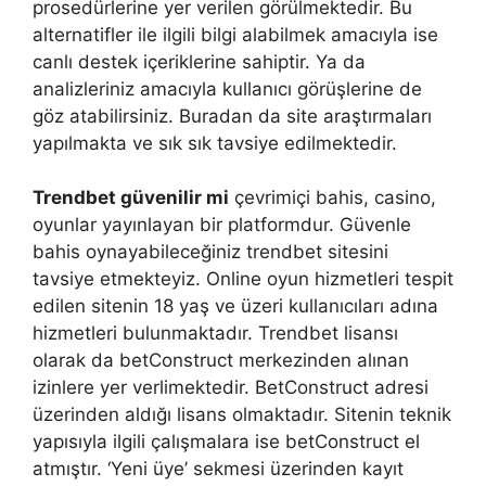
prosedürlerine yer verilen görülmektedir. Bu
alternatifler ile ilgili bilgi alabilmek amacıyla ise
canlı destek içeriklerine sahiptir. Ya da
analizleriniz amacıyla kullanıcı görüşlerine de
göz atabilirsiniz. Buradan da site araştırmaları
yapılmakta ve sık sık tavsiye edilmektedir.
Trendbet güvenilir mi
çevrimiçi bahis, casino,
oyunlar yayınlayan bir platformdur. Güvenle
bahis oynayabileceğiniz trendbet sitesini
tavsiye etmekteyiz. Online oyun hizmetleri tespit
edilen sitenin 18 yaş ve üzeri kullanıcıları adına
hizmetleri bulunmaktadır. Trendbet lisansı
olarak da betConstruct merkezinden alınan
izinlere yer verlimektedir. BetConstruct adresi
üzerinden aldığı lisans olmaktadır. Sitenin teknik
yapısıyla ilgili çalışmalara ise betConstruct el
atmıştır. ‘Yeni üye’ sekmesi üzerinden kayıt