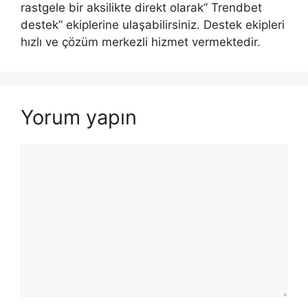
rastgele bir aksilikte direkt olarak” Trendbet
destek” ekiplerine ulaşabilirsiniz. Destek ekipleri
hızlı ve çözüm merkezli hizmet vermektedir.
Yorum yapın
Yorum