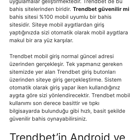
uygulamalar geliştirmektedir. Trendbet de bu
bahis sitelerinden biridir.
Trendbet güvenilir mi
bahis sitesi %100 mobil uyumlu bir bahis
sitesidir. Siteye mobil aygıtlardan giriş
yaptığınızda sizi otomatik olarak mobil aygıtlara
makul bir ara yüz karşılar.
Trendbet mobil giriş normal güncel adresi
üzerinden gerçekleşir. Tek yapmanız gereken
sitemizde yer alan Trendbet giriş butonları
üzerinden siteye giriş gerçekleştirme. Sistem
otomatik olarak giriş yapar iken kullandığınız
aygıta göre sizi yönlendirecektir. Trendbet mobil
kullanımı son derece basittir ve tıpkı
bilgisayarda bulunduğu gibi hızlı, basit şekilde
güvenilir bahis oynayabilirsiniz.
Trendbet’in Android ve