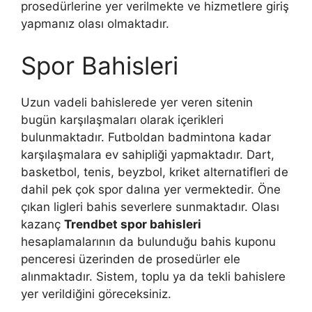
prosedürlerine yer verilmekte ve hizmetlere giriş
yapmanız olası olmaktadır.
Spor Bahisleri
Uzun vadeli bahislerede yer veren sitenin
bugün karşılaşmaları olarak içerikleri
bulunmaktadır. Futboldan badmintona kadar
karşılaşmalara ev sahipliği yapmaktadır. Dart,
basketbol, tenis, beyzbol, kriket alternatifleri de
dahil pek çok spor dalına yer vermektedir. Öne
çıkan ligleri bahis severlere sunmaktadır. Olası
kazanç
Trendbet spor bahisleri
hesaplamalarının da bulunduğu bahis kuponu
penceresi üzerinden de prosedürler ele
alınmaktadır. Sistem, toplu ya da tekli bahislere
yer verildiğini göreceksiniz.