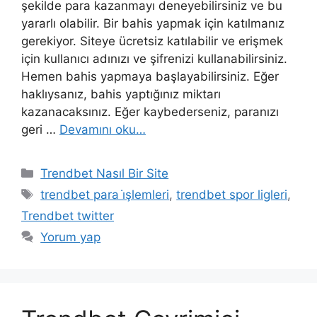
şekilde para kazanmayı deneyebilirsiniz ve bu
yararlı olabilir. Bir bahis yapmak için katılmanız
gerekiyor. Siteye ücretsiz katılabilir ve erişmek
için kullanıcı adınızı ve şifrenizi kullanabilirsiniz.
Hemen bahis yapmaya başlayabilirsiniz. Eğer
haklıysanız, bahis yaptığınız miktarı
kazanacaksınız. Eğer kaybederseniz, paranızı
geri …
Devamını oku…
Kategoriler
Trendbet Nasıl Bir Site
Etiketler
trendbet para i̇şlemleri
,
trendbet spor ligleri
,
Trendbet twitter
Yorum yap