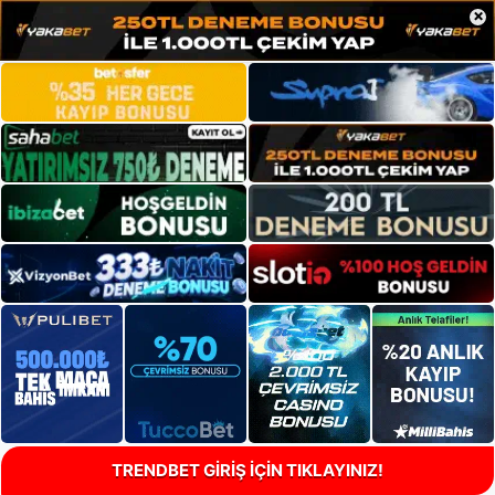
×
TRENDBET GİRİŞ İÇİN TIKLAYINIZ!