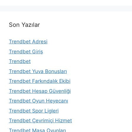
Son Yazılar
Trendbet Adresi
Trendbet Giriş
Trendbet
Trendbet Yuva Bonusları
Trendbet Farkındalık Ekibi
Trendbet Hesap Güvenliği
Trendbet Oyun Heyecanı
Trendbet Spor Ligleri
Trendbet Çevrimiçi Hizmet
Trendbet Masa Oyunları