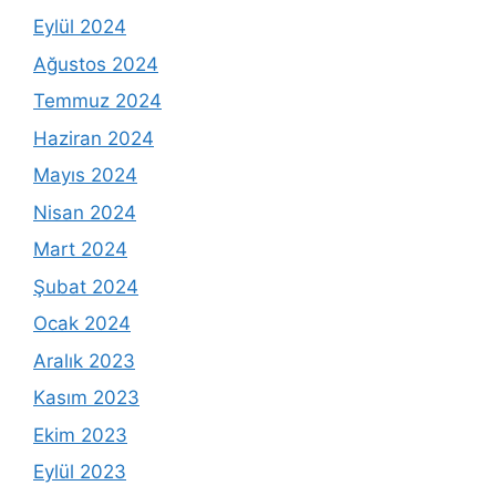
Eylül 2024
Ağustos 2024
Temmuz 2024
Haziran 2024
Mayıs 2024
Nisan 2024
Mart 2024
Şubat 2024
Ocak 2024
Aralık 2023
Kasım 2023
Ekim 2023
Eylül 2023