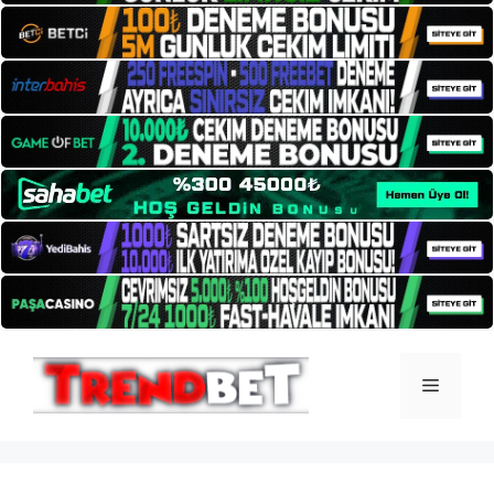
İçeriğe
atla
Menü