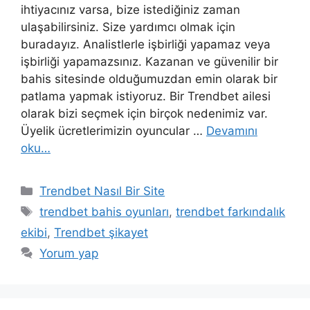
ihtiyacınız varsa, bize istediğiniz zaman
ulaşabilirsiniz. Size yardımcı olmak için
buradayız. Analistlerle işbirliği yapamaz veya
işbirliği yapamazsınız. Kazanan ve güvenilir bir
bahis sitesinde olduğumuzdan emin olarak bir
patlama yapmak istiyoruz. Bir Trendbet ailesi
olarak bizi seçmek için birçok nedenimiz var.
Üyelik ücretlerimizin oyuncular …
Devamını
oku…
Kategoriler
Trendbet Nasıl Bir Site
Etiketler
trendbet bahis oyunları
,
trendbet farkındalık
ekibi
,
Trendbet şikayet
Yorum yap