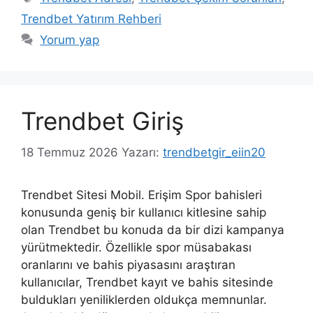
Trendbet Yatırım Rehberi
Yorum yap
Trendbet Giriş
18 Temmuz 2026
Yazarı:
trendbetgir_eiin20
Trendbet Sitesi Mobil. Erişim Spor bahisleri
konusunda geniş bir kullanıcı kitlesine sahip
olan Trendbet bu konuda da bir dizi kampanya
yürütmektedir. Özellikle spor müsabakası
oranlarını ve bahis piyasasını araştıran
kullanıcılar, Trendbet kayıt ve bahis sitesinde
buldukları yeniliklerden oldukça memnunlar.