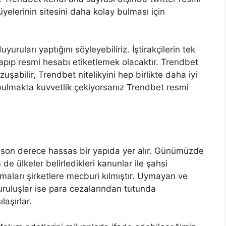
üyelerinin sitesini daha kolay bulması için
ruları yaptığını söyleyebiliriz. İştirakçilerin tek
apıp resmi hesabı etiketlemek olacaktır. Trendbet
şabilir, Trendbet nitelikyini hep birlikte daha iyi
i bulmakta kuvvetlik çekiyorsanız Trendbet resmi
ı son derece hassas bir yapıda yer alır. Günümüzde
de ülkeler belirledikleri kanunlar ile şahsi
şmaları şirketlere mecburi kılmıştır. Uymayan ve
kuruluşlar ise para cezalarından tutunda
laşırlar.