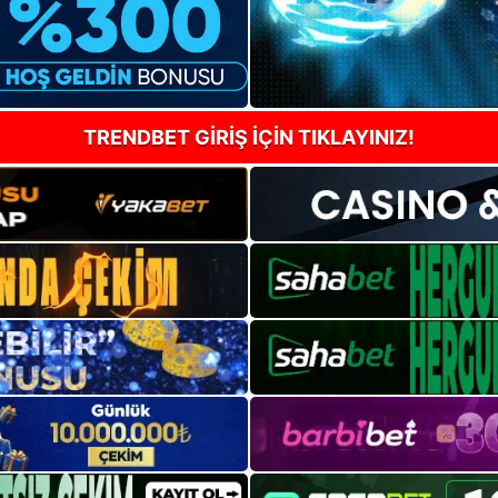
TRENDBET GİRİŞ İÇİN TIKLAYINIZ!