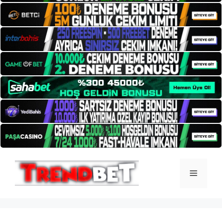
İçeriğe
atla
Menü