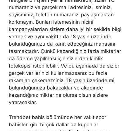
rastgele bir işlem yer almamaktadır, sizler TC
numaranız ve gerçek mail adresiniz, isminiz,
soyisminiz, telefon numaranızı paylaşmaktan
korkmayın. Bunları istemesinin niçini
kampanyalardan sizlere daha iyi bir şekilde bilgi
vermek ve aynı vakitte da 18 yaşın üzerinde
bulunduğunuzu da kanıt edeceğiniz manasını
taşımaktadır. Çünkü kazandığınız fazla miktarlar
da ödeme yapılması için sizlerden kimlik
fotokopisi istenilebilir. Ve bu aşamada da sizler
gerçek verilerinizi kullanmazsanız bu fazla
rakamları çekemezsiniz. 18 yaşın üzerinde mi
bulunduğunuza bakacaklar ve akabinde
kazandığınız miktar ne olursa olsun sizlere
yatıracaklar.
Trendbet bahis bölümünde her vakit spor
bahisleri gibi birçok dallar da kuponlar