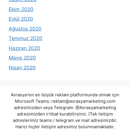
Ekim 2020
Eylül 2020
Ağustos 2020
Temmuz 2020
Haziran 2020
Mayıs 2020
Nisan 2020
Avrasya'nın en büyük reklam platformunda olmak için
Microsoft Teams:
reklam@avrasyamarketing.com
adresimizden veya Telegram: @Avrasyamarketing
adresimizden irtibat kurabilirsiniz. (Tek iletişim
adreslerimiz teams / telegram ve mail adresimizdir.
Harici hiçbir iletişim adresimiz bulunmamaktadır.