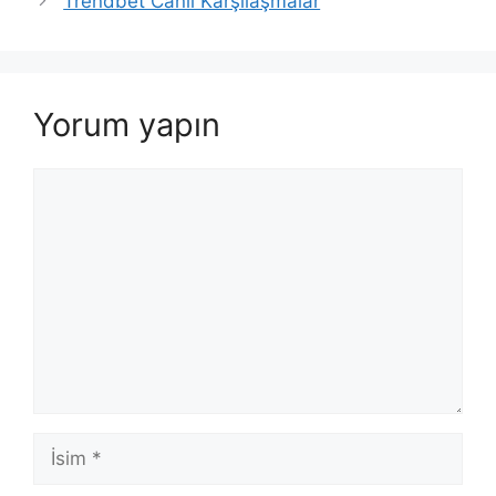
Trendbet Canlı Karşılaşmalar
Yorum yapın
Yorum
İsim