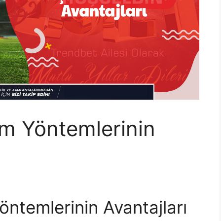
im Yöntemlerinin
öntemlerinin Avantajları