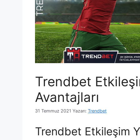
Trendbet Etkileş
Avantajları
31 Temmuz 2021
Yazarı:
Trendbet
Trendbet Etkileşim Y