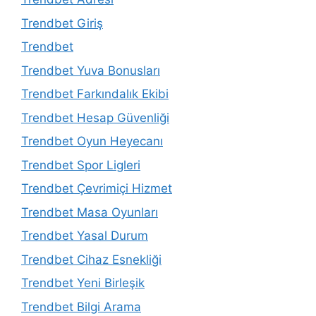
Trendbet Giriş
Trendbet
Trendbet Yuva Bonusları
Trendbet Farkındalık Ekibi
Trendbet Hesap Güvenliği
Trendbet Oyun Heyecanı
Trendbet Spor Ligleri
Trendbet Çevrimiçi Hizmet
Trendbet Masa Oyunları
Trendbet Yasal Durum
Trendbet Cihaz Esnekliği
Trendbet Yeni Birleşik
Trendbet Bilgi Arama