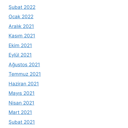
Şubat 2022
Ocak 2022
Aralık 2021
Kasım 2021
Ekim 2021
Eylül 2021
Ağustos 2021
Temmuz 2021
Haziran 2021
Mayıs 2021
Nisan 2021
Mart 2021
Şubat 2021