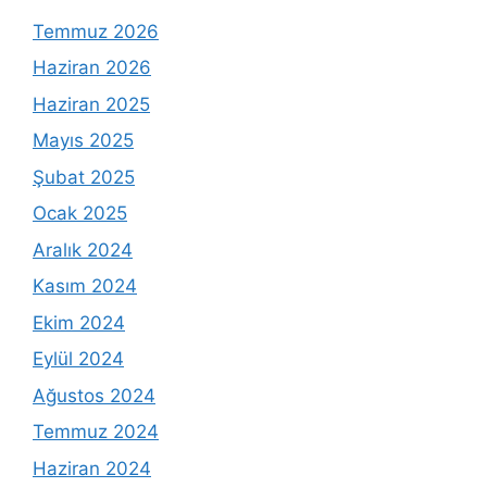
Temmuz 2026
Haziran 2026
Haziran 2025
Mayıs 2025
Şubat 2025
Ocak 2025
Aralık 2024
Kasım 2024
Ekim 2024
Eylül 2024
Ağustos 2024
Temmuz 2024
Haziran 2024