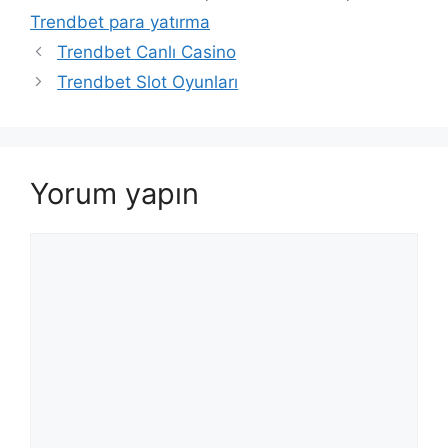
Trendbet para yatırma
Trendbet Canlı Casino
Trendbet Slot Oyunları
Yorum yapın
Yorum