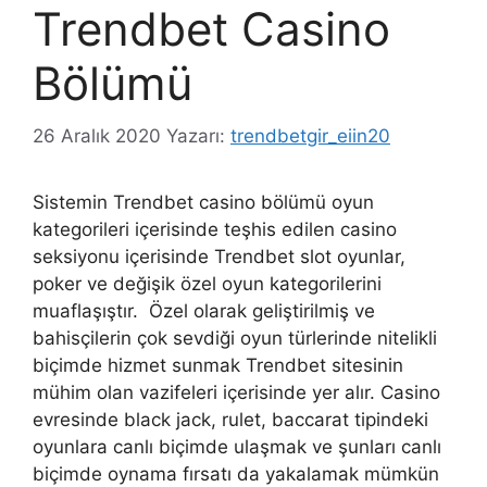
Trendbet Casino
Bölümü
26 Aralık 2020
Yazarı:
trendbetgir_eiin20
Sistemin Trendbet casino bölümü oyun
kategorileri içerisinde teşhis edilen casino
seksiyonu içerisinde Trendbet slot oyunlar,
poker ve değişik özel oyun kategorilerini
muaflaşıştır. Özel olarak geliştirilmiş ve
bahisçilerin çok sevdiği oyun türlerinde nitelikli
biçimde hizmet sunmak Trendbet sitesinin
mühim olan vazifeleri içerisinde yer alır. Casino
evresinde black jack, rulet, baccarat tipindeki
oyunlara canlı biçimde ulaşmak ve şunları canlı
biçimde oynama fırsatı da yakalamak mümkün