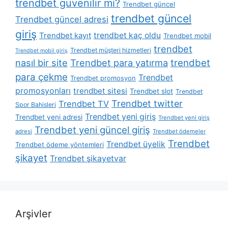
trendbet guvenilir mi?
Trendbet güncel
trendbet güncel
Trendbet güncel adresi
giriş
Trendbet kayıt
trendbet kaç oldu
Trendbet mobil
trendbet
Trendbet müşteri hizmetleri
Trendbet mobil giriş
nasıl bir site
Trendbet para yatırma
trendbet
para çekme
Trendbet
Trendbet promosyon
promosyonları
trendbet sitesi
Trendbet slot
Trendbet
Trendbet twitter
Trendbet TV
Spor Bahisleri
Trendbet yeni giriş
Trendbet yeni adresi
Trendbet yeni giriş
Trendbet yeni güncel giriş
adresi
Trendbet ödemeler
Trendbet
Trendbet üyelik
Trendbet ödeme yöntemleri
şikayet
Trendbet şikayetvar
Arşivler