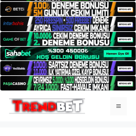
İçeriğe
atla
Menü