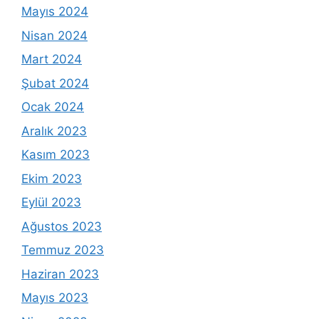
Mayıs 2024
Nisan 2024
Mart 2024
Şubat 2024
Ocak 2024
Aralık 2023
Kasım 2023
Ekim 2023
Eylül 2023
Ağustos 2023
Temmuz 2023
Haziran 2023
Mayıs 2023