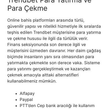
Para Çekme
Online bahis platformları arasında türlü,
güvenilir yapısı ve nitelikli hizmetiyle ilk sıralarda
teşhis edilen Trendbet müşterisine para yatırma
ve çekme hususu ile ilgili da türlülük verir.
Finans seksiyonunda son derece ilgili ve
müşterisini üzmeden davranır. Her daim çağdaş
biçimde insanların yanı sıra olmasından para
yatırmakta çekmekte son derece vaka. Sisteme
para yatırımı gerçekleştirmek ve kazançları
çekmek amacıyla alttaki alternatifleri
kullanabilmeniz mümkün.
Alfapay
Paypal
PTT’den Cep bank aracılığı ile kullanım