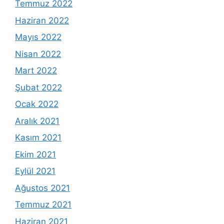
Temmuz 2022
Haziran 2022
Mayıs 2022
Nisan 2022
Mart 2022
Şubat 2022
Ocak 2022
Aralık 2021
Kasım 2021
Ekim 2021
Eylül 2021
Ağustos 2021
Temmuz 2021
Haziran 2021