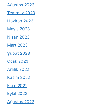
Ağustos 2023
Temmuz 2023
Haziran 2023
Mayıs 2023
Nisan 2023
Mart 2023
Şubat 2023
Ocak 2023
Aralık 2022
Kasım 2022
Ekim 2022
Eylül 2022
Ağustos 2022