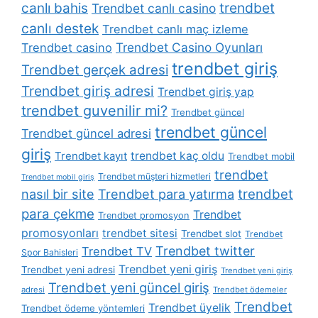
trendbet
canlı bahis
Trendbet canlı casino
canlı destek
Trendbet canlı maç izleme
Trendbet Casino Oyunları
Trendbet casino
trendbet giriş
Trendbet gerçek adresi
Trendbet giriş adresi
Trendbet giriş yap
trendbet guvenilir mi?
Trendbet güncel
trendbet güncel
Trendbet güncel adresi
giriş
Trendbet kayıt
trendbet kaç oldu
Trendbet mobil
trendbet
Trendbet müşteri hizmetleri
Trendbet mobil giriş
nasıl bir site
Trendbet para yatırma
trendbet
para çekme
Trendbet
Trendbet promosyon
promosyonları
trendbet sitesi
Trendbet slot
Trendbet
Trendbet twitter
Trendbet TV
Spor Bahisleri
Trendbet yeni giriş
Trendbet yeni adresi
Trendbet yeni giriş
Trendbet yeni güncel giriş
adresi
Trendbet ödemeler
Trendbet
Trendbet üyelik
Trendbet ödeme yöntemleri