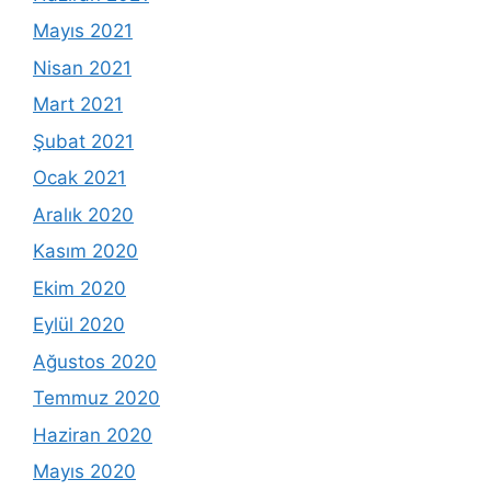
Mayıs 2021
Nisan 2021
Mart 2021
Şubat 2021
Ocak 2021
Aralık 2020
Kasım 2020
Ekim 2020
Eylül 2020
Ağustos 2020
Temmuz 2020
Haziran 2020
Mayıs 2020