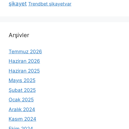
şikayet
Trendbet şikayetvar
Arşivler
Temmuz 2026
Haziran 2026
Haziran 2025
Mayıs 2025
Şubat 2025
Ocak 2025
Aralık 2024
Kasım 2024
Ekim 2024