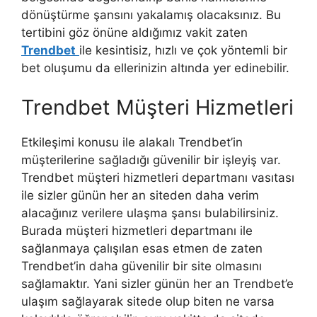
dönüştürme şansını yakalamış olacaksınız. Bu
tertibini göz önüne aldığımız vakit zaten
Trendbet
ile kesintisiz, hızlı ve çok yöntemli bir
bet oluşumu da ellerinizin altında yer edinebilir.
Trendbet Müşteri Hizmetleri
Etkileşimi konusu ile alakalı Trendbet’in
müşterilerine sağladığı güvenilir bir işleyiş var.
Trendbet müşteri hizmetleri departmanı vasıtası
ile sizler günün her an siteden daha verim
alacağınız verilere ulaşma şansı bulabilirsiniz.
Burada müşteri hizmetleri departmanı ile
sağlanmaya çalışılan esas etmen de zaten
Trendbet’in daha güvenilir bir site olmasını
sağlamaktır. Yani sizler günün her an Trendbet’e
ulaşım sağlayarak sitede olup biten ne varsa