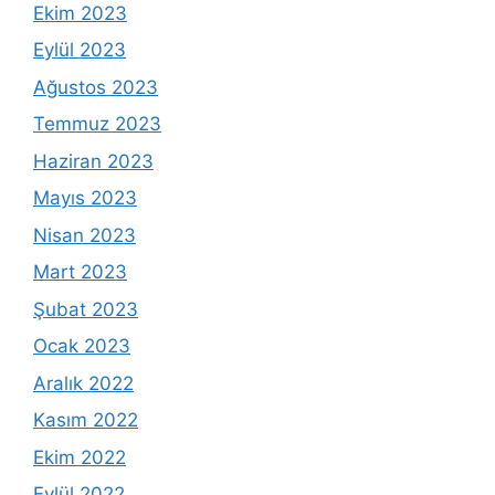
Ekim 2023
Eylül 2023
Ağustos 2023
Temmuz 2023
Haziran 2023
Mayıs 2023
Nisan 2023
Mart 2023
Şubat 2023
Ocak 2023
Aralık 2022
Kasım 2022
Ekim 2022
Eylül 2022