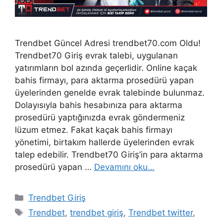
Trendbet Güncel Adresi trendbet70.com Oldu!
Trendbet70 Giriş evrak talebi, uygulanan
yatırımların bol azında geçerlidir. Online kaçak
bahis firmayı, para aktarma prosedürü yapan
üyelerinden genelde evrak talebinde bulunmaz.
Dolayısıyla bahis hesabınıza para aktarma
prosedürü yaptığınızda evrak göndermeniz
lüzum etmez. Fakat kaçak bahis firmayı
yönetimi, birtakım hallerde üyelerinden evrak
talep edebilir. Trendbet70 Giriş’in para aktarma
prosedürü yapan …
Devamını oku…
Kategoriler
Trendbet Giriş
Etiketler
Trendbet
,
trendbet giriş
,
Trendbet twitter
,