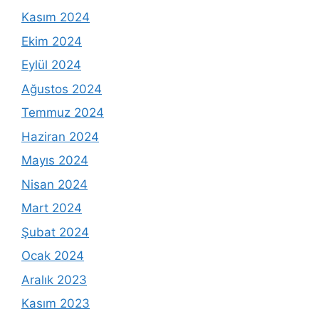
Kasım 2024
Ekim 2024
Eylül 2024
Ağustos 2024
Temmuz 2024
Haziran 2024
Mayıs 2024
Nisan 2024
Mart 2024
Şubat 2024
Ocak 2024
Aralık 2023
Kasım 2023