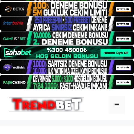
İçeriğe
atla
Menü