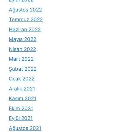
Ağustos 2022
Temmuz 2022
Haziran 2022
Mayıs 2022
Nisan 2022
Mart 2022
Şubat 2022
Ocak 2022
Aralık 2021
Kasım 2021
Ekim 2021
Eylül 2021
Ağustos 2021