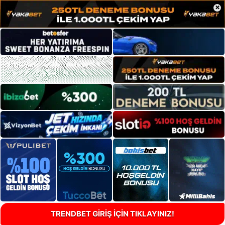
×
TRENDBET GİRİŞ İÇİN TIKLAYINIZ!