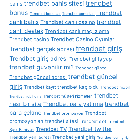
trendbet
trendbet bahis sitesi
bahis
bonus
Trendbet
Trendbet bonuslar
Trendbet bonusları
trendbet
canlı bahis
Trendbet canlı casino
canlı destek
Trendbet canlı maç izleme
Trendbet Casino Oyunları
Trendbet casino
trendbet giriş
Trendbet gerçek adresi
Trendbet giriş adresi
Trendbet giriş yap
trendbet guvenilir mi?
Trendbet güncel
trendbet güncel
Trendbet güncel adresi
giriş
Trendbet kayıt
trendbet kaç oldu
Trendbet mobil
trendbet
Trendbet müşteri hizmetleri
Trendbet mobil giriş
nasıl bir site
Trendbet para yatırma
trendbet
para çekme
Trendbet
Trendbet promosyon
promosyonları
trendbet sitesi
Trendbet slot
Trendbet
Trendbet twitter
Trendbet TV
Spor Bahisleri
Trendbet yeni giriş
Trendbet yeni adresi
Trendbet yeni giriş