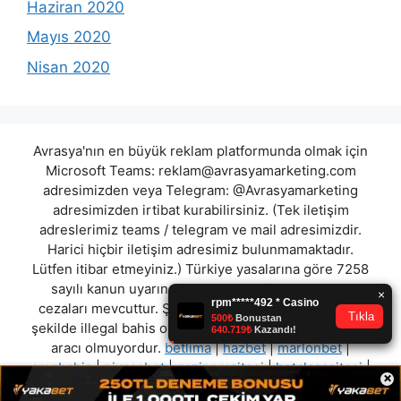
Haziran 2020
Mayıs 2020
Nisan 2020
Avrasya'nın en büyük reklam platformunda olmak için
Microsoft Teams:
reklam@avrasyamarketing.com
adresimizden veya Telegram: @Avrasyamarketing
adresimizden irtibat kurabilirsiniz. (Tek iletişim
adreslerimiz teams / telegram ve mail adresimizdir.
Harici hiçbir iletişim adresimiz bulunmamaktadır.
Lütfen itibar etmeyiniz.) Türkiye yasalarına göre 7258
sayılı kanun uyarınca yasa dışı bahis oynamanın
cezaları mevcuttur. Şu an bulunduğunuz site hiç bir
şekilde illegal bahis oyunları oynatmıyor ve oynamaya
aracı olmuyordur.
betlima
|
hazbet
|
marlonbet
|
amgbahis
|
piyasabet
|
gazinomsitesi
|
betclasssitesi
|
×
abebet
"