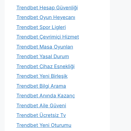
Trendbet Hesap Güvenliği
Trendbet Oyun Heyecanı
Trendbet Spor Ligleri
Trendbet Çevrimiçi Hizmet
Trendbet Masa Oyunları
Trendbet Yasal Durum
Trendbet Cihaz Esnekliği
Trendbet Yeni Birleşik
Trendbet Bilgi Arama
Trendbet Anında Kazanç
Trendbet Aile Güveni
Trendbet Ücretsiz Tv
Trendbet Yeni Oturumu