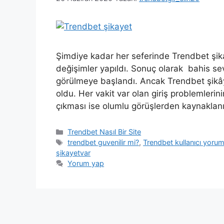
Şimdiye kadar her seferinde Trendbet şikay
değişimler yapıldı. Sonuç olarak bahis sev
görülmeye başlandı. Ancak Trendbet şikâye
oldu. Her vakit var olan giriş problemlerin
çıkması ise olumlu görüşlerden kaynaklan
Kategoriler
Trendbet Nasıl Bir Site
Etiketler
trendbet guvenilir mi?
,
Trendbet kullanıcı yorum
şikayetvar
Yorum yap