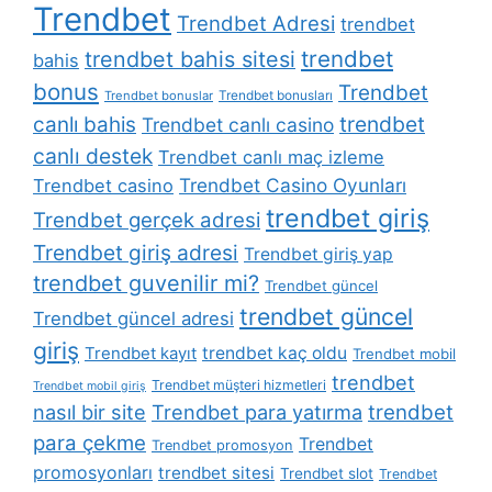
Trendbet
Trendbet Adresi
trendbet
trendbet
trendbet bahis sitesi
bahis
bonus
Trendbet
Trendbet bonuslar
Trendbet bonusları
trendbet
canlı bahis
Trendbet canlı casino
canlı destek
Trendbet canlı maç izleme
Trendbet Casino Oyunları
Trendbet casino
trendbet giriş
Trendbet gerçek adresi
Trendbet giriş adresi
Trendbet giriş yap
trendbet guvenilir mi?
Trendbet güncel
trendbet güncel
Trendbet güncel adresi
giriş
Trendbet kayıt
trendbet kaç oldu
Trendbet mobil
trendbet
Trendbet müşteri hizmetleri
Trendbet mobil giriş
nasıl bir site
Trendbet para yatırma
trendbet
para çekme
Trendbet
Trendbet promosyon
promosyonları
trendbet sitesi
Trendbet slot
Trendbet