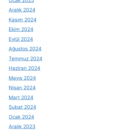
Ocak 2025
Aralık 2024
Kasım 2024
Ekim 2024
Eylül 2024
Ağustos 2024
Temmuz 2024
Haziran 2024
Mayıs 2024
Nisan 2024
Mart 2024
Şubat 2024
Ocak 2024
Aralık 2023