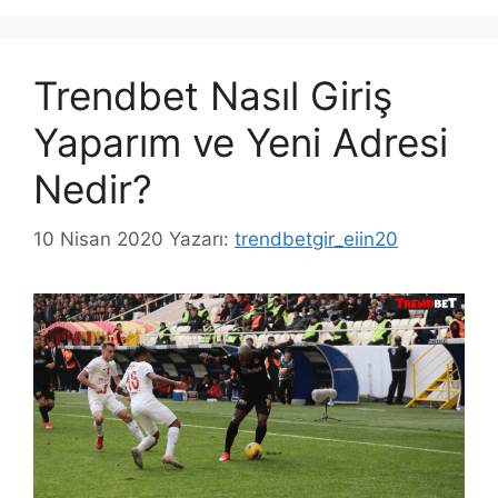
Trendbet Nasıl Giriş
Yaparım ve Yeni Adresi
Nedir?
10 Nisan 2020
Yazarı:
trendbetgir_eiin20