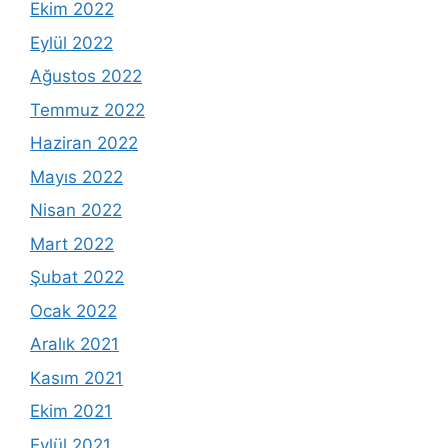
Ekim 2022
Eylül 2022
Ağustos 2022
Temmuz 2022
Haziran 2022
Mayıs 2022
Nisan 2022
Mart 2022
Şubat 2022
Ocak 2022
Aralık 2021
Kasım 2021
Ekim 2021
Eylül 2021