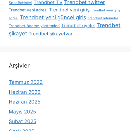
Trendbet twitter
Trendbet TV
Spor Bahisleri
Trendbet yeni giriş
Trendbet yeni adresi
Trendbet yeni giriş
Trendbet yeni güncel giriş
adresi
Trendbet ödemeler
Trendbet
Trendbet üyelik
Trendbet ödeme yöntemleri
şikayet
Trendbet şikayetvar
Arşivler
Temmuz 2026
Haziran 2026
Haziran 2025
Mayıs 2025
Şubat 2025