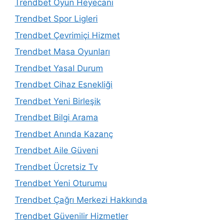
Trendbet Oyun Heyecanı
Trendbet Spor Ligleri
Trendbet Çevrimiçi Hizmet
Trendbet Masa Oyunları
Trendbet Yasal Durum
Trendbet Cihaz Esnekliği
Trendbet Yeni Birleşik
Trendbet Bilgi Arama
Trendbet Anında Kazanç
Trendbet Aile Güveni
Trendbet Ücretsiz Tv
Trendbet Yeni Oturumu
Trendbet Çağrı Merkezi Hakkında
Trendbet Güvenilir Hizmetler