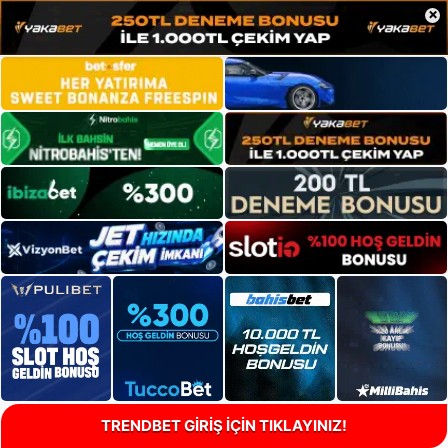
×
TRENDBET GİRİŞ İÇİN TIKLAYINIZ!