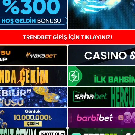
TRENDBET GİRİŞ İÇİN TIKLAYINIZ!