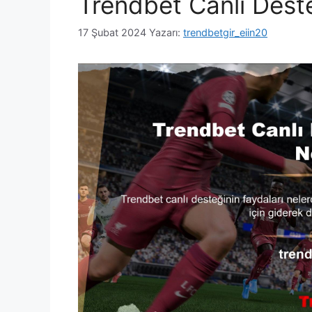
Trendbet Canlı Deste
17 Şubat 2024
Yazarı:
trendbetgir_eiin20