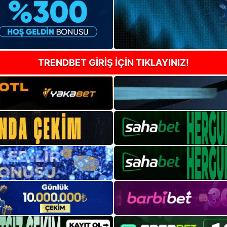
TRENDBET GİRİŞ İÇİN TIKLAYINIZ!