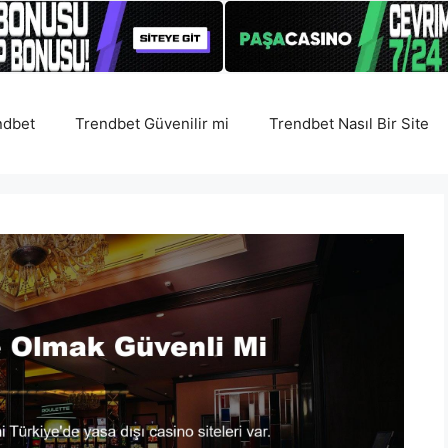
ndbet
Trendbet Güvenilir mi
Trendbet Nasıl Bir Site