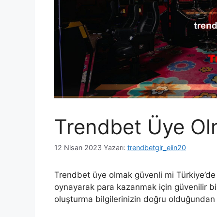
Trendbet Üye Ol
12 Nisan 2023
Yazarı:
trendbetgir_eiin20
Trendbet üye olmak güvenli mi Türkiye’de y
oynayarak para kazanmak için güvenilir b
oluşturma bilgilerinizin doğru olduğundan 