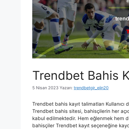
Trendbet Bahis Ka
5 Nisan 2023
Yazarı:
trendbetgir_eiin20
Trendbet bahis kayıt talimatları Kullanıc
Trendbet bahis sitesi, bahisçilerin her açıd
kabul edilmektedir. Hem eğlenmek hem de 
bahisçiler Trendbet kayıt seçeneğine kay