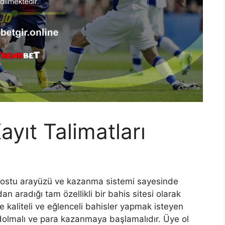
yıt Talimatları
ı dostu arayüzü ve kazanma sistemi sayesinde
an aradığı tam özellikli bir bahis sitesi olarak
kaliteli ve eğlenceli bahisler yapmak isteyen
dolmalı ve para kazanmaya başlamalıdır. Üye ol