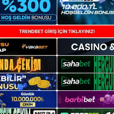
TRENDBET GİRİŞ İÇİN TIKLAYINIZ!