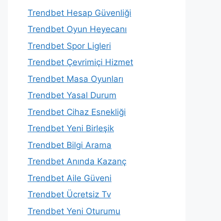
Trendbet Hesap Güvenliği
Trendbet Oyun Heyecanı
Trendbet Spor Ligleri
Trendbet Çevrimiçi Hizmet
Trendbet Masa Oyunları
Trendbet Yasal Durum
Trendbet Cihaz Esnekliği
Trendbet Yeni Birleşik
Trendbet Bilgi Arama
Trendbet Anında Kazanç
Trendbet Aile Güveni
Trendbet Ücretsiz Tv
Trendbet Yeni Oturumu