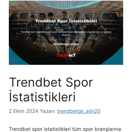
Trendbet Spor
İstatistikleri
2 Ekim 2024
Yazarı:
trendbetgir_eiin20
Trendbet spor istatistikleri tüm spor branşlarına