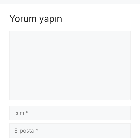
Yorum yapın
Yorum
İsim
E-
posta