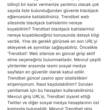
bilinçli bir karar vermenize yardımcı olacak çok
sayıda liste bulunduğundan güvenle blackjack
eğlencesine katılabilirsiniz. Trendbet web
sitesinde blackjack bahislerimi nereye
koyabilirim? Trendbet blackjack bahislerinizi
nereye koyabileceğiniz konusunda detaylı bilgi
verdik. Yine de gerekli görürsek en son URL’yi
ekleyerek ek ayrıntılar sağlayabiliriz. Öncelikle
‘Trendbet’: Web sitenize en güncel girişi aktif
etme seçeneğiniz bulunmaktadır. Mevcut çeşitli
yöntemler arasında resmi sosyal medya
sayfaları en güvenilir olarak kabul edilir.
Trendbet güncel casino spor istatistikleri
erişemiyorum. Nasıl kaydolabilirim? Soruları
yanıtlamak için bu hesapları kullanabilirsiniz.
Mevcut giriş URL’si, Trendbet ziyaret ettiği
Twitter ve diğer sosyal medya hesaplarının üst
kısmında bulunabilir. Mevcut Trendbet giriş