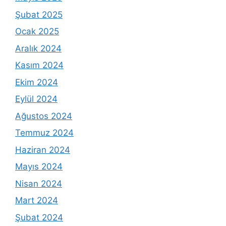
Şubat 2025
Ocak 2025
Aralık 2024
Kasım 2024
Ekim 2024
Eylül 2024
Ağustos 2024
Temmuz 2024
Haziran 2024
Mayıs 2024
Nisan 2024
Mart 2024
Şubat 2024