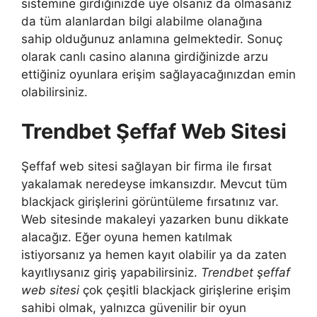
sistemine girdiğinizde üye olsanız da olmasanız
da tüm alanlardan bilgi alabilme olanağına
sahip olduğunuz anlamına gelmektedir. Sonuç
olarak canlı casino alanına girdiğinizde arzu
ettiğiniz oyunlara erişim sağlayacağınızdan emin
olabilirsiniz.
Trendbet Şeffaf Web Sitesi
Şeffaf web sitesi sağlayan bir firma ile fırsat
yakalamak neredeyse imkansızdır. Mevcut tüm
blackjack girişlerini görüntüleme fırsatınız var.
Web sitesinde makaleyi yazarken bunu dikkate
alacağız. Eğer oyuna hemen katılmak
istiyorsanız ya hemen kayıt olabilir ya da zaten
kayıtlıysanız giriş yapabilirsiniz.
Trendbet şeffaf
web sitesi
çok çeşitli blackjack girişlerine erişim
sahibi olmak, yalnızca güvenilir bir oyun