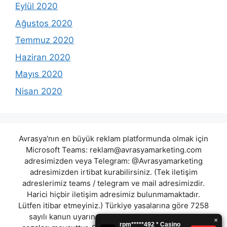
Eylül 2020
Ağustos 2020
Temmuz 2020
Haziran 2020
Mayıs 2020
Nisan 2020
Avrasya'nın en büyük reklam platformunda olmak için
Microsoft Teams:
reklam@avrasyamarketing.com
adresimizden veya Telegram: @Avrasyamarketing
adresimizden irtibat kurabilirsiniz. (Tek iletişim
adreslerimiz teams / telegram ve mail adresimizdir.
Harici hiçbir iletişim adresimiz bulunmamaktadır.
Lütfen itibar etmeyiniz.) Türkiye yasalarına göre 7258
sayılı kanun uyarınca yasa dışı bahis oynamanın