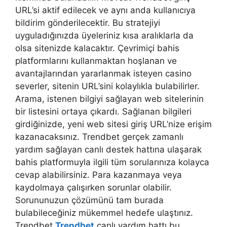
URL’si aktif edilecek ve aynı anda kullanıcıya
bildirim gönderilecektir. Bu stratejiyi
uyguladığınızda üyeleriniz kısa aralıklarla da
olsa sitenizde kalacaktır. Çevrimiçi bahis
platformlarını kullanmaktan hoşlanan ve
avantajlarından yararlanmak isteyen casino
severler, sitenin URL’sini kolaylıkla bulabilirler.
Arama, istenen bilgiyi sağlayan web sitelerinin
bir listesini ortaya çıkardı. Sağlanan bilgileri
girdiğinizde, yeni web sitesi giriş URL’nize erişim
kazanacaksınız. Trendbet gerçek zamanlı
yardım sağlayan canlı destek hattına ulaşarak
bahis platformuyla ilgili tüm sorularınıza kolayca
cevap alabilirsiniz. Para kazanmaya veya
kaydolmaya çalışırken sorunlar olabilir.
Sorununuzun çözümünü tam burada
bulabileceğiniz mükemmel hedefe ulaştınız.
Trendbet
Trendbet
canlı yardım hattı bu