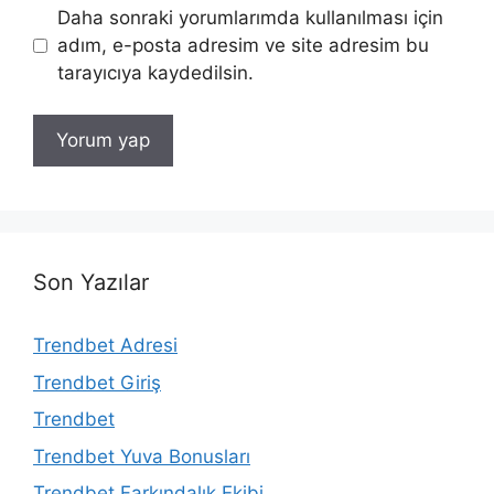
İnternet
Daha sonraki yorumlarımda kullanılması için
sitesi
adım, e-posta adresim ve site adresim bu
tarayıcıya kaydedilsin.
Son Yazılar
Trendbet Adresi
Trendbet Giriş
Trendbet
Trendbet Yuva Bonusları
Trendbet Farkındalık Ekibi