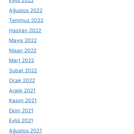
Eylül 2022
Ağustos 2022
Temmuz 2022
Haziran 2022
Mayıs 2022
Nisan 2022
Mart 2022
Şubat 2022
Ocak 2022
Aralık 2021
Kasım 2021
Ekim 2021
Eylül 2021
Ağustos 2021