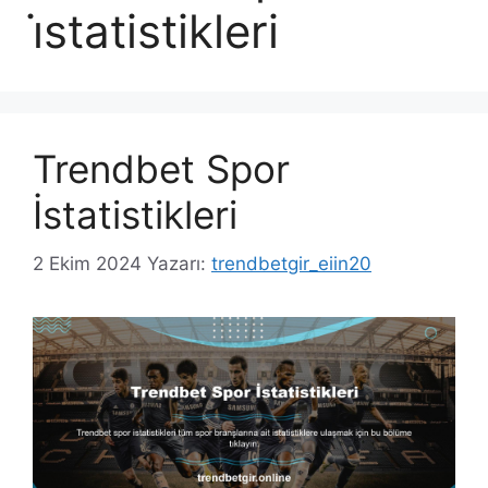
i̇statistikleri
Trendbet Spor
İstatistikleri
2 Ekim 2024
Yazarı:
trendbetgir_eiin20