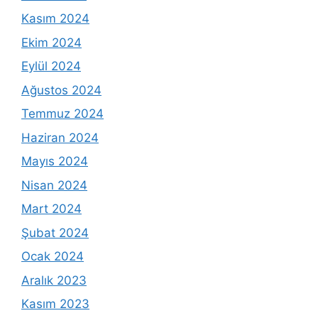
Kasım 2024
Ekim 2024
Eylül 2024
Ağustos 2024
Temmuz 2024
Haziran 2024
Mayıs 2024
Nisan 2024
Mart 2024
Şubat 2024
Ocak 2024
Aralık 2023
Kasım 2023