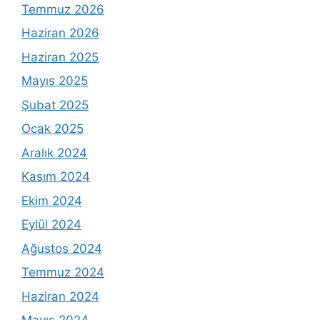
Temmuz 2026
Haziran 2026
Haziran 2025
Mayıs 2025
Şubat 2025
Ocak 2025
Aralık 2024
Kasım 2024
Ekim 2024
Eylül 2024
Ağustos 2024
Temmuz 2024
Haziran 2024