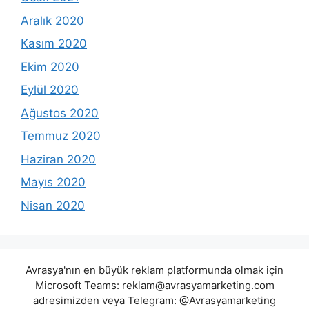
Aralık 2020
Kasım 2020
Ekim 2020
Eylül 2020
Ağustos 2020
Temmuz 2020
Haziran 2020
Mayıs 2020
Nisan 2020
Avrasya'nın en büyük reklam platformunda olmak için
Microsoft Teams:
reklam@avrasyamarketing.com
adresimizden veya Telegram: @Avrasyamarketing