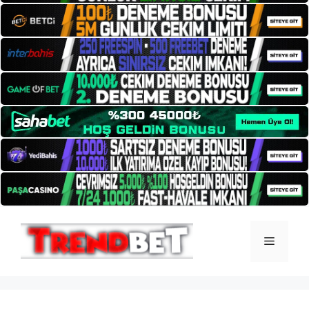
İçeriğe
atla
Menü