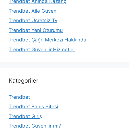
Trendbet Anında Kazanç
Trendbet Aile Güveni
Trendbet Ücretsiz Tv
Trendbet Yeni Oturumu
Trendbet Çağrı Merkezi Hakkında
Trendbet Güvenilir Hizmetler
Kategoriler
Trendbet
Trendbet Bahis Sitesi
Trendbet Giriş
Trendbet Güvenilir mi?