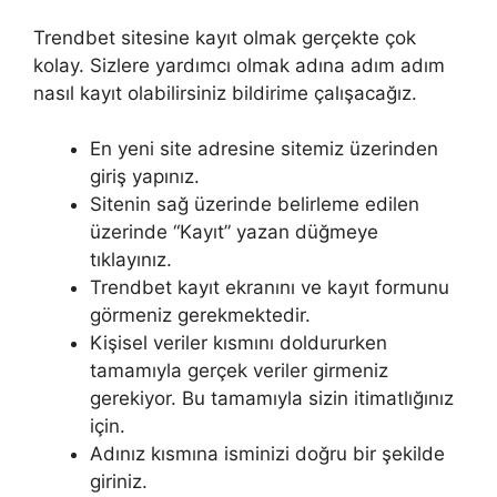
Trendbet sitesine kayıt olmak gerçekte çok
kolay. Sizlere yardımcı olmak adına adım adım
nasıl kayıt olabilirsiniz bildirime çalışacağız.
En yeni site adresine sitemiz üzerinden
giriş yapınız.
Sitenin sağ üzerinde belirleme edilen
üzerinde “Kayıt” yazan düğmeye
tıklayınız.
Trendbet kayıt ekranını ve kayıt formunu
görmeniz gerekmektedir.
Kişisel veriler kısmını doldururken
tamamıyla gerçek veriler girmeniz
gerekiyor. Bu tamamıyla sizin itimatlığınız
için.
Adınız kısmına isminizi doğru bir şekilde
giriniz.