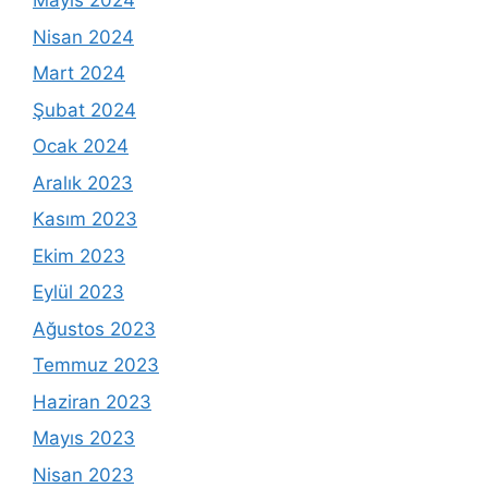
Mayıs 2024
Nisan 2024
Mart 2024
Şubat 2024
Ocak 2024
Aralık 2023
Kasım 2023
Ekim 2023
Eylül 2023
Ağustos 2023
Temmuz 2023
Haziran 2023
Mayıs 2023
Nisan 2023