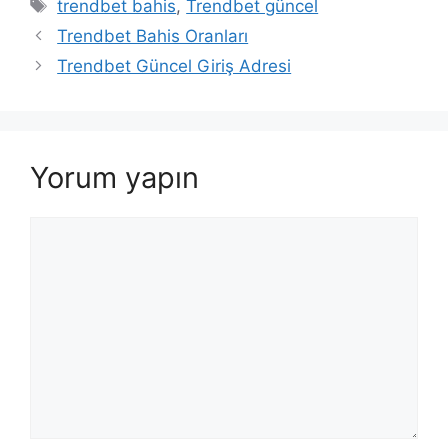
Etiketler
trendbet bahis
,
Trendbet güncel
Trendbet Bahis Oranları
Trendbet Güncel Giriş Adresi
Yorum yapın
Yorum