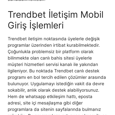
Trendbet İletişim Mobil
Giriş İşlemleri
Trendbet iletişim noktasında üyelerle değişik
programlar üzerinden irtibat kurabilmektedir.
Çoğunlukla problemsiz bir platform olarak
bilinmekte olan canlı bahis sitesi üyelerle
müşteri hizmetleri servisi kanalı ile yakından
ilgileniyor. Bu noktada Trendbet canlı destek
programı en bol tercih edilen çözümler arasında
bulunuyor. Uygulamayı istediğin vakit da devre
sokabilir, anlık olarak destek alabiliyorsunuz.
Hem de whatsapp etkileşim hattı, eposta
adresi, site içi mesajlaşma gibi diğer
programlara da sitenin sayfalarında bulmanız