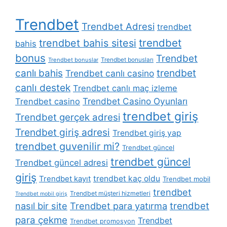
Trendbet
Trendbet Adresi
trendbet
trendbet
trendbet bahis sitesi
bahis
bonus
Trendbet
Trendbet bonuslar
Trendbet bonusları
trendbet
canlı bahis
Trendbet canlı casino
canlı destek
Trendbet canlı maç izleme
Trendbet Casino Oyunları
Trendbet casino
trendbet giriş
Trendbet gerçek adresi
Trendbet giriş adresi
Trendbet giriş yap
trendbet guvenilir mi?
Trendbet güncel
trendbet güncel
Trendbet güncel adresi
giriş
Trendbet kayıt
trendbet kaç oldu
Trendbet mobil
trendbet
Trendbet müşteri hizmetleri
Trendbet mobil giriş
nasıl bir site
Trendbet para yatırma
trendbet
para çekme
Trendbet
Trendbet promosyon