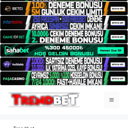
İçeriğe
atla
Menü