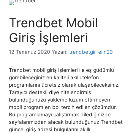
Trendbet Mobil
Giriş İşlemleri
12 Temmuz 2020
Yazarı:
trendbetgir_eiin20
Trendbet mobil giriş işlemleri ile eş güdümlü
görebileceğiniz en kaliteli akıllı telefon
programlarını ücretsiz olarak ulaşabileceksiniz.
Tarayıcı destekli diye nitelendirmiş
bulunduğunuzu yükleme lüzum ettirmeyen
mobil program en bol tercih edilen çözümdür.
Bu programlamayı çalıştırmak dilediğinizde
sayfalarımızdan alacak bulunduğunuz Trendbet
güncel giriş adresi bulgularını akıllı