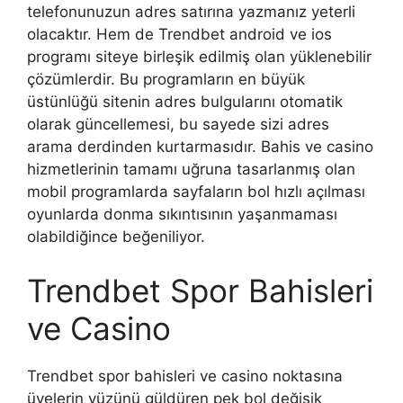
telefonunuzun adres satırına yazmanız yeterli
olacaktır. Hem de Trendbet android ve ios
programı siteye birleşik edilmiş olan yüklenebilir
çözümlerdir. Bu programların en büyük
üstünlüğü sitenin adres bulgularını otomatik
olarak güncellemesi, bu sayede sizi adres
arama derdinden kurtarmasıdır. Bahis ve casino
hizmetlerinin tamamı uğruna tasarlanmış olan
mobil programlarda sayfaların bol hızlı açılması
oyunlarda donma sıkıntısının yaşanmaması
olabildiğince beğeniliyor.
Trendbet Spor Bahisleri
ve Casino
Trendbet spor bahisleri ve casino noktasına
üyelerin yüzünü güldüren pek bol değişik