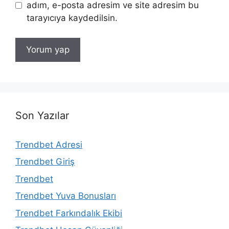
sitesi
adım, e-posta adresim ve site adresim bu
tarayıcıya kaydedilsin.
Son Yazılar
Trendbet Adresi
Trendbet Giriş
Trendbet
Trendbet Yuva Bonusları
Trendbet Farkındalık Ekibi