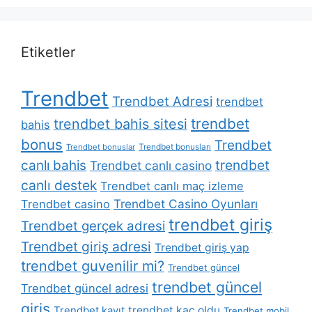
Etiketler
Trendbet
Trendbet Adresi
trendbet
trendbet
trendbet bahis sitesi
bahis
bonus
Trendbet
Trendbet bonuslar
Trendbet bonusları
trendbet
canlı bahis
Trendbet canlı casino
canlı destek
Trendbet canlı maç izleme
Trendbet Casino Oyunları
Trendbet casino
trendbet giriş
Trendbet gerçek adresi
Trendbet giriş adresi
Trendbet giriş yap
trendbet guvenilir mi?
Trendbet güncel
trendbet güncel
Trendbet güncel adresi
giriş
Trendbet kayıt
trendbet kaç oldu
Trendbet mobil