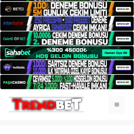
İçeriğe
atla
Menü