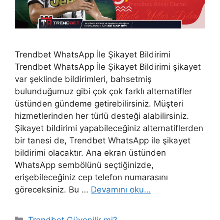
Trendbet WhatsApp İle Şikayet Bildirimi
Trendbet WhatsApp İle Şikayet Bildirimi şikayet
var şeklinde bildirimleri, bahsetmiş
bulunduğumuz gibi çok çok farklı alternatifler
üstünden gündeme getirebilirsiniz. Müşteri
hizmetlerinden her türlü desteği alabilirsiniz.
Şikayet bildirimi yapabileceğiniz alternatiflerden
bir tanesi de, Trendbet WhatsApp ile şikayet
bildirimi olacaktır. Ana ekran üstünden
WhatsApp sembölünü seçtiğinizde,
erişebileceğiniz cep telefon numarasını
göreceksiniz. Bu …
Devamını oku…
Kategoriler