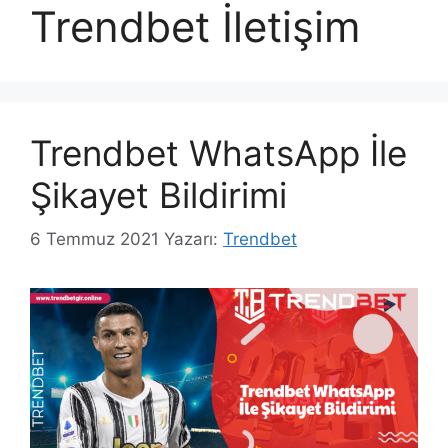
Trendbet İletişim
Trendbet WhatsApp İle
Şikayet Bildirimi
6 Temmuz 2021
Yazarı:
Trendbet