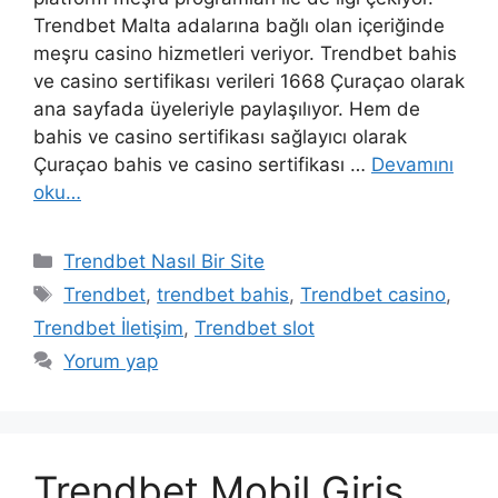
Trendbet Malta adalarına bağlı olan içeriğinde
meşru casino hizmetleri veriyor. Trendbet bahis
ve casino sertifikası verileri 1668 Çuraçao olarak
ana sayfada üyeleriyle paylaşılıyor. Hem de
bahis ve casino sertifikası sağlayıcı olarak
Çuraçao bahis ve casino sertifikası …
Devamını
oku…
Kategoriler
Trendbet Nasıl Bir Site
Etiketler
Trendbet
,
trendbet bahis
,
Trendbet casino
,
Trendbet İletişim
,
Trendbet slot
Yorum yap
Trendbet Mobil Giriş