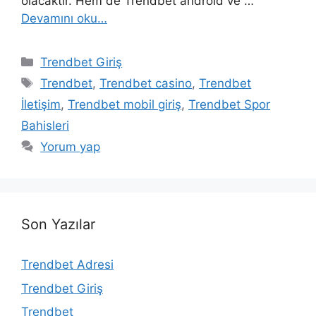
olacaktır. Hem de Trendbet android ve …
Devamını oku…
Kategoriler
Trendbet Giriş
Etiketler
Trendbet
,
Trendbet casino
,
Trendbet
İletişim
,
Trendbet mobil giriş
,
Trendbet Spor
Bahisleri
Yorum yap
Son Yazılar
Trendbet Adresi
Trendbet Giriş
Trendbet