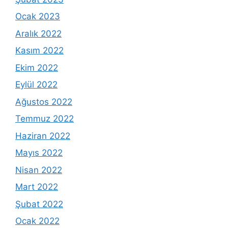
Ocak 2023
Aralık 2022
Kasım 2022
Ekim 2022
Eylül 2022
Ağustos 2022
Temmuz 2022
Haziran 2022
Mayıs 2022
Nisan 2022
Mart 2022
Şubat 2022
Ocak 2022