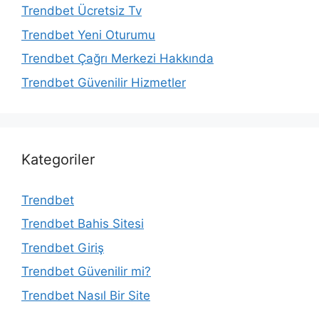
Trendbet Ücretsiz Tv
Trendbet Yeni Oturumu
Trendbet Çağrı Merkezi Hakkında
Trendbet Güvenilir Hizmetler
Kategoriler
Trendbet
Trendbet Bahis Sitesi
Trendbet Giriş
Trendbet Güvenilir mi?
Trendbet Nasıl Bir Site