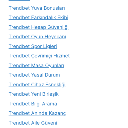
Trendbet Yuva Bonusları
Trendbet Farkındalık Ekibi
Trendbet Hesap Güvenliği
Trendbet Oyun Heyecanı
Trendbet Spor Ligleri
Trendbet Çevrimiçi Hizmet
Trendbet Masa Oyunları
Trendbet Yasal Durum
Trendbet Cihaz Esnekliği
Trendbet Yeni Birleşik
Trendbet Bilgi Arama
Trendbet Anında Kazanç
Trendbet Aile Güveni