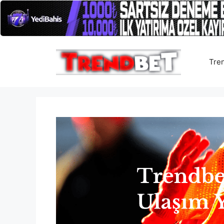
İçeriğe
atla
Tre