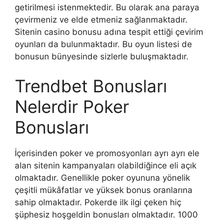
getirilmesi istenmektedir. Bu olarak ana paraya
çevirmeniz ve elde etmeniz sağlanmaktadır.
Sitenin casino bonusu adına tespit ettiği çevirim
oyunları da bulunmaktadır. Bu oyun listesi de
bonusun bünyesinde sizlerle buluşmaktadır.
Trendbet Bonusları
Nelerdir Poker
Bonusları
İçerisinden poker ve promosyonları ayrı ayrı ele
alan sitenin kampanyaları olabildiğince eli açık
olmaktadır. Genellikle poker oyununa yönelik
çeşitli mükâfatlar ve yüksek bonus oranlarına
sahip olmaktadır. Pokerde ilk ilgi çeken hiç
şüphesiz hoşgeldin bonusları olmaktadır. 1000