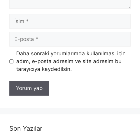
İsim
E-
posta
İnternet
Daha sonraki yorumlarımda kullanılması için
sitesi
adım, e-posta adresim ve site adresim bu
tarayıcıya kaydedilsin.
Son Yazılar