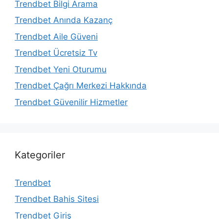
Trendbet Bilgi Arama
Trendbet Anında Kazanç
Trendbet Aile Güveni
Trendbet Ücretsiz Tv
Trendbet Yeni Oturumu
Trendbet Çağrı Merkezi Hakkında
Trendbet Güvenilir Hizmetler
Kategoriler
Trendbet
Trendbet Bahis Sitesi
Trendbet Giriş