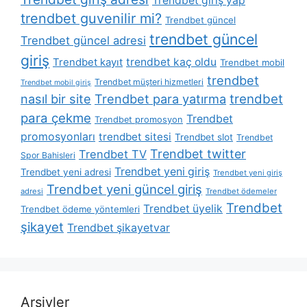
Trendbet giriş yap
trendbet guvenilir mi?
Trendbet güncel
trendbet güncel
Trendbet güncel adresi
giriş
Trendbet kayıt
trendbet kaç oldu
Trendbet mobil
trendbet
Trendbet müşteri hizmetleri
Trendbet mobil giriş
nasıl bir site
Trendbet para yatırma
trendbet
para çekme
Trendbet
Trendbet promosyon
promosyonları
trendbet sitesi
Trendbet slot
Trendbet
Trendbet twitter
Trendbet TV
Spor Bahisleri
Trendbet yeni giriş
Trendbet yeni adresi
Trendbet yeni giriş
Trendbet yeni güncel giriş
adresi
Trendbet ödemeler
Trendbet
Trendbet üyelik
Trendbet ödeme yöntemleri
şikayet
Trendbet şikayetvar
Arşivler