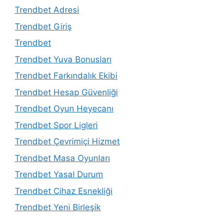
Trendbet Adresi
Trendbet Giriş
Trendbet
Trendbet Yuva Bonusları
Trendbet Farkındalık Ekibi
Trendbet Hesap Güvenliği
Trendbet Oyun Heyecanı
Trendbet Spor Ligleri
Trendbet Çevrimiçi Hizmet
Trendbet Masa Oyunları
Trendbet Yasal Durum
Trendbet Cihaz Esnekliği
Trendbet Yeni Birleşik