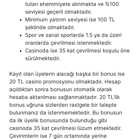
tutarı ehemmiyete alınmakta ve %100
seviyesi geçerli olmaktadır.
Minimum yatırım seviyesi ise 100 TL
şeklinde olmaktadır.
Spor ve sanal sporlarda 1.5 ya da üzeri
oranlarda çevrilmesi istenmektedir.
Casinoda ise 35 kat çevrilmesi koşulu öne
sürülmektedir.
Kayıt olan üyelerin alacağı başka bir bonus ise
20 TL casino promosyonu olmaktadır. Hesap
açıldıktan sonra bonusun otomatik olarak
hesaba aktarılması sağlanmaktadır. 20 TL’lik
bonus uğruna sizlerden rastgele bir talepte
bulunmanız da istenmemektedir. Bu bonusun
da ilk üyelik bonusunda bulunduğu gibi
casinoda 35 kat çevrilmesi lüzum etmektedir.
Çevirimlerin ise 7 gün ortamında yerine