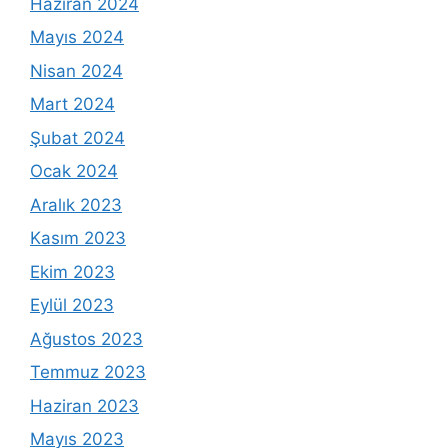
Haziran 2024
Mayıs 2024
Nisan 2024
Mart 2024
Şubat 2024
Ocak 2024
Aralık 2023
Kasım 2023
Ekim 2023
Eylül 2023
Ağustos 2023
Temmuz 2023
Haziran 2023
Mayıs 2023