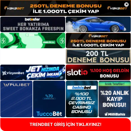
×
TRENDBET GİRİŞ İÇİN TIKLAYINIZ!