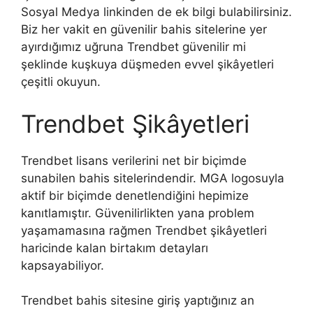
Sosyal Medya linkinden de ek bilgi bulabilirsiniz.
Biz her vakit en güvenilir bahis sitelerine yer
ayırdığımız uğruna Trendbet güvenilir mi
şeklinde kuşkuya düşmeden evvel şikâyetleri
çeşitli okuyun.
Trendbet Şikâyetleri
Trendbet lisans verilerini net bir biçimde
sunabilen bahis sitelerindendir. MGA logosuyla
aktif bir biçimde denetlendiğini hepimize
kanıtlamıştır. Güvenilirlikten yana problem
yaşamamasına rağmen Trendbet şikâyetleri
haricinde kalan birtakım detayları
kapsayabiliyor.
Trendbet bahis sitesine giriş yaptığınız an