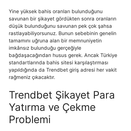
Yine yüksek bahis oranları bulunduğunu
savunan bir şikayet gördükten sonra oranların
düşük bulunduğunu savunan pek çok şahsa
rastlayabiliyorsunuz. Bunun sebebinin genelin
tamamını uğruna alan bir memnuniyetin
imkânsız bulunduğu gerçeğiyle
bağdaşacağından husus gerek. Ancak Türkiye
standartlarında bahis sitesi karşılaştırması
yapıldığında da Trendbet giriş adresi her vakit
rağmeniz çıkacaktır.
Trendbet Şikayet Para
Yatırma ve Çekme
Problemi