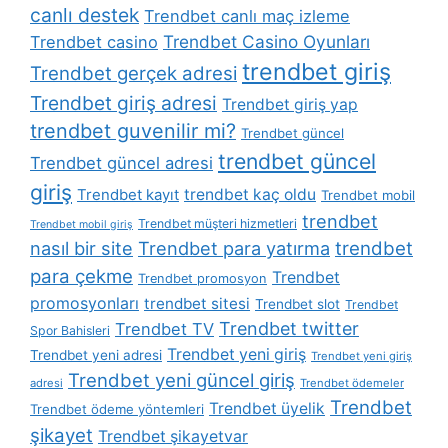
canlı destek
Trendbet canlı maç izleme
Trendbet Casino Oyunları
Trendbet casino
trendbet giriş
Trendbet gerçek adresi
Trendbet giriş adresi
Trendbet giriş yap
trendbet guvenilir mi?
Trendbet güncel
trendbet güncel
Trendbet güncel adresi
giriş
Trendbet kayıt
trendbet kaç oldu
Trendbet mobil
trendbet
Trendbet müşteri hizmetleri
Trendbet mobil giriş
nasıl bir site
Trendbet para yatırma
trendbet
para çekme
Trendbet
Trendbet promosyon
promosyonları
trendbet sitesi
Trendbet slot
Trendbet
Trendbet twitter
Trendbet TV
Spor Bahisleri
Trendbet yeni giriş
Trendbet yeni adresi
Trendbet yeni giriş
Trendbet yeni güncel giriş
adresi
Trendbet ödemeler
Trendbet
Trendbet üyelik
Trendbet ödeme yöntemleri
şikayet
Trendbet şikayetvar