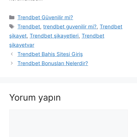
Kategoriler
Trendbet Güvenilir mi?
Etiketler
Trendbet
,
trendbet guvenilir mi?
,
Trendbet
şikayet
,
Trendbet şikayetleri
,
Trendbet
şikayetvar
Trendbet Bahis Sitesi Giriş
Trendbet Bonusları Nelerdir?
Yorum yapın
Yorum