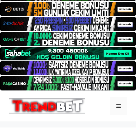
İçeriğe
atla
Menü