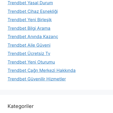
Trendbet Yasal Durum
Trendbet Cihaz Esnekliği
Trendbet Yeni Birleşik
Trendbet Bilgi Arama
Trendbet Anında Kazanç
Trendbet Aile Güveni
Trendbet Ücretsiz Tv
Trendbet Yeni Oturumu
Trendbet Çağrı Merkezi Hakkında
Trendbet Güvenilir Hizmetler
Kategoriler