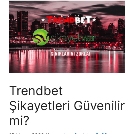
Trendbet
Şikayetleri Güvenilir
mi?