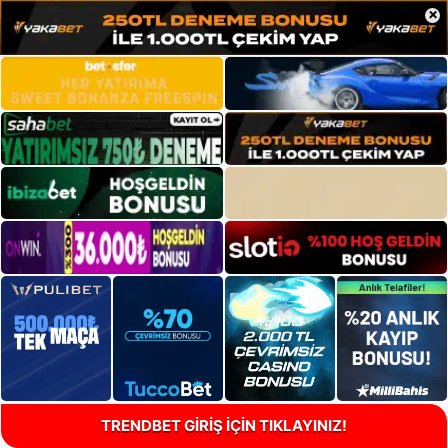
×
TRENDBET GİRİŞ İÇİN TIKLAYINIZ!