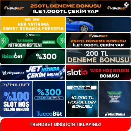
×
TRENDBET GİRİŞ İÇİN TIKLAYINIZ!