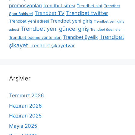
promosyonları
trendbet sitesi
Trendbet slot
Trendbet
Trendbet twitter
Trendbet TV
Spor Bahisleri
Trendbet yeni giriş
Trendbet yeni adresi
Trendbet yeni giriş
Trendbet yeni güncel giriş
adresi
Trendbet ödemeler
Trendbet
Trendbet üyelik
Trendbet ödeme yöntemleri
şikayet
Trendbet şikayetvar
Arşivler
Temmuz 2026
Haziran 2026
Haziran 2025
Mayıs 2025