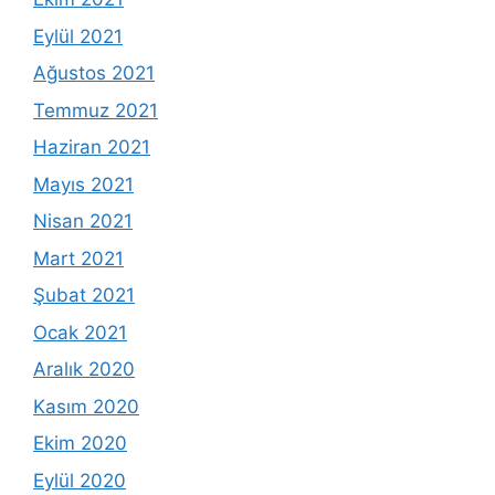
Eylül 2021
Ağustos 2021
Temmuz 2021
Haziran 2021
Mayıs 2021
Nisan 2021
Mart 2021
Şubat 2021
Ocak 2021
Aralık 2020
Kasım 2020
Ekim 2020
Eylül 2020