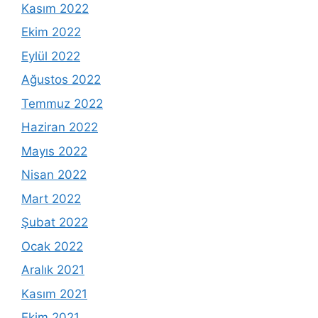
Kasım 2022
Ekim 2022
Eylül 2022
Ağustos 2022
Temmuz 2022
Haziran 2022
Mayıs 2022
Nisan 2022
Mart 2022
Şubat 2022
Ocak 2022
Aralık 2021
Kasım 2021
Ekim 2021