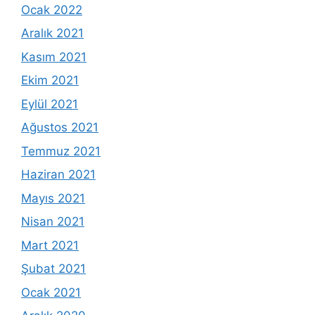
Ocak 2022
Aralık 2021
Kasım 2021
Ekim 2021
Eylül 2021
Ağustos 2021
Temmuz 2021
Haziran 2021
Mayıs 2021
Nisan 2021
Mart 2021
Şubat 2021
Ocak 2021