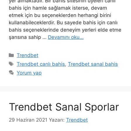
yer almaktadır. Bir bahis sitesinin üyeleri canlı
bahis için hamle sağlamak isterse, devam
etmek için bu seçeneklerden herhangi birini
kullanabileceklerdir. Bu sayede bahis için canlı
bahis seçeneklerinde deneyim yerleri elde etme
şansına sahip …
Devamını oku…
Kategoriler
Trendbet
Etiketler
Trendbet canlı bahis
,
Trendbet sanal bahis
Yorum yap
Trendbet Sanal Sporlar
29 Haziran 2021
Yazarı:
Trendbet