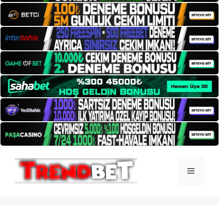
İçeriğe
atla
Menü