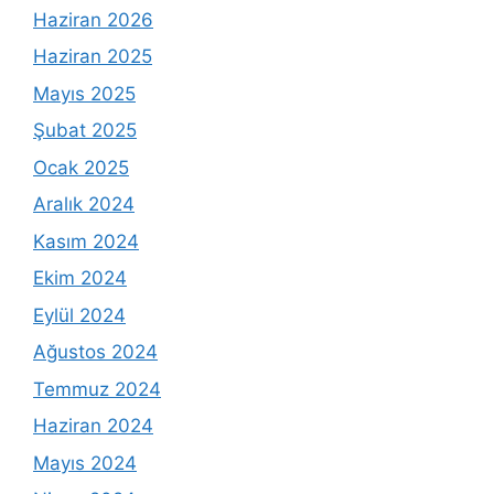
Haziran 2026
Haziran 2025
Mayıs 2025
Şubat 2025
Ocak 2025
Aralık 2024
Kasım 2024
Ekim 2024
Eylül 2024
Ağustos 2024
Temmuz 2024
Haziran 2024
Mayıs 2024