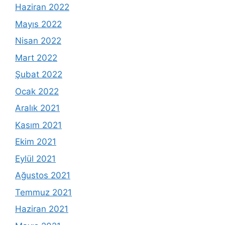
Haziran 2022
Mayıs 2022
Nisan 2022
Mart 2022
Şubat 2022
Ocak 2022
Aralık 2021
Kasım 2021
Ekim 2021
Eylül 2021
Ağustos 2021
Temmuz 2021
Haziran 2021