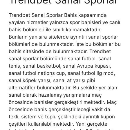
Trendbet Sanal Sporlar Bahis kapsamında
yayılan hizmetler yalnızca spor bahisleri ve canlı
bahis bölümleri ile sınırlı kalmamaktadır.
Bunların yanısıra sitelerde ayrıntılı sanal sporlar
bölümleri de bulunmaktadır. İşte bu bölümler bu
bahis sitesinde de bulunmaktadır. Trendbet
sanal sporlar bölümünde sanal futbol, sanal
tenis, sanal basketbol, sanal Avrupa kupası,
sanal futbol nations cup, sanal futbol lig mod,
sanal köpek yarışı, sanal at yarışı gibi
alternatifler bulunmaktadır. Bu şekilde yer alan
sanal olarak hazırlamış yarışmalara maç
öncesinde bahisler gerçekleştirilmektedir. Maç
öncesinde bahis gerçekleştirileceği vakit da
tekli, sistem ve toplu şeklindeki ayrıntılı kupon
çeşitleri kullanılabilmektedir. Yani gerçekte