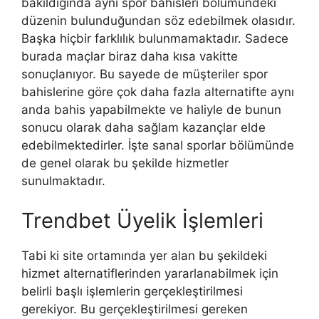
bakıldığında aynı spor bahisleri bölümündeki
düzenin bulunduğundan söz edebilmek olasıdır.
Başka hiçbir farklılık bulunmamaktadır. Sadece
burada maçlar biraz daha kısa vakitte
sonuçlanıyor. Bu sayede de müşteriler spor
bahislerine göre çok daha fazla alternatifte aynı
anda bahis yapabilmekte ve haliyle de bunun
sonucu olarak daha sağlam kazançlar elde
edebilmektedirler. İşte sanal sporlar bölümünde
de genel olarak bu şekilde hizmetler
sunulmaktadır.
Trendbet Üyelik İşlemleri
Tabi ki site ortamında yer alan bu şekildeki
hizmet alternatiflerinden yararlanabilmek için
belirli başlı işlemlerin gerçekleştirilmesi
gerekiyor. Bu gerçekleştirilmesi gereken