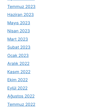
Temmuz 2023
Haziran 2023
Mayıs 2023
Nisan 2023
Mart 2023
Şubat 2023
Ocak 2023
Aralık 2022
Kasım 2022
Ekim 2022
Eylül 2022
Ağustos 2022
Temmuz 2022