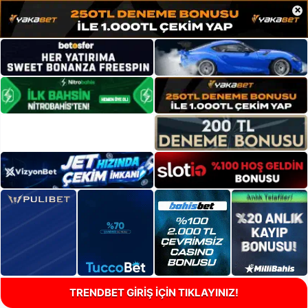
×
TRENDBET GİRİŞ İÇİN TIKLAYINIZ!