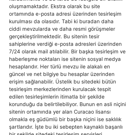
oluşmamaktadır. Ekstra olarak bu site
ortamında e-posta adresi üzerinden tesirleşim
kurulması da olasıdır. Tabi ki buradan daha
ciddi mevzularda ve daha resmi görüşmeler
gerçekleştirilmektedir. Bu sitenin tesir
sahiplerine verdiği e-posta adresleri üzerinden
7/24 olarak mail atılabilir. Bir başka tesirleşim ve
haberleşme noktaları ise sitenin sosyal medya
hesaplarıdır. Her türlü mevzu ile alakalı en
güncel ve net bilgiye bu hesaplar üzerinden
erişim sağlanabilir. Üstelik bu sitedeki bütün
tesirleşim merkezlerinden kurulacak tespit
edilen tesirleşimlerin itimatla bir şekilde
korunduğu da belirtilebiliyor. Bunun en asli niçini
sitenin ortamında yer alan Curacao lisansı
olmakla eş güdümlü bir başka niçini ise saklılık
şartlarıdır. İşte bu iki sebepten kaynaklı başarılı
bir şekilde sitedeki tesirleşim servisleri