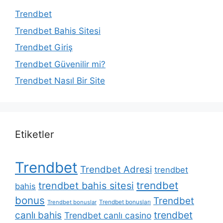
Trendbet
Trendbet Bahis Sitesi
Trendbet Giriş
Trendbet Güvenilir mi?
Trendbet Nasıl Bir Site
Etiketler
Trendbet
Trendbet Adresi
trendbet
trendbet
trendbet bahis sitesi
bahis
bonus
Trendbet
Trendbet bonuslar
Trendbet bonusları
trendbet
canlı bahis
Trendbet canlı casino