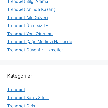
Trendbet Bilgi Arama
Trendbet Anında Kazanç
Trendbet Aile Güveni
Trendbet Ücretsiz Tv
Trendbet Yeni Oturumu
Trendbet Çağrı Merkezi Hakkında
Trendbet Güvenilir Hizmetler
Kategoriler
Trendbet
Trendbet Bahis Sitesi
Trendbet Giriş