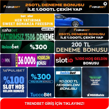
×
TRENDBET GİRİŞ İÇİN TIKLAYINIZ!