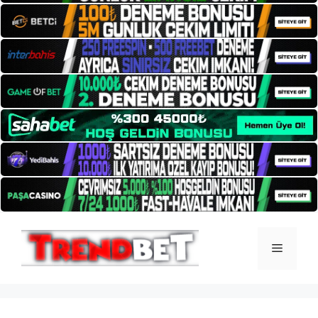
İçeriğe
atla
Menü