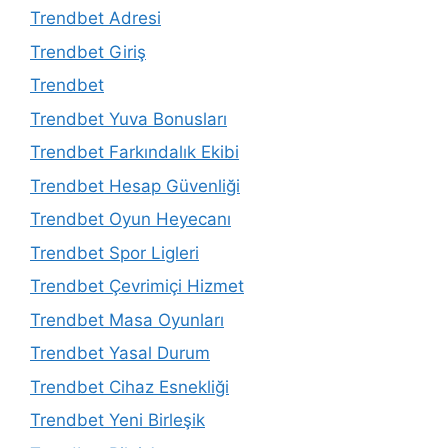
Trendbet Adresi
Trendbet Giriş
Trendbet
Trendbet Yuva Bonusları
Trendbet Farkındalık Ekibi
Trendbet Hesap Güvenliği
Trendbet Oyun Heyecanı
Trendbet Spor Ligleri
Trendbet Çevrimiçi Hizmet
Trendbet Masa Oyunları
Trendbet Yasal Durum
Trendbet Cihaz Esnekliği
Trendbet Yeni Birleşik