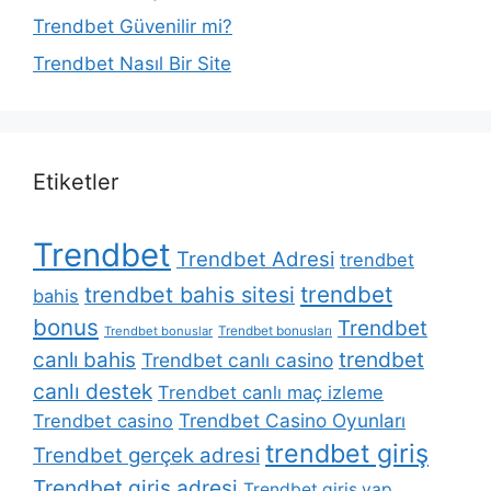
Trendbet Güvenilir mi?
Trendbet Nasıl Bir Site
Etiketler
Trendbet
Trendbet Adresi
trendbet
trendbet
trendbet bahis sitesi
bahis
bonus
Trendbet
Trendbet bonuslar
Trendbet bonusları
trendbet
canlı bahis
Trendbet canlı casino
canlı destek
Trendbet canlı maç izleme
Trendbet Casino Oyunları
Trendbet casino
trendbet giriş
Trendbet gerçek adresi
Trendbet giriş adresi
Trendbet giriş yap