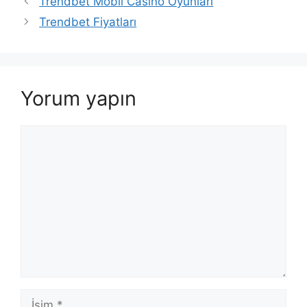
Trendbet Mobil Casino Oyunları
Trendbet Fiyatları
Yorum yapın
Yorum
İsim