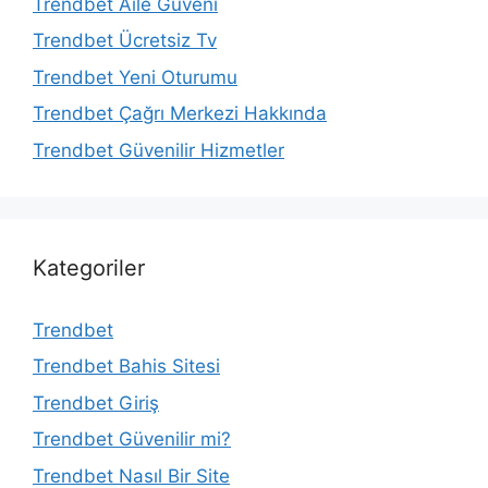
Trendbet Aile Güveni
Trendbet Ücretsiz Tv
Trendbet Yeni Oturumu
Trendbet Çağrı Merkezi Hakkında
Trendbet Güvenilir Hizmetler
Kategoriler
Trendbet
Trendbet Bahis Sitesi
Trendbet Giriş
Trendbet Güvenilir mi?
Trendbet Nasıl Bir Site