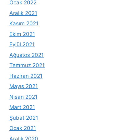
Ocak 2022
Aralık 2021
Kasım 2021
Ekim 2021
Eylül 2021
Ağustos 2021
Temmuz 2021
Haziran 2021
Mayıs 2021
Nisan 2021
Mart 2021
Şubat 2021
Ocak 2021
Aralık 2020