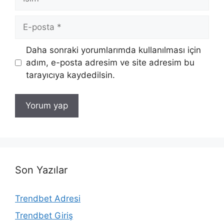
E-
posta
İnternet
Daha sonraki yorumlarımda kullanılması için
sitesi
adım, e-posta adresim ve site adresim bu
tarayıcıya kaydedilsin.
Son Yazılar
Trendbet Adresi
Trendbet Giriş