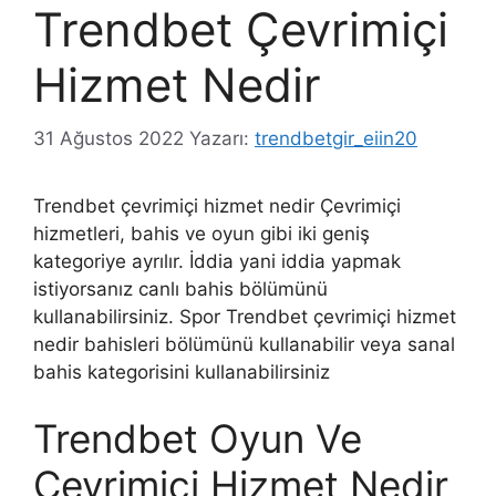
Trendbet Çevrimiçi
Hizmet Nedir
31 Ağustos 2022
Yazarı:
trendbetgir_eiin20
Trendbet çevrimiçi hizmet nedir Çevrimiçi
hizmetleri, bahis ve oyun gibi iki geniş
kategoriye ayrılır. İddia yani iddia yapmak
istiyorsanız canlı bahis bölümünü
kullanabilirsiniz. Spor Trendbet çevrimiçi hizmet
nedir bahisleri bölümünü kullanabilir veya sanal
bahis kategorisini kullanabilirsiniz
Trendbet Oyun Ve
Çevrimiçi Hizmet Nedir