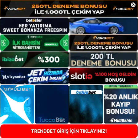
×
TRENDBET GİRİŞ İÇİN TIKLAYINIZ!