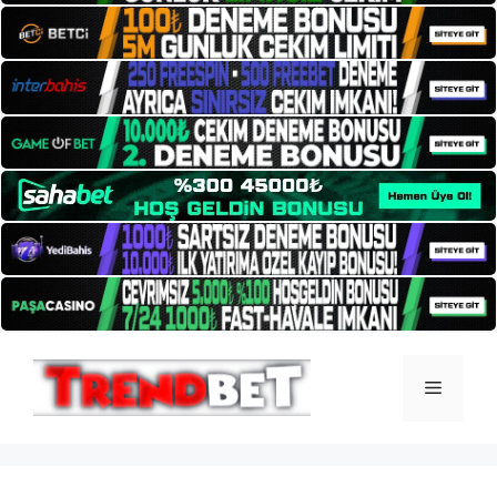
İçeriğe
atla
Menü