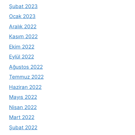
Şubat 2023
Ocak 2023
Aralık 2022
Kasım 2022
Ekim 2022
Eylül 2022
Ağustos 2022
Temmuz 2022
Haziran 2022
Mayıs 2022
Nisan 2022
Mart 2022
Şubat 2022