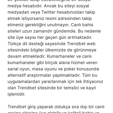
medya hesabıdır. Ancak bu siteyi sosyal
medyadan veya Twitter hesabınızdan takip
etmek istiyorsanız resmi adresinden takip
etmeniz gerektiğini unutmayın. Canlı bahis
siteleri uzun zamandır gündemde. Bu nedenle
site üye sayısı her geçen gün artmaktadır.
Türkçe dil desteği sayesinde Trendbet web
sitesindeki bilgiler ülkemizde de görünmeye
devam etmektedir. Kumarhaneler ve canlı
kumarhaneler gibi birçok alana hizmet veren
sanal oyun, masa oyunu ve poker konusunda
alternatif araştırmalar yapılmaktadır. Tüm bu
uygulamalardan yararlanmak için tek ihtiyacınız
olan Trendbet sitesinde bir temsilci ve kayıt
işlemidir.
Trendbet giriş yaparak oldukça sıra dışı bir canlı