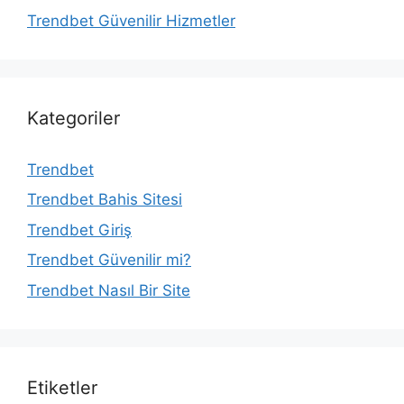
Trendbet Güvenilir Hizmetler
Kategoriler
Trendbet
Trendbet Bahis Sitesi
Trendbet Giriş
Trendbet Güvenilir mi?
Trendbet Nasıl Bir Site
Etiketler