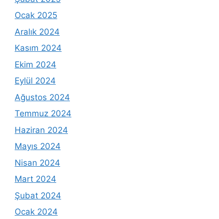
Ocak 2025
Aralık 2024
Kasım 2024
Ekim 2024
Eylül 2024
Ağustos 2024
Temmuz 2024
Haziran 2024
Mayıs 2024
Nisan 2024
Mart 2024
Şubat 2024
Ocak 2024