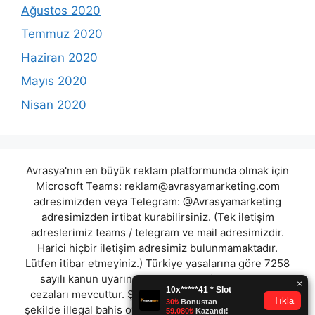
Ağustos 2020
Temmuz 2020
Haziran 2020
Mayıs 2020
Nisan 2020
Avrasya'nın en büyük reklam platformunda olmak için
Microsoft Teams:
reklam@avrasyamarketing.com
adresimizden veya Telegram: @Avrasyamarketing
adresimizden irtibat kurabilirsiniz. (Tek iletişim
adreslerimiz teams / telegram ve mail adresimizdir.
Harici hiçbir iletişim adresimiz bulunmamaktadır.
Lütfen itibar etmeyiniz.) Türkiye yasalarına göre 7258
sayılı kanun uyarınca yasa dışı bahis oynamanın
cezaları mevcuttur. Şu an bulunduğunuz site hiç bir
şekilde illegal bahis oyunları oynatmıyor ve oynamaya