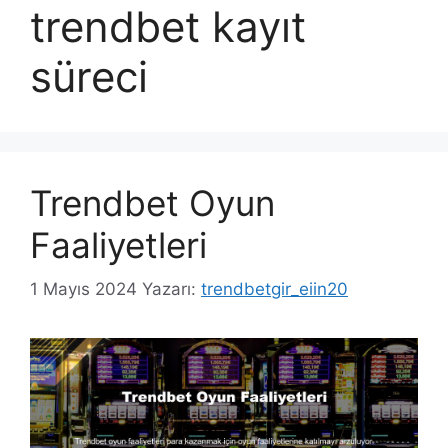
trendbet kayıt
süreci
Trendbet Oyun
Faaliyetleri
1 Mayıs 2024
Yazarı:
trendbetgir_eiin20