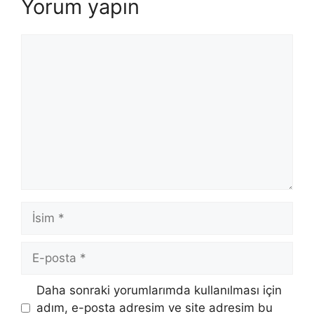
Yorum yapın
Yorum
İsim
E-
posta
İnternet
Daha sonraki yorumlarımda kullanılması için
sitesi
adım, e-posta adresim ve site adresim bu