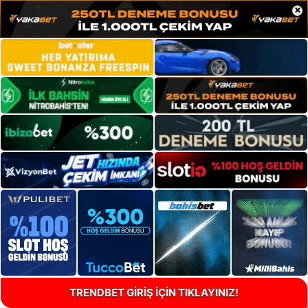
×
TRENDBET GİRİŞ İÇİN TIKLAYINIZ!