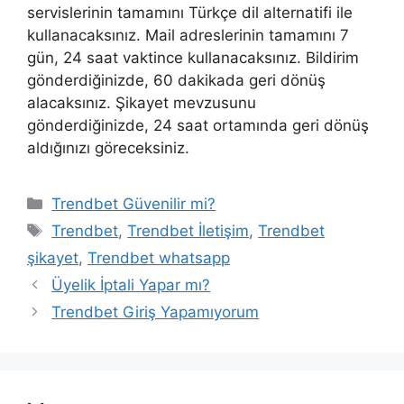
servislerinin tamamını Türkçe dil alternatifi ile
kullanacaksınız. Mail adreslerinin tamamını 7
gün, 24 saat vaktince kullanacaksınız. Bildirim
gönderdiğinizde, 60 dakikada geri dönüş
alacaksınız. Şikayet mevzusunu
gönderdiğinizde, 24 saat ortamında geri dönüş
aldığınızı göreceksiniz.
Kategoriler
Trendbet Güvenilir mi?
Etiketler
Trendbet
,
Trendbet İletişim
,
Trendbet
şikayet
,
Trendbet whatsapp
Üyelik İptali Yapar mı?
Trendbet Giriş Yapamıyorum