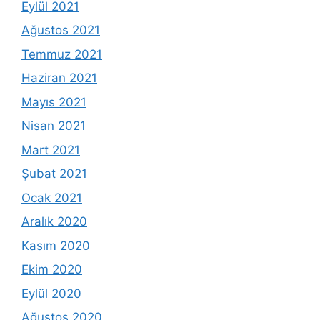
Eylül 2021
Ağustos 2021
Temmuz 2021
Haziran 2021
Mayıs 2021
Nisan 2021
Mart 2021
Şubat 2021
Ocak 2021
Aralık 2020
Kasım 2020
Ekim 2020
Eylül 2020
Ağustos 2020