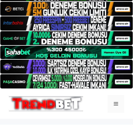
İçeriğe
atla
Menü