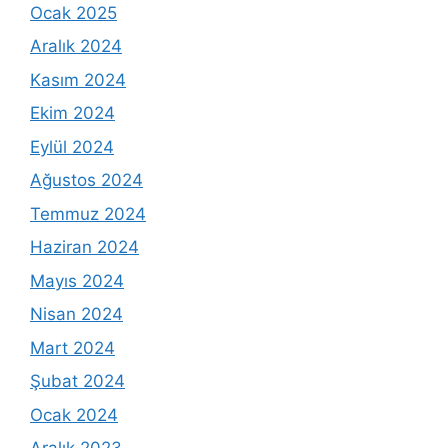
Ocak 2025
Aralık 2024
Kasım 2024
Ekim 2024
Eylül 2024
Ağustos 2024
Temmuz 2024
Haziran 2024
Mayıs 2024
Nisan 2024
Mart 2024
Şubat 2024
Ocak 2024