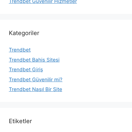
Trendbet Güvenilir Hizmetler
Kategoriler
Trendbet
Trendbet Bahis Sitesi
Trendbet Giriş
Trendbet Güvenilir mi?
Trendbet Nasıl Bir Site
Etiketler