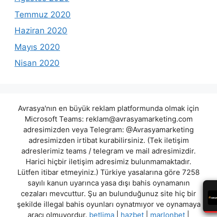
Temmuz 2020
Haziran 2020
Mayıs 2020
Nisan 2020
Avrasya'nın en büyük reklam platformunda olmak için
Microsoft Teams:
reklam@avrasyamarketing.com
adresimizden veya Telegram: @Avrasyamarketing
adresimizden irtibat kurabilirsiniz. (Tek iletişim
adreslerimiz teams / telegram ve mail adresimizdir.
Harici hiçbir iletişim adresimiz bulunmamaktadır.
Lütfen itibar etmeyiniz.) Türkiye yasalarına göre 7258
sayılı kanun uyarınca yasa dışı bahis oynamanın
cezaları mevcuttur. Şu an bulunduğunuz site hiç bir
şekilde illegal bahis oyunları oynatmıyor ve oynamaya
aracı olmuyordur.
betlima
|
hazbet
|
marlonbet
|