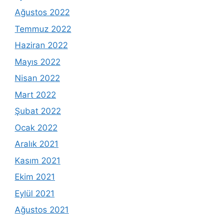
Ağustos 2022
Temmuz 2022
Haziran 2022
Mayıs 2022
Nisan 2022
Mart 2022
Şubat 2022
Ocak 2022
Aralık 2021
Kasım 2021
Ekim 2021
Eylül 2021
Ağustos 2021