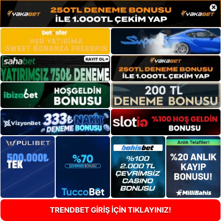
×
TRENDBET GİRİŞ İÇİN TIKLAYINIZ!