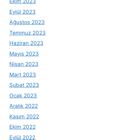
Ekim 2023
Eylül 2023
Ağustos 2023
Temmuz 2023
Haziran 2023
Mayıs 2023
Nisan 2023
Mart 2023
Şubat 2023
Ocak 2023
Aralık 2022
Kasım 2022
Ekim 2022
Eylül 2022