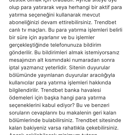
olup para yatırarak veya herhangi bir aktif para
yatırma seçeneğini kullanarak mevcut
aboneliğinizi devam ettirebilirsiniz. Trendbet
canlı tv maçları. Bu para yatırma işlemleri belirli
bir süre için ayarlanır ve bu işlemler
gerçekleştiğinde telefonunuza bildirim
gönderilir. Bu bildirimleri almak istemiyorsanız
mesajınızın alt kısmındaki numaradan sonra
iptal yazmanız yeterlidir. Sitenin duyurular
bölümünde yayınlanan duyurular aracılığıyla
kullanıcılar para yatırma işlemleri hakkında
bilgilendirilir. Trendbet banka havalesi
ödemeleri için başka hangi para yatırma
seçeneklerini kabul ediyor? Bu ve benzeri
soruların cevaplarını bu makalenin geri kalan
bölümlerinde bulabilirsiniz. Trendbet sitesinde
kalan bakiyeniz varsa rahatlıkla çekebilirsiniz.