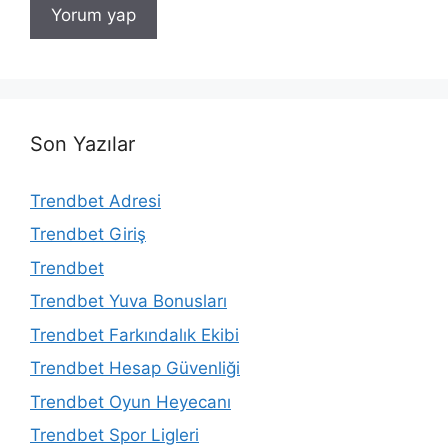
Son Yazılar
Trendbet Adresi
Trendbet Giriş
Trendbet
Trendbet Yuva Bonusları
Trendbet Farkındalık Ekibi
Trendbet Hesap Güvenliği
Trendbet Oyun Heyecanı
Trendbet Spor Ligleri