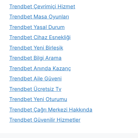
Trendbet Çevrimiçi Hizmet
Trendbet Masa Oyunları
Trendbet Yasal Durum
Trendbet Cihaz Esnekliği
Trendbet Yeni Birleşik
Trendbet Bilgi Arama
Trendbet Anında Kazanç
Trendbet Aile Güveni
Trendbet Ücretsiz Tv
Trendbet Yeni Oturumu
Trendbet Çağrı Merkezi Hakkında
Trendbet Güvenilir Hizmetler