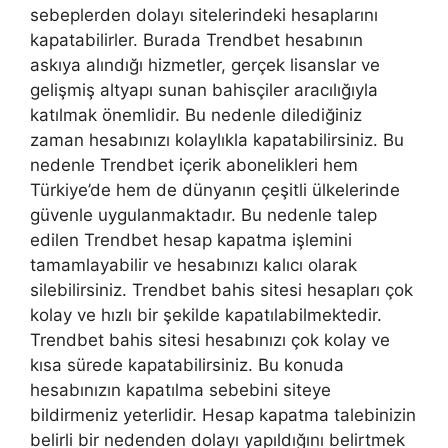
sebeplerden dolayı sitelerindeki hesaplarını
kapatabilirler. Burada Trendbet hesabının
askıya alındığı hizmetler, gerçek lisanslar ve
gelişmiş altyapı sunan bahisçiler aracılığıyla
katılmak önemlidir. Bu nedenle dilediğiniz
zaman hesabınızı kolaylıkla kapatabilirsiniz. Bu
nedenle Trendbet içerik abonelikleri hem
Türkiye’de hem de dünyanın çeşitli ülkelerinde
güvenle uygulanmaktadır. Bu nedenle talep
edilen Trendbet hesap kapatma işlemini
tamamlayabilir ve hesabınızı kalıcı olarak
silebilirsiniz. Trendbet bahis sitesi hesapları çok
kolay ve hızlı bir şekilde kapatılabilmektedir.
Trendbet bahis sitesi hesabınızı çok kolay ve
kısa sürede kapatabilirsiniz. Bu konuda
hesabınızın kapatılma sebebini siteye
bildirmeniz yeterlidir. Hesap kapatma talebinizin
belirli bir nedenden dolayı yapıldığını belirtmek