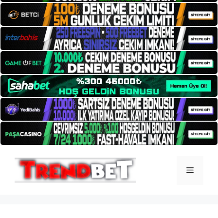
İçeriğe
atla
Menü