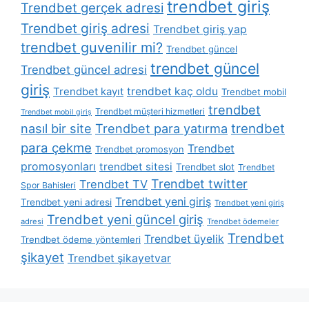
trendbet giriş
Trendbet gerçek adresi
Trendbet giriş adresi
Trendbet giriş yap
trendbet guvenilir mi?
Trendbet güncel
trendbet güncel
Trendbet güncel adresi
giriş
Trendbet kayıt
trendbet kaç oldu
Trendbet mobil
trendbet
Trendbet müşteri hizmetleri
Trendbet mobil giriş
nasıl bir site
Trendbet para yatırma
trendbet
para çekme
Trendbet
Trendbet promosyon
promosyonları
trendbet sitesi
Trendbet slot
Trendbet
Trendbet twitter
Trendbet TV
Spor Bahisleri
Trendbet yeni giriş
Trendbet yeni adresi
Trendbet yeni giriş
Trendbet yeni güncel giriş
adresi
Trendbet ödemeler
Trendbet
Trendbet üyelik
Trendbet ödeme yöntemleri
şikayet
Trendbet şikayetvar