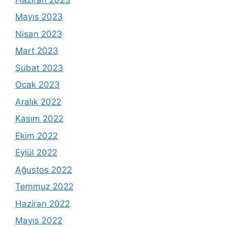
Mayıs 2023
Nisan 2023
Mart 2023
Şubat 2023
Ocak 2023
Aralık 2022
Kasım 2022
Ekim 2022
Eylül 2022
Ağustos 2022
Temmuz 2022
Haziran 2022
Mayıs 2022