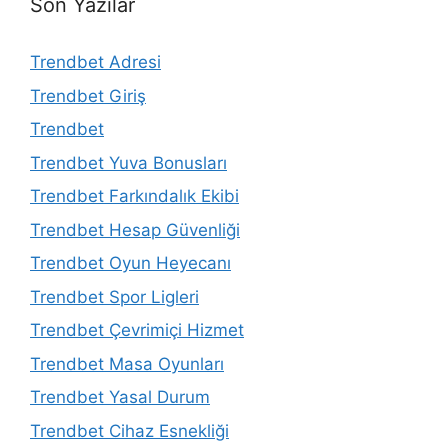
Son Yazılar
Trendbet Adresi
Trendbet Giriş
Trendbet
Trendbet Yuva Bonusları
Trendbet Farkındalık Ekibi
Trendbet Hesap Güvenliği
Trendbet Oyun Heyecanı
Trendbet Spor Ligleri
Trendbet Çevrimiçi Hizmet
Trendbet Masa Oyunları
Trendbet Yasal Durum
Trendbet Cihaz Esnekliği