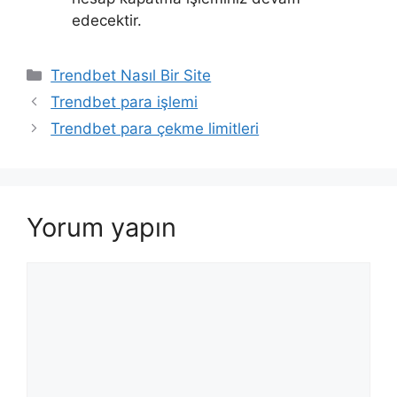
edecektir.
Kategoriler
Trendbet Nasıl Bir Site
Trendbet para işlemi
Trendbet para çekme limitleri
Yorum yapın
Yorum