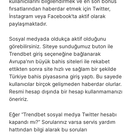
kullanıcılarını bilgilendirmek ve en son bonus
fırsatlarından haberdar etmek için Twitter,
İnstagram veya Facebook’ta aktif olarak
paylaşmaktadır.
Sosyal medyada oldukça aktif olduğunu
görebilirsiniz. Siteye sunduğumuz buton ile
Trendbet giriş seçeneğine bağlanarak
Avrupa’nın büyük bahis siteleri ile rekabet
ettikten sonra site hızlı ve sağlam bir şekilde
Türkiye bahis piyasasına giriş yaptı. Bu sayede
kullanıcılar birçok gelişmeden haberdar olurlar.
Resmi hesap dışında bir hesap kullanmamanızı
öneririz.
Eğer “Trendbet sosyal medya Twitter hesabı
kapandı mı?” Sorularınız varsa servis yardım
hattından bilgi alarak bu soruları