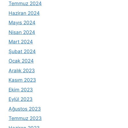
Temmuz 2024
Haziran 2024
Mayıs 2024
Nisan 2024
Mart 2024
Şubat 2024
Ocak 2024
Aralık 2023
Kasım 2023
Ekim 2023
Eylül 2023
Ağustos 2023
Temmuz 2023
Haziran 2023