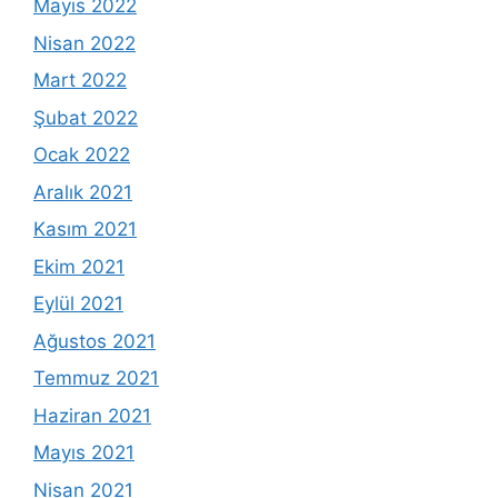
Mayıs 2022
Nisan 2022
Mart 2022
Şubat 2022
Ocak 2022
Aralık 2021
Kasım 2021
Ekim 2021
Eylül 2021
Ağustos 2021
Temmuz 2021
Haziran 2021
Mayıs 2021
Nisan 2021