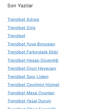
Son Yazılar
Trendbet Adresi
Trendbet Giriş
Trendbet
Trendbet Yuva Bonusları
Trendbet Farkındalık Ekibi
Trendbet Hesap Güvenliği
Trendbet Oyun Heyecanı
Trendbet Spor Ligleri
Trendbet Çevrimiçi Hizmet
Trendbet Masa Oyunları
Trendbet Yasal Durum