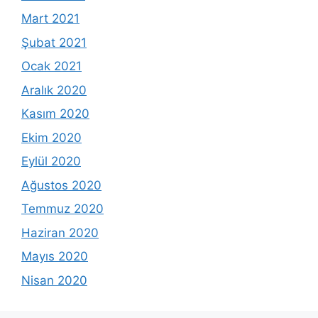
Mart 2021
Şubat 2021
Ocak 2021
Aralık 2020
Kasım 2020
Ekim 2020
Eylül 2020
Ağustos 2020
Temmuz 2020
Haziran 2020
Mayıs 2020
Nisan 2020