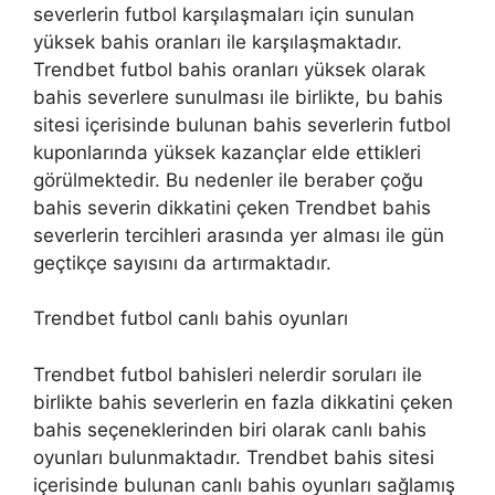
severlerin futbol karşılaşmaları için sunulan
yüksek bahis oranları ile karşılaşmaktadır.
Trendbet futbol bahis oranları yüksek olarak
bahis severlere sunulması ile birlikte, bu bahis
sitesi içerisinde bulunan bahis severlerin futbol
kuponlarında yüksek kazançlar elde ettikleri
görülmektedir. Bu nedenler ile beraber çoğu
bahis severin dikkatini çeken Trendbet bahis
severlerin tercihleri arasında yer alması ile gün
geçtikçe sayısını da artırmaktadır.
Trendbet futbol canlı bahis oyunları
Trendbet futbol bahisleri nelerdir soruları ile
birlikte bahis severlerin en fazla dikkatini çeken
bahis seçeneklerinden biri olarak canlı bahis
oyunları bulunmaktadır. Trendbet bahis sitesi
içerisinde bulunan canlı bahis oyunları sağlamış