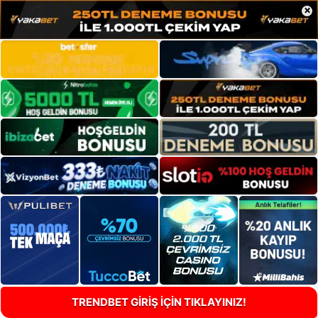
×
TRENDBET GİRİŞ İÇİN TIKLAYINIZ!