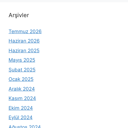
Arşivler
Temmuz 2026
Haziran 2026
Haziran 2025
Mayıs 2025
Şubat 2025
Ocak 2025
Aralık 2024
Kasım 2024
Ekim 2024
Eylül 2024
Ağustos 2024