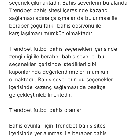
seçenek çıkmaktadır. Bahis severlerin bu alanda
Trendbet bahis sitesi içeresinde kazanç
sağlaması adına çalışmalar da bulunması ile
beraber çoğu farklı bahis opsiyonu ile
karşılaşılması mümkün olmaktadır.
Trendbet futbol bahis seçenekleri içerisinde
zenginliği ile beraber bahis severler bu
seçenekler içerisinde istedikleri gibi
kuponlarında değerlendirmeleri mümkün
olmaktadır. Bahis severlerin bu seçenekler
içerisinde kazanç sağlaması da basitçe
gerçekleştirilebilmektedir.
Trendbet futbol bahis oranları
Bahis oyunları için Trendbet bahis sitesi
içerisinde yer alınması ile beraber bahis