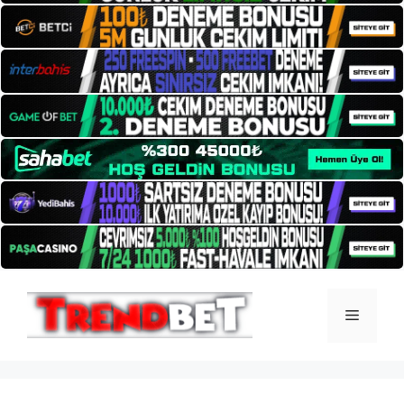
İçeriğe
atla
Menü