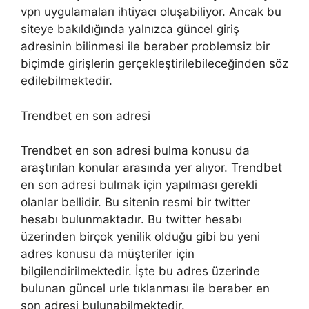
vpn uygulamaları ihtiyacı oluşabiliyor. Ancak bu
siteye bakıldığında yalnızca güncel giriş
adresinin bilinmesi ile beraber problemsiz bir
biçimde girişlerin gerçekleştirilebileceğinden söz
edilebilmektedir.
Trendbet en son adresi
Trendbet en son adresi bulma konusu da
araştırılan konular arasında yer alıyor. Trendbet
en son adresi bulmak için yapılması gerekli
olanlar bellidir. Bu sitenin resmi bir twitter
hesabı bulunmaktadır. Bu twitter hesabı
üzerinden birçok yenilik olduğu gibi bu yeni
adres konusu da müşteriler için
bilgilendirilmektedir. İşte bu adres üzerinde
bulunan güncel urle tıklanması ile beraber en
son adresi bulunabilmektedir.