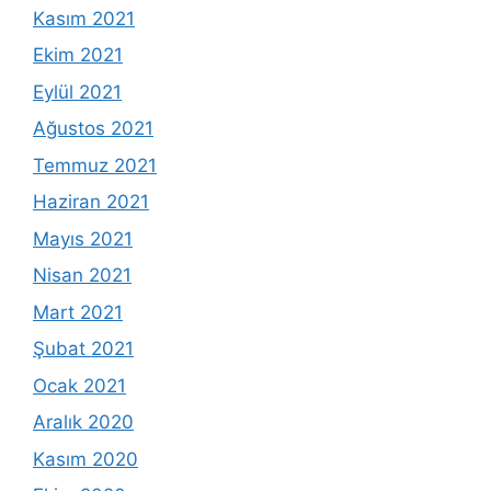
Kasım 2021
Ekim 2021
Eylül 2021
Ağustos 2021
Temmuz 2021
Haziran 2021
Mayıs 2021
Nisan 2021
Mart 2021
Şubat 2021
Ocak 2021
Aralık 2020
Kasım 2020