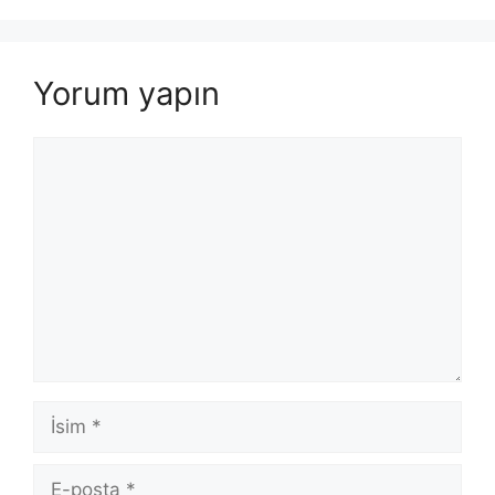
Yorum yapın
Yorum
İsim
E-