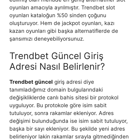
oyunları amacıyla ayrılmıştır. Trendbet slot
oyunları kataloğun %50 sinden çoğunu
oluşturuyor. Hem de jackpot oyunları, kazı
kazan oyunları gibi başka alternatiflerde de
şansımızı deneyebiliyorsunuz.
Trendbet Güncel Giriş
Adresi Nasıl Belirlenir?
Trendbet güncel
giriş adresi diye
tanımladığımız domain bulgularındaki
değişikliklerde canlı bahis sitesi bir protokol
uyguluyor. Bu protokole göre isim sabit
tutuluyor, sonra rakamlar ekleniyor. Adres
değişimi bulunduğunda ise isim sabit tutuluyor,
başka bir sayı ekleniyor. Bu şekilde yeni adres
belirleniyor lakin rakamlar sırayla gitmediğinden