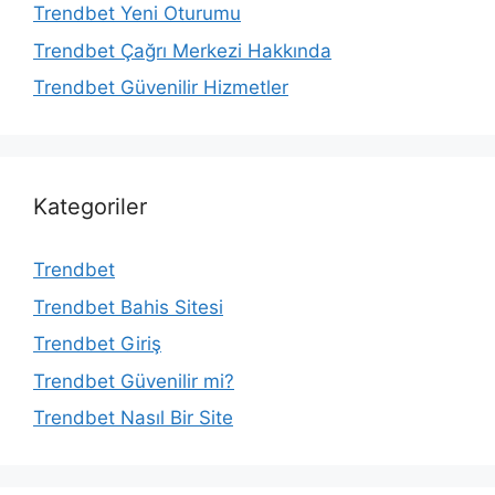
Trendbet Yeni Oturumu
Trendbet Çağrı Merkezi Hakkında
Trendbet Güvenilir Hizmetler
Kategoriler
Trendbet
Trendbet Bahis Sitesi
Trendbet Giriş
Trendbet Güvenilir mi?
Trendbet Nasıl Bir Site