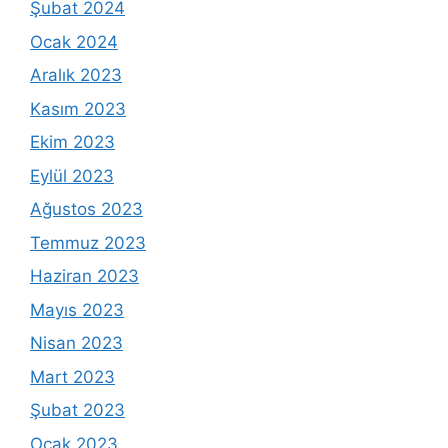
Şubat 2024
Ocak 2024
Aralık 2023
Kasım 2023
Ekim 2023
Eylül 2023
Ağustos 2023
Temmuz 2023
Haziran 2023
Mayıs 2023
Nisan 2023
Mart 2023
Şubat 2023
Ocak 2023