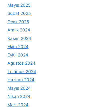
Mayıs 2025
Şubat 2025
Ocak 2025
Aralık 2024
Kasım 2024
Ekim 2024
Eylül 2024
Ağustos 2024
Temmuz 2024
Haziran 2024
Mayıs 2024
Nisan 2024
Mart 2024