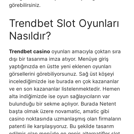
görebilirsiniz.
Trendbet Slot Oyunları
Nasıldır?
Trendbet casino
oyunları amacıyla çoktan sıra
dışı bir tasarıma imza atıyor. Menüye giriş
yaptığınızda en üstte yeni eklenen oyunları
görsellerini görebiliyorsunuz. Sağ üst köşeyi
incelediğimizde ise burada en çok kazananlar
ve en son kazananlar listelenmektedir. Hemen
alta indiğimizde ise oyun sağlayıcıların var
bulunduğu bir sekme açılıyor. Burada Netent
başta olmak üzere novamatic, amatic gibi
casino noktasında uzmanlaşmış olan firmaların
patenti ile karşılaşıyoruz. Bu şekilde tasarım
edilmiş olan menüde en geniş alternatifler slot