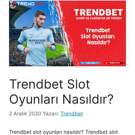
Trendbet Slot
Oyunları Nasıldır?
2 Aralık 2020
Yazarı:
Trendbet
Trendbet slot oyunları nasıldır? Trendbet slot