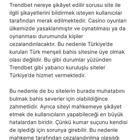
Trendbet nereye şikâyet edilir sorusu site ile
ilgili şikayetlerini bildirmek isteyen kullanıcılar
tarafından merak edilmektedir. Casino oyunları
ülkemizde yasaklanmıştır ve oynatılması ya da
oynanması durumunda kişiler
cezalandırılacaktır. Bu nedenle Türkiye’de
kurulan Türk menşeli bahis sitesine üye olmak
olası değildir. Bu gibi durumlar yüzünden
Trendbet gibi yabancı kuruluşlu siteler
Türkiye’de hizmet vermektedir.
Bu nedenle de bu sitelerin burada muhatabını
bulmak bahis severler için olabildiğince
zahmetlidir. Ayrıca siteyi mahkemeye şikâyet
etmek de kullanıcıların yapabileceği en büyük
hatalardan biridir. Çünkü kumar suçunu kendisi
de işlediği için sorunya girebilir. Bu nedenle
mahkeme tarafından cezalandırılma olasılığı