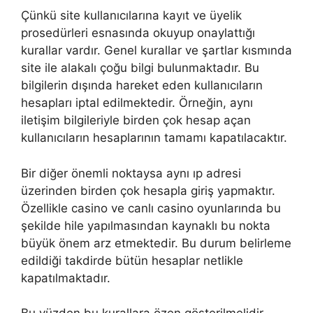
Çünkü site kullanıcılarına kayıt ve üyelik
prosedürleri esnasında okuyup onaylattığı
kurallar vardır. Genel kurallar ve şartlar kısmında
site ile alakalı çoğu bilgi bulunmaktadır. Bu
bilgilerin dışında hareket eden kullanıcıların
hesapları iptal edilmektedir. Örneğin, aynı
iletişim bilgileriyle birden çok hesap açan
kullanıcıların hesaplarının tamamı kapatılacaktır.
Bir diğer önemli noktaysa aynı ıp adresi
üzerinden birden çok hesapla giriş yapmaktır.
Özellikle casino ve canlı casino oyunlarında bu
şekilde hile yapılmasından kaynaklı bu nokta
büyük önem arz etmektedir. Bu durum belirleme
edildiği takdirde bütün hesaplar netlikle
kapatılmaktadır.