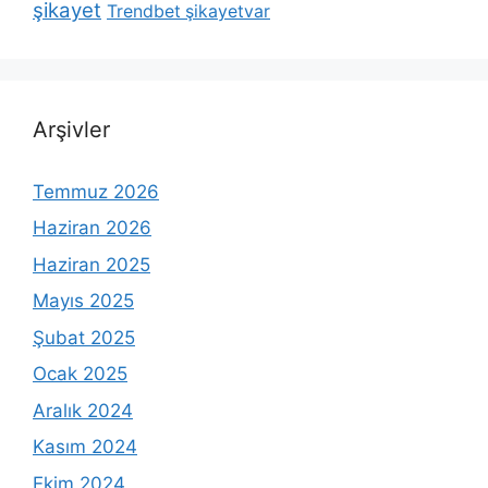
şikayet
Trendbet şikayetvar
Arşivler
Temmuz 2026
Haziran 2026
Haziran 2025
Mayıs 2025
Şubat 2025
Ocak 2025
Aralık 2024
Kasım 2024
Ekim 2024