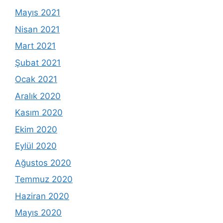
Mayıs 2021
Nisan 2021
Mart 2021
Şubat 2021
Ocak 2021
Aralık 2020
Kasım 2020
Ekim 2020
Eylül 2020
Ağustos 2020
Temmuz 2020
Haziran 2020
Mayıs 2020