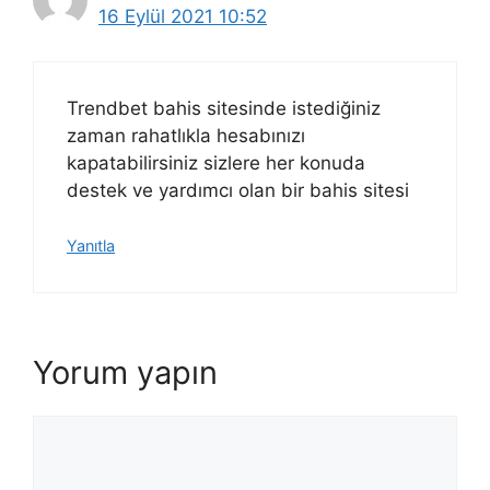
16 Eylül 2021 10:52
Trendbet bahis sitesinde istediğiniz
zaman rahatlıkla hesabınızı
kapatabilirsiniz sizlere her konuda
destek ve yardımcı olan bir bahis sitesi
Yanıtla
Yorum yapın
Yorum