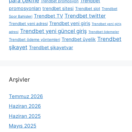
para çekme
Trendbet
Trendbet promosyon
promosyonları
trendbet sitesi
Trendbet slot
Trendbet
Trendbet twitter
Trendbet TV
Spor Bahisleri
Trendbet yeni giriş
Trendbet yeni adresi
Trendbet yeni giriş
Trendbet yeni güncel giriş
adresi
Trendbet ödemeler
Trendbet
Trendbet üyelik
Trendbet ödeme yöntemleri
şikayet
Trendbet şikayetvar
Arşivler
Temmuz 2026
Haziran 2026
Haziran 2025
Mayıs 2025