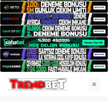
İçeriğe
atla
Menü