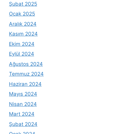
Şubat 2025
Ocak 2025
Aralık 2024
Kasım 2024
Ekim 2024
Eylül 2024
Ağustos 2024
Temmuz 2024
Haziran 2024
Mayıs 2024
Nisan 2024
Mart 2024
Şubat 2024