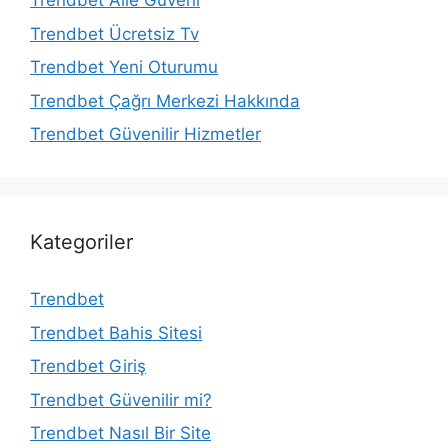
Trendbet Aile Güveni
Trendbet Ücretsiz Tv
Trendbet Yeni Oturumu
Trendbet Çağrı Merkezi Hakkında
Trendbet Güvenilir Hizmetler
Kategoriler
Trendbet
Trendbet Bahis Sitesi
Trendbet Giriş
Trendbet Güvenilir mi?
Trendbet Nasıl Bir Site