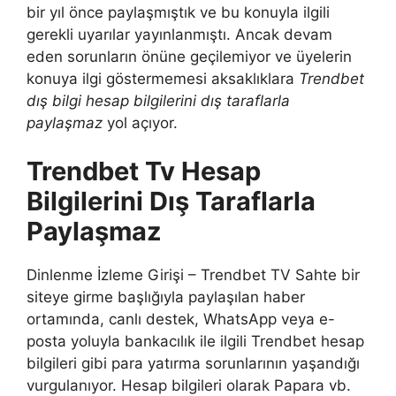
bir yıl önce paylaşmıştık ve bu konuyla ilgili
gerekli uyarılar yayınlanmıştı. Ancak devam
eden sorunların önüne geçilemiyor ve üyelerin
konuya ilgi göstermemesi aksaklıklara
Trendbet
dış bilgi hesap bilgilerini dış taraflarla
paylaşmaz
yol açıyor.
Trendbet Tv Hesap
Bilgilerini Dış Taraflarla
Paylaşmaz
Dinlenme İzleme Girişi – Trendbet TV Sahte bir
siteye girme başlığıyla paylaşılan haber
ortamında, canlı destek, WhatsApp veya e-
posta yoluyla bankacılık ile ilgili Trendbet hesap
bilgileri gibi para yatırma sorunlarının yaşandığı
vurgulanıyor. Hesap bilgileri olarak Papara vb.