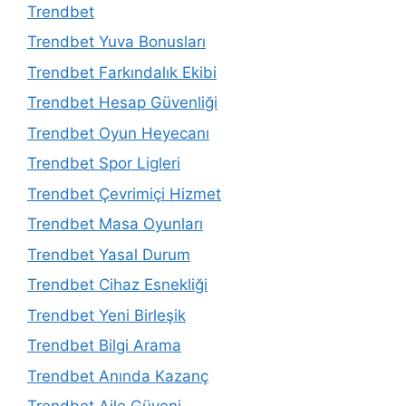
Trendbet
Trendbet Yuva Bonusları
Trendbet Farkındalık Ekibi
Trendbet Hesap Güvenliği
Trendbet Oyun Heyecanı
Trendbet Spor Ligleri
Trendbet Çevrimiçi Hizmet
Trendbet Masa Oyunları
Trendbet Yasal Durum
Trendbet Cihaz Esnekliği
Trendbet Yeni Birleşik
Trendbet Bilgi Arama
Trendbet Anında Kazanç