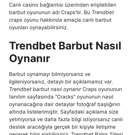
Canlı casino bağlantısı üzerinden erişilebilen
barbut oyununun adı Craps’tir. Bu
Trendbet
craps oyunu hakkında
amaçla canlı barbut
oyunları oynayabilirsiniz.
Trendbet Barbut Nasıl
Oynanır
Barbut oynamayı bilmiyorsanız ve
ilgileniyorsanız, detaylı bir açıklamamız var.
Trendbet barbut nasıl oynanır
Craps oyununun
tanıtım sayfasında “Cracks” oyununun nasıl
oynanacağına dair detaylar fotoğraf başlığının
altında listelenmiştir. Sayfadaki açıklama size
yetmiyorsa ve daha fazla bilgi istiyorsanız canlı
destek aracılığıyla gerçek bir kişiyle iletişime
geçerek bilgi alabilirsiniz. Trendbet Bahis Sitesi,