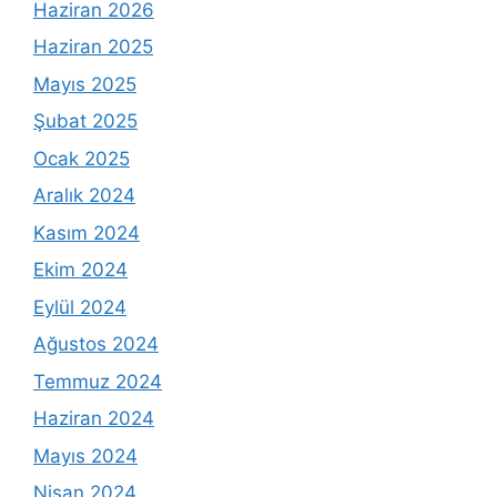
Haziran 2026
Haziran 2025
Mayıs 2025
Şubat 2025
Ocak 2025
Aralık 2024
Kasım 2024
Ekim 2024
Eylül 2024
Ağustos 2024
Temmuz 2024
Haziran 2024
Mayıs 2024
Nisan 2024