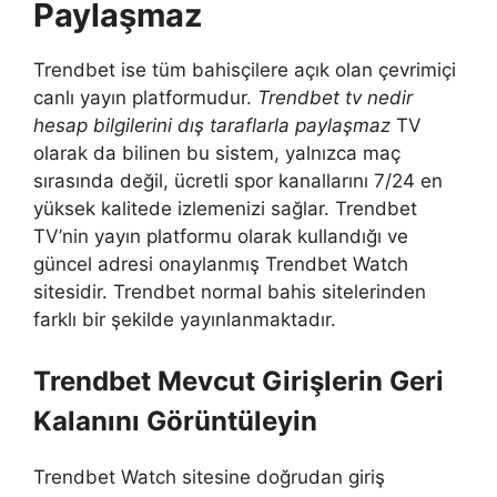
Paylaşmaz
Trendbet ise tüm bahisçilere açık olan çevrimiçi
canlı yayın platformudur.
Trendbet tv nedir
hesap bilgilerini dış taraflarla paylaşmaz
TV
olarak da bilinen bu sistem, yalnızca maç
sırasında değil, ücretli spor kanallarını 7/24 en
yüksek kalitede izlemenizi sağlar. Trendbet
TV’nin yayın platformu olarak kullandığı ve
güncel adresi onaylanmış Trendbet Watch
sitesidir. Trendbet normal bahis sitelerinden
farklı bir şekilde yayınlanmaktadır.
Trendbet Mevcut Girişlerin Geri
Kalanını Görüntüleyin
Trendbet Watch sitesine doğrudan giriş