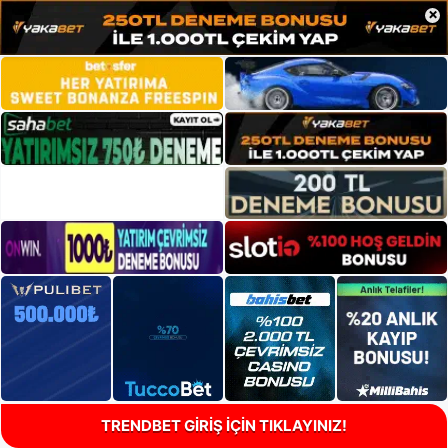
×
TRENDBET GİRİŞ İÇİN TIKLAYINIZ!