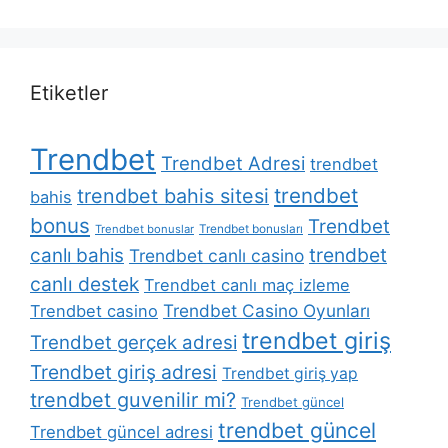
Etiketler
Trendbet
Trendbet Adresi
trendbet
trendbet
trendbet bahis sitesi
bahis
bonus
Trendbet
Trendbet bonuslar
Trendbet bonusları
trendbet
canlı bahis
Trendbet canlı casino
canlı destek
Trendbet canlı maç izleme
Trendbet Casino Oyunları
Trendbet casino
trendbet giriş
Trendbet gerçek adresi
Trendbet giriş adresi
Trendbet giriş yap
trendbet guvenilir mi?
Trendbet güncel
trendbet güncel
Trendbet güncel adresi