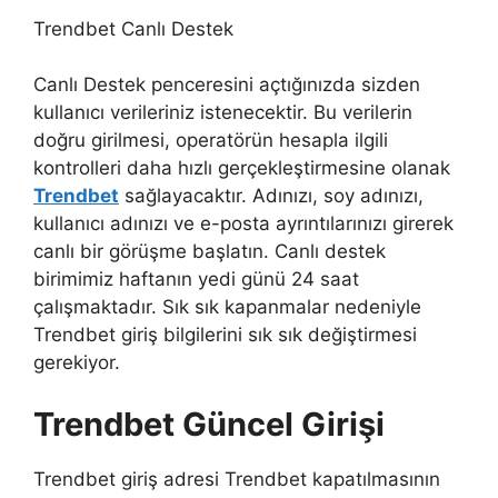
Trendbet Canlı Destek
Canlı Destek penceresini açtığınızda sizden
kullanıcı verileriniz istenecektir. Bu verilerin
doğru girilmesi, operatörün hesapla ilgili
kontrolleri daha hızlı gerçekleştirmesine olanak
Trendbet
sağlayacaktır. Adınızı, soy adınızı,
kullanıcı adınızı ve e-posta ayrıntılarınızı girerek
canlı bir görüşme başlatın. Canlı destek
birimimiz haftanın yedi günü 24 saat
çalışmaktadır. Sık sık kapanmalar nedeniyle
Trendbet giriş bilgilerini sık sık değiştirmesi
gerekiyor.
Trendbet Güncel Girişi
Trendbet giriş adresi Trendbet kapatılmasının