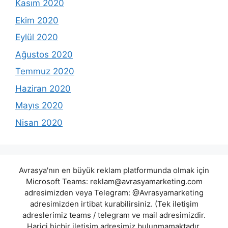
Kasım 2020
Ekim 2020
Eylül 2020
Ağustos 2020
Temmuz 2020
Haziran 2020
Mayıs 2020
Nisan 2020
Avrasya'nın en büyük reklam platformunda olmak için
Microsoft Teams:
reklam@avrasyamarketing.com
adresimizden veya Telegram: @Avrasyamarketing
adresimizden irtibat kurabilirsiniz. (Tek iletişim
adreslerimiz teams / telegram ve mail adresimizdir.
Harici hiçbir iletişim adresimiz bulunmamaktadır.