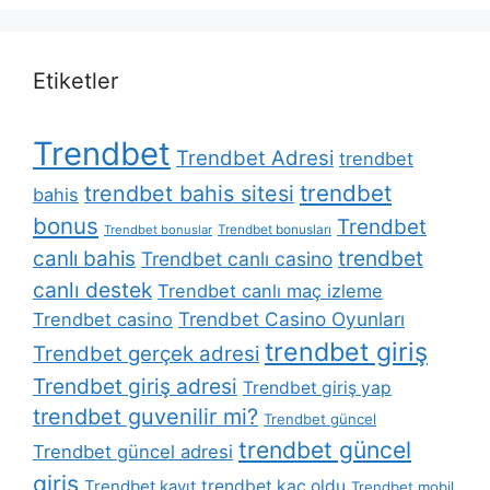
Etiketler
Trendbet
Trendbet Adresi
trendbet
trendbet
trendbet bahis sitesi
bahis
bonus
Trendbet
Trendbet bonuslar
Trendbet bonusları
trendbet
canlı bahis
Trendbet canlı casino
canlı destek
Trendbet canlı maç izleme
Trendbet Casino Oyunları
Trendbet casino
trendbet giriş
Trendbet gerçek adresi
Trendbet giriş adresi
Trendbet giriş yap
trendbet guvenilir mi?
Trendbet güncel
trendbet güncel
Trendbet güncel adresi
giriş
Trendbet kayıt
trendbet kaç oldu
Trendbet mobil