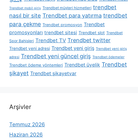
trendbet
Trendbet müşteri hizmetleri
Trendbet mobil giriş
nasıl bir site
Trendbet para yatırma
trendbet
para çekme
Trendbet
Trendbet promosyon
promosyonları
trendbet sitesi
Trendbet slot
Trendbet
Trendbet twitter
Trendbet TV
Spor Bahisleri
Trendbet yeni giriş
Trendbet yeni adresi
Trendbet yeni giriş
Trendbet yeni güncel giriş
adresi
Trendbet ödemeler
Trendbet
Trendbet üyelik
Trendbet ödeme yöntemleri
şikayet
Trendbet şikayetvar
Arşivler
Temmuz 2026
Haziran 2026