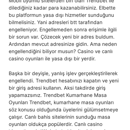
Mobil uyumlu sitelerden biri olan Trendbet ile
dilediğiniz kadar para kazanabilirsiniz. Elbette
bu platformun yasa dışı hizmetler sunduğunu
bilmelisiniz. Yani adresleri btt tarafından
engelleniyor. Engellemeden sonra erişimle ilgili
bir sorun var. Çözecek yeni bir adres buldum.
Ardından mevcut adresinize gidin. Ama neden
engellendiğini biliyor musun? Casino ve canlı
casino oyunları ile yasa dışı bir yerdir.
Başka bir deyişle, yanlış işlev gerçekleştirilerek
engellendi. Trendbet hesabınızı kapatın ve yeni
bir giriş adresi kullanın. Aksi takdirde giriş
yapamazsınız. Trendbet Kumarhane Masa
Oyunları Trendbet, kumarhane masa oyunları
söz konusu olduğunda üyelerini gülümsetmeye
çalışır. Canlı bahis sitelerinin sunduğu masa
oyunları oldukça popülerdir. Canlı casino