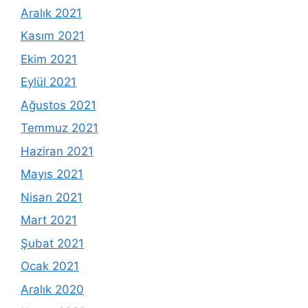
Aralık 2021
Kasım 2021
Ekim 2021
Eylül 2021
Ağustos 2021
Temmuz 2021
Haziran 2021
Mayıs 2021
Nisan 2021
Mart 2021
Şubat 2021
Ocak 2021
Aralık 2020