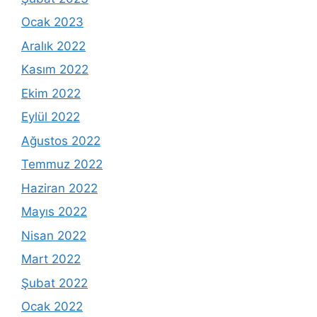
Ocak 2023
Aralık 2022
Kasım 2022
Ekim 2022
Eylül 2022
Ağustos 2022
Temmuz 2022
Haziran 2022
Mayıs 2022
Nisan 2022
Mart 2022
Şubat 2022
Ocak 2022