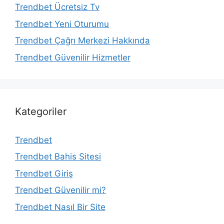
Trendbet Ücretsiz Tv
Trendbet Yeni Oturumu
Trendbet Çağrı Merkezi Hakkında
Trendbet Güvenilir Hizmetler
Kategoriler
Trendbet
Trendbet Bahis Sitesi
Trendbet Giriş
Trendbet Güvenilir mi?
Trendbet Nasıl Bir Site