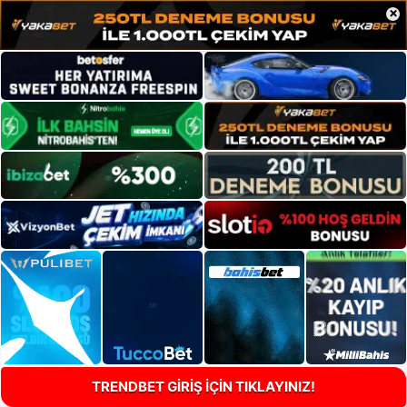
×
TRENDBET GİRİŞ İÇİN TIKLAYINIZ!