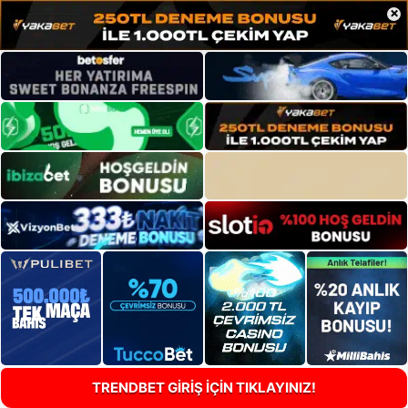
×
TRENDBET GİRİŞ İÇİN TIKLAYINIZ!