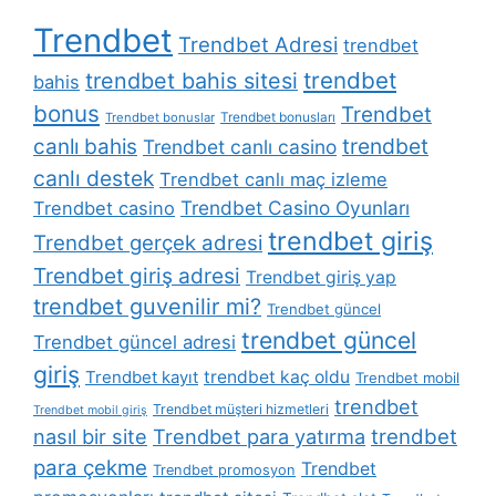
Trendbet
Trendbet Adresi
trendbet
trendbet
trendbet bahis sitesi
bahis
bonus
Trendbet
Trendbet bonuslar
Trendbet bonusları
trendbet
canlı bahis
Trendbet canlı casino
canlı destek
Trendbet canlı maç izleme
Trendbet Casino Oyunları
Trendbet casino
trendbet giriş
Trendbet gerçek adresi
Trendbet giriş adresi
Trendbet giriş yap
trendbet guvenilir mi?
Trendbet güncel
trendbet güncel
Trendbet güncel adresi
giriş
Trendbet kayıt
trendbet kaç oldu
Trendbet mobil
trendbet
Trendbet müşteri hizmetleri
Trendbet mobil giriş
nasıl bir site
Trendbet para yatırma
trendbet
para çekme
Trendbet
Trendbet promosyon