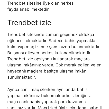
Trendbet sitesine üye olan herkes
faydalanabilmektedir.
Trendbet izle
Trendbet sitesinde zaman geçirmek oldukça
eğlenceli olmaktadır. Sadece bahis yapmakla
kalmayıp maç izleme şansınızda bulunmaktadır.
Bu şansı dileyen herkes kullanabilmektedir.
Trendbet izle opsiyonu kullanarak maçlara
ulaşma imkânınız vardır. Çok merak edilen ve en
heyecanlı maçlara basitçe ulaşma imkânı
sunulmaktadır.
Ayrıca canlı maç izlerken aynı anda bahis
yapma imkânınız bulunmaktadır. İzlediğiniz
maça canlı bahis yaparak para kazanma
şansınız vardır. Maçı izlediğiniz için daha isabetli