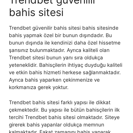
bahis sitesi
Trendbet güvenilir bahis sitesi bahis sitesinde
bahis yapmak özel bir bunun dışındadır. Bu
bunun dışında ile kendinizi daha özel hissetme
şansınız bulunmaktadır. Ayrıca kaliteli olan
Trendbet sitesi bunun yanı sıra oldukça
yeteneklidir. Bahisçilerin ihtiyaç duyduğu kaliteli
ve etkin bahis hizmeti herkese sağlanmaktadır.
Ayrıca bahis yaparken çekinmenize ve
korkmanıza gerek yoktur.
Trendbet bahis sitesi farklı yapısı ile dikkat
çekmektedir. Bu yapısı ile bütün bahisçilerin ilk
tercihi Trendbet bahis sitesi olmaktadır. Siteye
girerek bahis yapanlar oldukça memnun
kalmaktadır. Fakat zamanını bahis yaparak