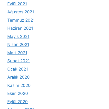
Eylül 2021
Ağustos 2021
Temmuz 2021
Haziran 2021
Mayıs 2021
Nisan 2021
Mart 2021
Şubat 2021
Ocak 2021
Aralık 2020
Kasım 2020
Ekim 2020
Eylül 2020