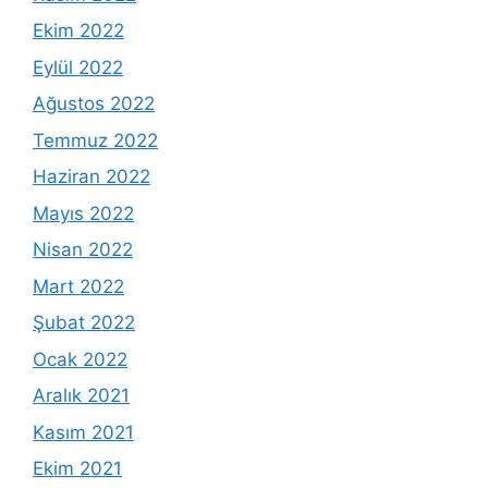
Ekim 2022
Eylül 2022
Ağustos 2022
Temmuz 2022
Haziran 2022
Mayıs 2022
Nisan 2022
Mart 2022
Şubat 2022
Ocak 2022
Aralık 2021
Kasım 2021
Ekim 2021