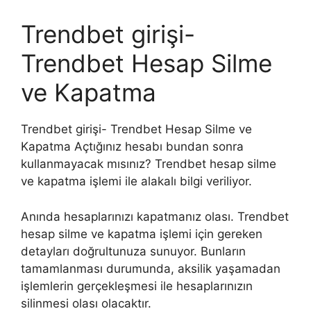
Trendbet girişi-
Trendbet Hesap Silme
ve Kapatma
Trendbet girişi- Trendbet Hesap Silme ve
Kapatma Açtığınız hesabı bundan sonra
kullanmayacak mısınız? Trendbet hesap silme
ve kapatma işlemi ile alakalı bilgi veriliyor.
Anında hesaplarınızı kapatmanız olası. Trendbet
hesap silme ve kapatma işlemi için gereken
detayları doğrultunuza sunuyor. Bunların
tamamlanması durumunda, aksilik yaşamadan
işlemlerin gerçekleşmesi ile hesaplarınızın
silinmesi olası olacaktır.