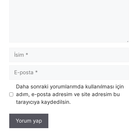
İsim
E-
posta
İnternet
Daha sonraki yorumlarımda kullanılması için
sitesi
adım, e-posta adresim ve site adresim bu
tarayıcıya kaydedilsin.