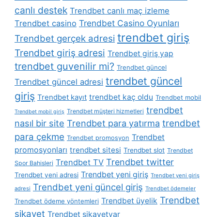
canlı destek
Trendbet canlı maç izleme
Trendbet Casino Oyunları
Trendbet casino
trendbet giriş
Trendbet gerçek adresi
Trendbet giriş adresi
Trendbet giriş yap
trendbet guvenilir mi?
Trendbet güncel
trendbet güncel
Trendbet güncel adresi
giriş
Trendbet kayıt
trendbet kaç oldu
Trendbet mobil
trendbet
Trendbet müşteri hizmetleri
Trendbet mobil giriş
nasıl bir site
Trendbet para yatırma
trendbet
para çekme
Trendbet
Trendbet promosyon
promosyonları
trendbet sitesi
Trendbet slot
Trendbet
Trendbet twitter
Trendbet TV
Spor Bahisleri
Trendbet yeni giriş
Trendbet yeni adresi
Trendbet yeni giriş
Trendbet yeni güncel giriş
adresi
Trendbet ödemeler
Trendbet
Trendbet üyelik
Trendbet ödeme yöntemleri
şikayet
Trendbet şikayetvar