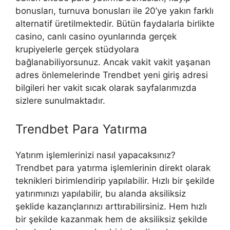
bonusları, turnuva bonusları ile 20’ye yakın farklı
alternatif üretilmektedir. Bütün faydalarla birlikte
casino, canlı casino oyunlarında gerçek
krupiyelerle gerçek stüdyolara
bağlanabiliyorsunuz. Ancak vakit vakit yaşanan
adres önlemelerinde Trendbet yeni giriş adresi
bilgileri her vakit sıcak olarak sayfalarımızda
sizlere sunulmaktadır.
Trendbet Para Yatırma
Yatırım işlemlerinizi nasıl yapacaksınız?
Trendbet para yatırma işlemlerinin direkt olarak
teknikleri birimlendirip yapılabilir. Hızlı bir şekilde
yatırımınızı yapılabilir, bu alanda aksiliksiz
şeklide kazançlarınızı arttırabilirsiniz. Hem hızlı
bir şekilde kazanmak hem de aksiliksiz şekilde