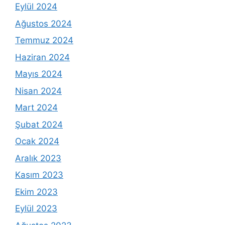
Eylül 2024
Ağustos 2024
Temmuz 2024
Haziran 2024
Mayıs 2024
Nisan 2024
Mart 2024
Şubat 2024
Ocak 2024
Aralık 2023
Kasım 2023
Ekim 2023
Eylül 2023