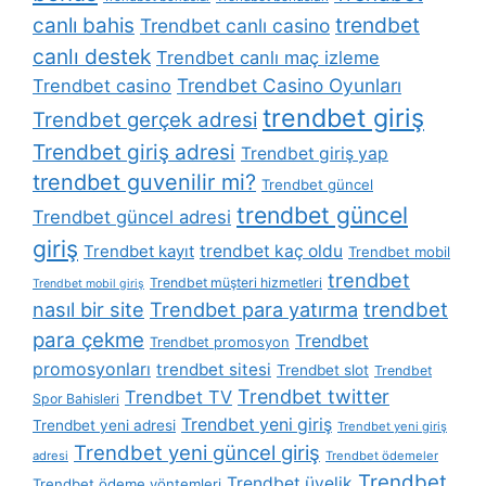
trendbet
canlı bahis
Trendbet canlı casino
canlı destek
Trendbet canlı maç izleme
Trendbet Casino Oyunları
Trendbet casino
trendbet giriş
Trendbet gerçek adresi
Trendbet giriş adresi
Trendbet giriş yap
trendbet guvenilir mi?
Trendbet güncel
trendbet güncel
Trendbet güncel adresi
giriş
Trendbet kayıt
trendbet kaç oldu
Trendbet mobil
trendbet
Trendbet müşteri hizmetleri
Trendbet mobil giriş
nasıl bir site
Trendbet para yatırma
trendbet
para çekme
Trendbet
Trendbet promosyon
promosyonları
trendbet sitesi
Trendbet slot
Trendbet
Trendbet twitter
Trendbet TV
Spor Bahisleri
Trendbet yeni giriş
Trendbet yeni adresi
Trendbet yeni giriş
Trendbet yeni güncel giriş
adresi
Trendbet ödemeler
Trendbet
Trendbet üyelik
Trendbet ödeme yöntemleri