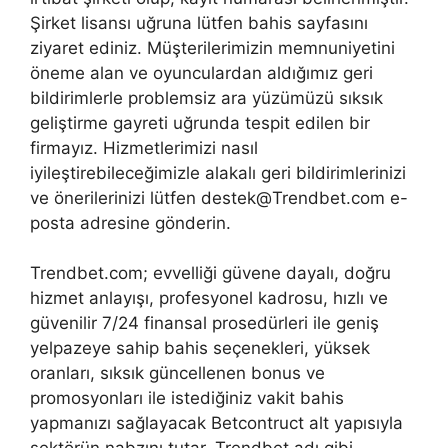
Şirket lisansı uğruna lütfen bahis sayfasını
ziyaret ediniz. Müşterilerimizin memnuniyetini
öneme alan ve oyunculardan aldığımız geri
bildirimlerle problemsiz ara yüzümüzü sıksık
geliştirme gayreti uğrunda tespit edilen bir
firmayız. Hizmetlerimizi nasıl
iyileştirebileceğimizle alakalı geri bildirimlerinizi
ve önerilerinizi lütfen
destek@Trendbet.com
e-
posta adresine gönderin.
Trendbet.com; evvelliği güvene dayalı, doğru
hizmet anlayışı, profesyonel kadrosu, hızlı ve
güvenilir 7/24 finansal prosedürleri ile geniş
yelpazeye sahip bahis seçenekleri, yüksek
oranları, sıksık güncellenen bonus ve
promosyonları ile istediğiniz vakit bahis
yapmanızı sağlayacak Betcontruct alt yapısıyla