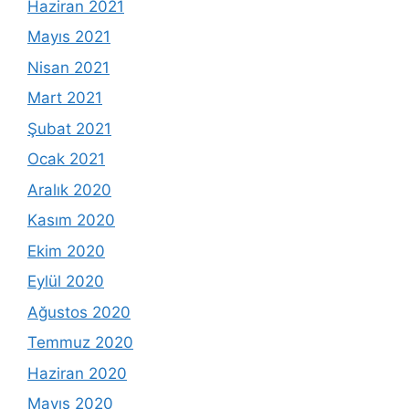
Haziran 2021
Mayıs 2021
Nisan 2021
Mart 2021
Şubat 2021
Ocak 2021
Aralık 2020
Kasım 2020
Ekim 2020
Eylül 2020
Ağustos 2020
Temmuz 2020
Haziran 2020
Mayıs 2020