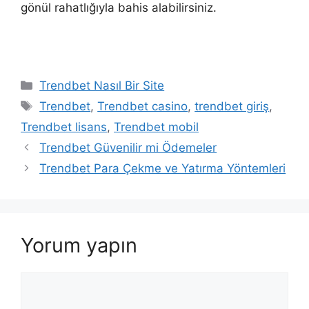
gönül rahatlığıyla bahis alabilirsiniz.
Kategoriler
Trendbet Nasıl Bir Site
Etiketler
Trendbet
,
Trendbet casino
,
trendbet giriş
,
Trendbet lisans
,
Trendbet mobil
Trendbet Güvenilir mi Ödemeler
Trendbet Para Çekme ve Yatırma Yöntemleri
Yorum yapın
Yorum