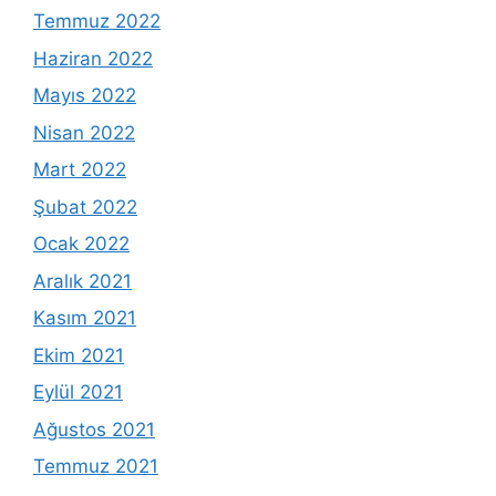
Temmuz 2022
Haziran 2022
Mayıs 2022
Nisan 2022
Mart 2022
Şubat 2022
Ocak 2022
Aralık 2021
Kasım 2021
Ekim 2021
Eylül 2021
Ağustos 2021
Temmuz 2021