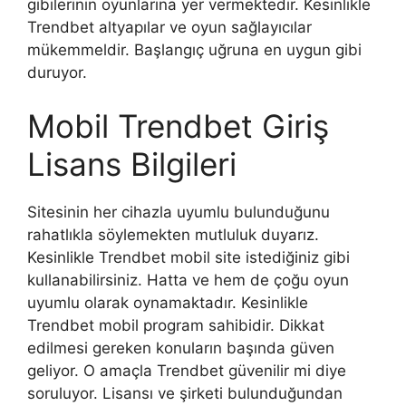
gibilerinin oyunlarına yer vermektedir. Kesinlikle
Trendbet altyapılar ve oyun sağlayıcılar
mükemmeldir. Başlangıç uğruna en uygun gibi
duruyor.
Mobil Trendbet Giriş
Lisans Bilgileri
Sitesinin her cihazla uyumlu bulunduğunu
rahatlıkla söylemekten mutluluk duyarız.
Kesinlikle Trendbet mobil site istediğiniz gibi
kullanabilirsiniz. Hatta ve hem de çoğu oyun
uyumlu olarak oynamaktadır. Kesinlikle
Trendbet mobil program sahibidir. Dikkat
edilmesi gereken konuların başında güven
geliyor. O amaçla Trendbet güvenilir mi diye
soruluyor. Lisansı ve şirketi bulunduğundan