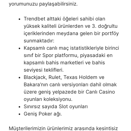
yorumunuzu paylaşabilirsiniz.
Trendbet alttaki öğeleri sahibi olan
yüksek kaliteli ürünlerden ve 3. doğrultu
içeriklerinden meydana gelen bir portföy
sunmaktadır:
Kapsamlı canlı maç istatistikleriyle birinci
sınıf bir Spor platformu, piyasadaki en
kapsamlı bahis marketleri ve bahis
seviyesi teklifleri.
Blackjack, Rulet, Texas Holdem ve
Bakara’nın canlı versiyonları dahil olmak
üzere geniş yelpazede bir Canlı Casino
oyunları koleksiyonu.
Sınırsız sayıda Slot oyunları
Geniş Poker ağı.
Müşterilerimizin ürünlerimiz arasında kesintisiz