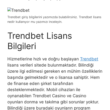
Trendbet giriş bilgilerini yazımızda bulabilirsiniz. Trendbet lisans
nedir kullanıyor mu yazımızı inceleyin.
Trendbet Lisans
Bilgileri
Hizmetlerine hızlı ve doğru başlayan
Trendbet
lisans verileri sitede bulunmaktadır. Bilindiği
üzere ilgi edilmesi gereken en mühim özelliklerin
başında gelmektedir ve o lisansa sahiptir. Hem
de finanse eden şirket tarafından
desteklenmektedir. Mobil cihazları ile
oynanabilen Trendbet Casino ve Casino
oyunları donma ve takılma gibi sorunlar yoktur.
Bilindiği üzere buradaki oyunların program