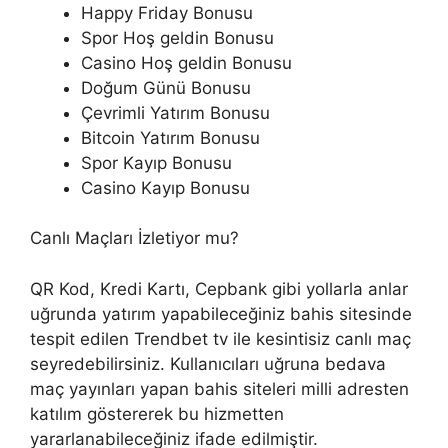
Happy Friday Bonusu
Spor Hoş geldin Bonusu
Casino Hoş geldin Bonusu
Doğum Günü Bonusu
Çevrimli Yatırım Bonusu
Bitcoin Yatırım Bonusu
Spor Kayıp Bonusu
Casino Kayıp Bonusu
Canlı Maçları İzletiyor mu?
QR Kod, Kredi Kartı, Cepbank gibi yollarla anlar
uğrunda yatırım yapabileceğiniz bahis sitesinde
tespit edilen Trendbet tv ile kesintisiz canlı maç
seyredebilirsiniz. Kullanıcıları uğruna bedava
maç yayınları yapan bahis siteleri milli adresten
katılım göstererek bu hizmetten
yararlanabileceğiniz ifade edilmiştir.