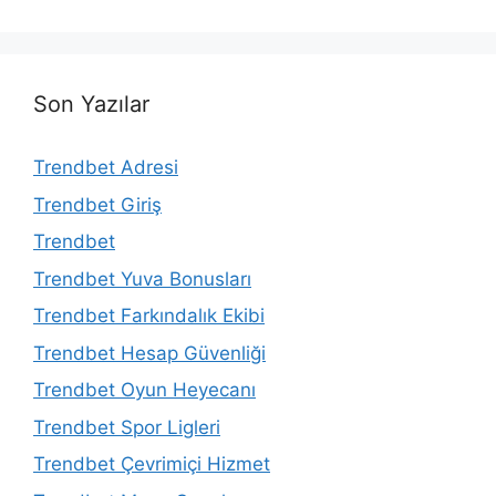
Son Yazılar
Trendbet Adresi
Trendbet Giriş
Trendbet
Trendbet Yuva Bonusları
Trendbet Farkındalık Ekibi
Trendbet Hesap Güvenliği
Trendbet Oyun Heyecanı
Trendbet Spor Ligleri
Trendbet Çevrimiçi Hizmet