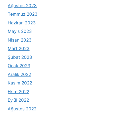
Ağustos 2023
Temmuz 2023
Haziran 2023
Mayıs 2023
Nisan 2023
Mart 2023
Şubat 2023
Ocak 2023
Aralık 2022
Kasım 2022
Ekim 2022
Eylül 2022
Ağustos 2022