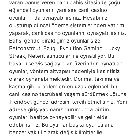
varan bonus veren canlı bahis sitesinde çoğu
eğlenceli oyunların yanı sıra canlı casino
oyunlarını da oynayabilirsiniz. Hesabınızı
oluşturup güncel ödeme sistemlerinden yatırım
yaparak, canlı casino oyunlarını oynayabilirsiniz.
Bahsi geride bıraktığımız oyunlar size
Betconstrcut, Ezugi, Evolution Gaming, Lucky
Streak, Netent sunucuları ile oynatılıyor. Bu
başarılı servis sağlayıcıları üzerinden oynatılan
oyunlar, yöntem altyapısı nedeniyle kesintisiz
olarak oynanabilmektedir. Donma, takılma ve
kasma gibi problemlerden uzak eğlenceli bir
canlı casino tecrübesi yaşam sürdürmek uğruna
Trendbet güncel adresini tercih etmelisiniz. Yeni
adrese giriş yapmanız durumunda bütün
oyunları basitçe oynayabilir ve gelir elde
edebilirsiniz. Bu oyunlar başka oyuncularla
benzer vakitli olarak değişik limitler ile