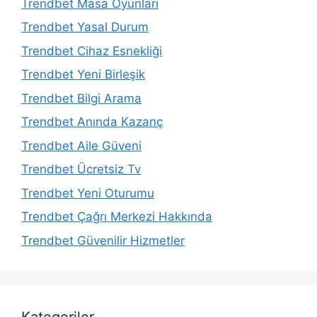
Trendbet Masa Oyunları
Trendbet Yasal Durum
Trendbet Cihaz Esnekliği
Trendbet Yeni Birleşik
Trendbet Bilgi Arama
Trendbet Anında Kazanç
Trendbet Aile Güveni
Trendbet Ücretsiz Tv
Trendbet Yeni Oturumu
Trendbet Çağrı Merkezi Hakkında
Trendbet Güvenilir Hizmetler
Kategoriler