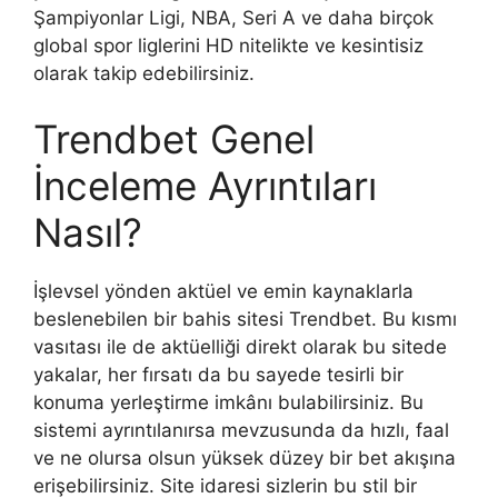
Şampiyonlar Ligi, NBA, Seri A ve daha birçok
global spor liglerini HD nitelikte ve kesintisiz
olarak takip edebilirsiniz.
Trendbet Genel
İnceleme Ayrıntıları
Nasıl?
İşlevsel yönden aktüel ve emin kaynaklarla
beslenebilen bir bahis sitesi Trendbet. Bu kısmı
vasıtası ile de aktüelliği direkt olarak bu sitede
yakalar, her fırsatı da bu sayede tesirli bir
konuma yerleştirme imkânı bulabilirsiniz. Bu
sistemi ayrıntılanırsa mevzusunda da hızlı, faal
ve ne olursa olsun yüksek düzey bir bet akışına
erişebilirsiniz. Site idaresi sizlerin bu stil bir