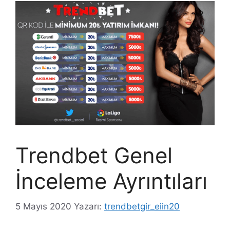
Trendbet Genel
İnceleme Ayrıntıları
5 Mayıs 2020
Yazarı:
trendbetgir_eiin20