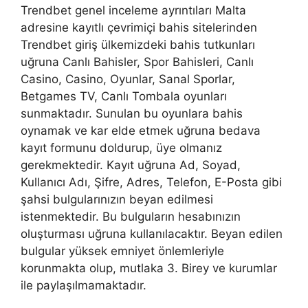
Trendbet genel inceleme ayrıntıları Malta
adresine kayıtlı çevrimiçi bahis sitelerinden
Trendbet giriş ülkemizdeki bahis tutkunları
uğruna Canlı Bahisler, Spor Bahisleri, Canlı
Casino, Casino, Oyunlar, Sanal Sporlar,
Betgames TV, Canlı Tombala oyunları
sunmaktadır. Sunulan bu oyunlara bahis
oynamak ve kar elde etmek uğruna bedava
kayıt formunu doldurup, üye olmanız
gerekmektedir. Kayıt uğruna Ad, Soyad,
Kullanıcı Adı, Şifre, Adres, Telefon, E-Posta gibi
şahsi bulgularınızın beyan edilmesi
istenmektedir. Bu bulguların hesabınızın
oluşturması uğruna kullanılacaktır. Beyan edilen
bulgular yüksek emniyet önlemleriyle
korunmakta olup, mutlaka 3. Birey ve kurumlar
ile paylaşılmamaktadır.