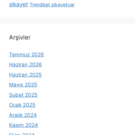
şikayet
Trendbet şikayetvar
Arşivler
Temmuz 2026
Haziran 2026
Haziran 2025
Mayıs 2025
Şubat 2025
Ocak 2025
Aralık 2024
Kasım 2024