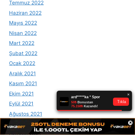
Temmuz 2022
Haziran 2022
Mayıs 2022
Nisan 2022
Mart 2022
Şubat 2022
Ocak 2022
Aralık 2021
Kasım 2021
Ekim 2021
Eylül 2021
Ağustos 2021
×
Temmuz 2021
Haziran 2021